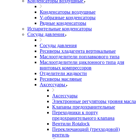
Конденсаторы воздушные
Конденсаторы воздушные
V-образные конденсаторы
Рядные конденсаторы
Испарительные конденсаторы
Сосуды давления
Сосуды давления
Ресиверы хладагента вертикальные
Маслоотделители поплавкового типа
Маслоотделители циклонного типа для
винтовых компрессоров
Отделители жидкости
Ресиверы масляные
Аксессуары
Аксессуары
Электронные регуляторы уровня масла
Клапаны предохранительные
Переходники к порту
предохранительного клапана
Вентили Rotalock
Переключающий (трехходовой)
вентиль