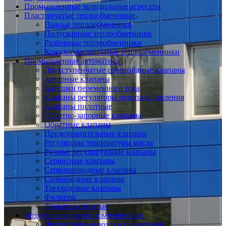
Промышленные холодильные агрегаты
Пластинчатые теплообменники
Паяные теплообменники
Полусварные теплообменники
Разборные теплообменники
Кожухопластинчатые теплообменники
Промышленная автоматика
Двухступенчатые соленоидные клапаны
Запорные клапаны
Катушки переменного тока
Клапаны регуляторы перепада давления
Клапаны пилотные
Обратно-запорные клапаны
Обратные клапаны
Предохранительные клапаны
Регуляторы температуры масла
Ручные регулирующие клапаны
Сервисные клапаны
Сервоприводные клапаны
Соленоидные клапаны
Трехходовые клапаны
Фильтры
Фильтры сетчатые
Воздухоохладители коммерческие
Двухпоточные воздухоохладители