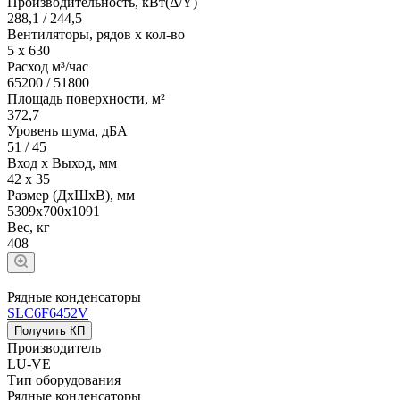
Производительность, кВт(Δ/Y)
288,1 / 244,5
Вентиляторы, рядов х кол-во
5 х 630
Расход м³/час
65200 / 51800
Площадь поверхности, м²
372,7
Уровень шума, дБА
51 / 45
Вход х Выход, мм
42 х 35
Размер (ДхШхВ), мм
5309х700х1091
Вес, кг
408
Рядные конденсаторы
SLC6F6452V
Получить КП
Производитель
LU-VE
Тип оборудования
Рядные конденсаторы