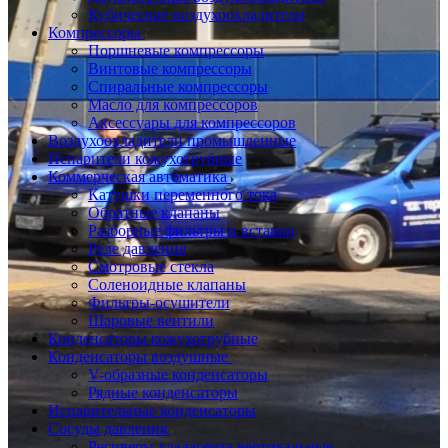
Кубические воздухоохладители
Компрессоры
Поршневые компрессоры
Винтовые компрессоры
Спиральные компрессоры
Масло для компрессоров
Аксессуары для компрессоров
Воздухоохладители промышленные
Испарители кожухотрубные
Коммерческая автоматика
Катушки переменного тока
Обратные клапаны
Разборные фильтры и вставки
Реле давления
Смотровые стекла
Соленоидные клапаны
Фильтры-осушители
Шаровые вентили
Конденсаторы кожухотрубные
Конденсаторы воздушные
V-образные конденсаторы
Рядные конденсаторы
Испарительные конденсаторы
Сосуды давления
Ресиверы хладагента вертикальные