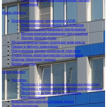
Сертификаты и информационные письма
партнёров
Наши объекты
Перерабатывающие предприятия АПК
Мясоперерабатывающие предприятия
Птицеперерабатывающие предприятия
Молокоперерабатывающие предприятия
Прочее производство
Мультитемпературные складские комплексы
Овоще и фрукто хранилища
Предприятия оптово-розничной торговли
Учреждения общегражданского назначения
Центры обработки данных
Бизнес-центры
Оборудование
Чиллеры
Чиллеры с водяным охлаждением конденсатора
Чиллеры с выносным воздушным конденсатором
Чиллеры со встроенным воздушным
конденсатором
Компрессорно-конденсаторные блоки
Льдогенераторы