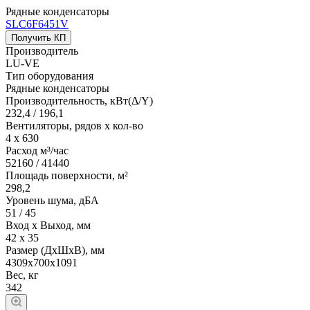
Рядные конденсаторы
SLC6F6451V
Получить КП
Производитель
LU-VE
Тип оборудования
Рядные конденсаторы
Производительность, кВт(Δ/Y)
232,4 / 196,1
Вентиляторы, рядов х кол-во
4 х 630
Расход м³/час
52160 / 41440
Площадь поверхности, м²
298,2
Уровень шума, дБА
51 / 45
Вход х Выход, мм
42 х 35
Размер (ДхШхВ), мм
4309х700х1091
Вес, кг
342