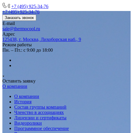
+7 (495) 925-34-76
+7 (495) 925-34-76
Заказать звонок
E-mail
sale@thermocool.ru
Адрес
125438, г. Москва, Лихоборская наб., 9
Режим работы
Пн. – Пт.: с 9:00 до 18:00
Оставить заявку
О компании
О компании
История
Состав группы компаний
Членство в ассоциациях
Лицензии и сертификаты
Видеоролики
Программное обеспечение