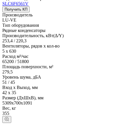
SLC6F6561V
Получить КП
Производитель
LU-VE
Тип оборудования
Рядные конденсаторы
Производительность, кВт(Δ/Y)
253,4 / 220,3
Вентиляторы, рядов х кол-во
5 х 630
Расход м³/час
65200 / 51800
Площадь поверхности, м²
279,5
Уровень шума, дБА
51 / 45
Вход х Выход, мм
42 х 35
Размер (ДхШхВ), мм
5309х700х1091
Вес, кг
355