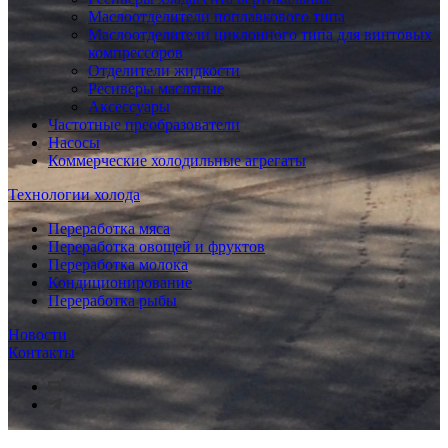
Маслоотделители поплавкового типа
Маслоотделители циклонного типа для винтовых
компрессоров
Отделители жидкости
Ресиверы масляные
Аксессуары
Частотные преобразователи
Насосы
Коммерческие холодильные агрегаты
Технологии холода
Переработка мяса
Переработка овощей и фруктов
Переработка молока
Кондиционирование
Переработка рыбы
Новости
Контакты