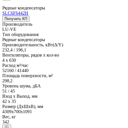
Рядные конденсаторы
SLC6F6442Н
Получить КП
Производитель
LU-VE
Тип оборудования
Рядные конденсаторы
Производительность, кВт(Δ/Y)
232,4 / 196,1
Вентиляторы, рядов х кол-во
4 х 630
Расход м³/час
52160 / 41440
Площадь поверхности, м²
298,2
Уровень шума, дБА
51 / 45
Вход х Выход, мм
42 х 35
Размер (ДхШхВ), мм
4309х700х1091
Вес, кг
342