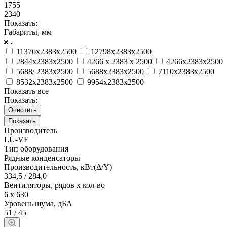
1755
2340
Показать:
Габариты, мм
11376х2383х2500
12798х2383х2500
2844х2383х2500
4266 х 2383 х 2500
4266х2383х2500
5688/ 2383х2500
5688х2383х2500
7110х2383х2500
8532х2383х2500
9954х2383х2500
Показать все
Показать:
Очистить
Производитель
LU-VE
Тип оборудования
Рядные конденсаторы
Производительность, кВт(Δ/Y)
334,5 / 284,0
Вентиляторы, рядов х кол-во
6 х 630
Уровень шума, дБА
51 / 45