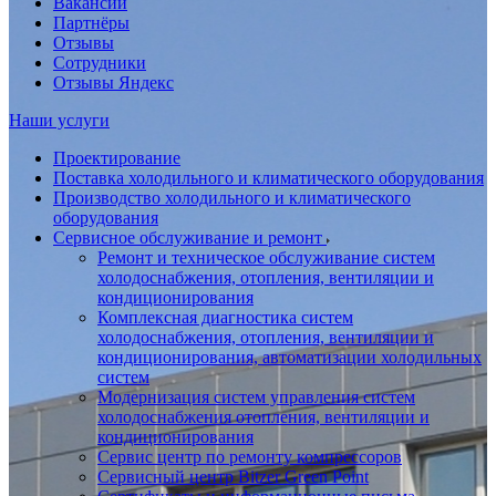
Вакансии
Партнёры
Отзывы
Сотрудники
Отзывы Яндекс
Наши услуги
Проектирование
Поставка холодильного и климатического оборудования
Производство холодильного и климатического
оборудования
Сервисное обслуживание и ремонт
Ремонт и техническое обслуживание систем
холодоснабжения, отопления, вентиляции и
кондиционирования
Комплексная диагностика систем
холодоснабжения, отопления, вентиляции и
кондиционирования, автоматизации холодильных
систем
Модернизация систем управления систем
холодоснабжения отопления, вентиляции и
кондиционирования
Сервис центр по ремонту компрессоров
Сервисный центр Bitzer Green Point