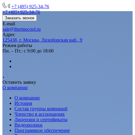
+7 (495) 925-34-76
+7 (495) 925-34-76
Заказать звонок
E-mail
sale@thermocool.ru
Адрес
125438, г. Москва, Лихоборская наб., 9
Режим работы
Пн. – Пт.: с 9:00 до 18:00
Оставить заявку
О компании
О компании
История
Состав группы компаний
Членство в ассоциациях
Лицензии и сертификаты
Видеоролики
Программное обеспечение