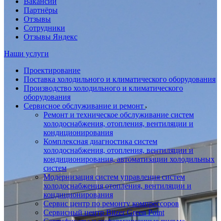
Вакансии
Партнёры
Отзывы
Сотрудники
Отзывы Яндекс
Наши услуги
Проектирование
Поставка холодильного и климатического оборудования
Производство холодильного и климатического
оборудования
Сервисное обслуживание и ремонт
Ремонт и техническое обслуживание систем
холодоснабжения, отопления, вентиляции и
кондиционирования
Комплексная диагностика систем
холодоснабжения, отопления, вентиляции и
кондиционирования, автоматизации холодильных
систем
Модернизация систем управления систем
холодоснабжения отопления, вентиляции и
кондиционирования
Сервис центр по ремонту компрессоров
Сервисный центр Bitzer Green Point