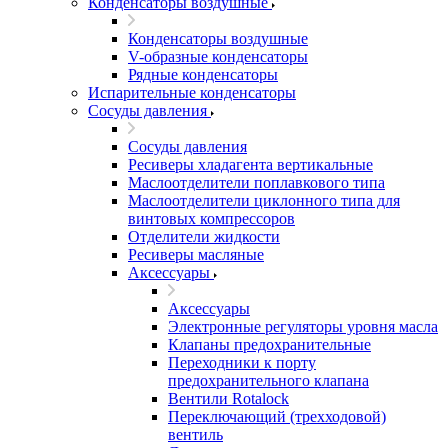
Конденсаторы воздушные
Конденсаторы воздушные
V-образные конденсаторы
Рядные конденсаторы
Испарительные конденсаторы
Сосуды давления
Сосуды давления
Ресиверы хладагента вертикальные
Маслоотделители поплавкового типа
Маслоотделители циклонного типа для
винтовых компрессоров
Отделители жидкости
Ресиверы масляные
Аксессуары
Аксессуары
Электронные регуляторы уровня масла
Клапаны предохранительные
Переходники к порту
предохранительного клапана
Вентили Rotalock
Переключающий (трехходовой)
вентиль