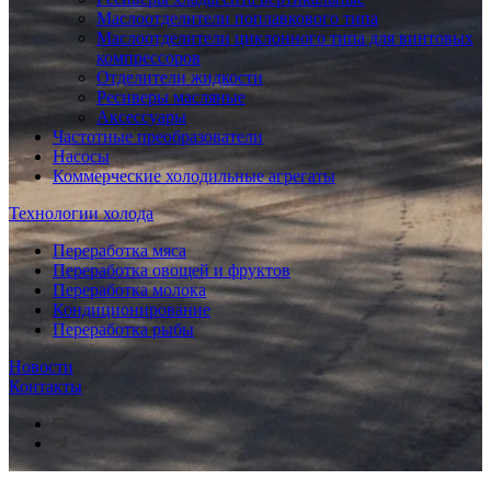
Маслоотделители поплавкового типа
Маслоотделители циклонного типа для винтовых
компрессоров
Отделители жидкости
Ресиверы масляные
Аксессуары
Частотные преобразователи
Насосы
Коммерческие холодильные агрегаты
Технологии холода
Переработка мяса
Переработка овощей и фруктов
Переработка молока
Кондиционирование
Переработка рыбы
Новости
Контакты