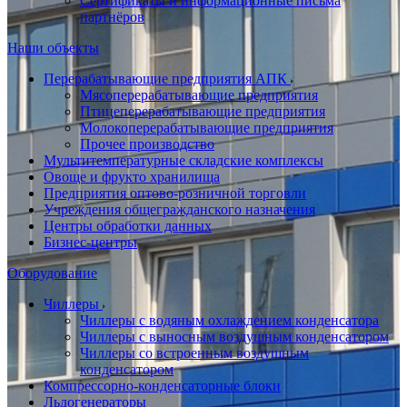
Сертификаты и информационные письма
партнёров
Наши объекты
Перерабатывающие предприятия АПК
Мясоперерабатывающие предприятия
Птицеперерабатывающие предприятия
Молокоперерабатывающие предприятия
Прочее производство
Мультитемпературные складские комплексы
Овоще и фрукто хранилища
Предприятия оптово-розничной торговли
Учреждения общегражданского назначения
Центры обработки данных
Бизнес-центры
Оборудование
Чиллеры
Чиллеры с водяным охлаждением конденсатора
Чиллеры с выносным воздушным конденсатором
Чиллеры со встроенным воздушным
конденсатором
Компрессорно-конденсаторные блоки
Льдогенераторы