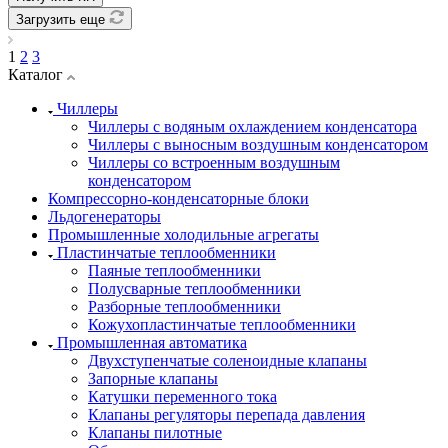
Загрузить еще
1
2
3
Каталог
Чиллеры
Чиллеры с водяным охлаждением конденсатора
Чиллеры с выносным воздушным конденсатором
Чиллеры со встроенным воздушным
конденсатором
Компрессорно-конденсаторные блоки
Льдогенераторы
Промышленные холодильные агрегаты
Пластинчатые теплообменники
Паяные теплообменники
Полусварные теплообменники
Разборные теплообменники
Кожухопластинчатые теплообменники
Промышленная автоматика
Двухступенчатые соленоидные клапаны
Запорные клапаны
Катушки переменного тока
Клапаны регуляторы перепада давления
Клапаны пилотные