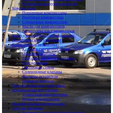
Кубические воздухоохладители
Компрессоры
Поршневые компрессоры
Винтовые компрессоры
Спиральные компрессоры
Масло для компрессоров
Аксессуары для компрессоров
Воздухоохладители промышленные
Испарители кожухотрубные
Коммерческая автоматика
Катушки переменного тока
Обратные клапаны
Разборные фильтры и вставки
Реле давления
Смотровые стекла
Соленоидные клапаны
Фильтры-осушители
Шаровые вентили
Конденсаторы кожухотрубные
Конденсаторы воздушные
V-образные конденсаторы
Рядные конденсаторы
Испарительные конденсаторы
Сосуды давления
Ресиверы хладагента вертикальные