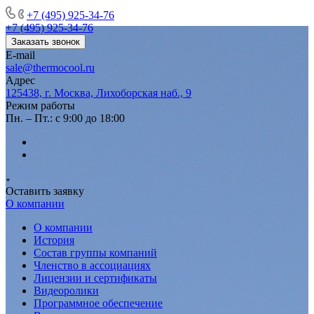
+7 (495) 925-34-76
+7 (495) 925-34-76
Заказать звонок
E-mail
sale@thermocool.ru
Адрес
125438, г. Москва, Лихоборская наб., 9
Режим работы
Пн. – Пт.: с 9:00 до 18:00
Оставить заявку
О компании
О компании
История
Состав группы компаний
Членство в ассоциациях
Лицензии и сертификаты
Видеоролики
Программное обеспечение