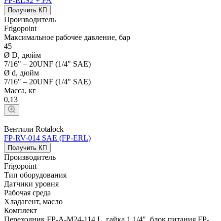
FP-ELS2 + FA
Получить КП
Производитель
Frigopoint
Максимальное рабочее давление, бар
45
Ø D, дюйм
7/16" – 20UNF (1/4" SAE)
Ø d, дюйм
7/16" – 20UNF (1/4" SAE)
Масса, кг
0,13
Вентили Rotalock
FP-RV-014 SAE (FP-ERL)
Получить КП
Производитель
Frigopoint
Тип оборудования
Датчики уровня
Рабочая среда
Хладагент, масло
Комплект
Переходник FP-A-M24-114 L, гайка 1 1/4", блок питания FP-