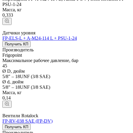
PSU-1-24
Масса, кг
0,333
Датчики уровня
FP-ELS-L + A-M24-114 L + PSU-1-24
Получить КП
Производитель
Frigopoint
Максимальное рабочее давление, бар
45
Ø D, дюйм
5/8" – 18UNF (3/8 SAE)
Ø d, дюйм
5/8" – 18UNF (3/8 SAE)
Масса, кг
0,14
Вентили Rotalock
FP-RV-038 SAE (FP-DV)
Получить КП
Производитель