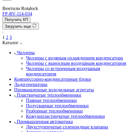
Вентили Rotalock
FP-RV-114-034
Получить КП
Загрузить еще
1
2
3
Каталог
Чиллеры
Чиллеры с водяным охлаждением конденсатора
Чиллеры с выносным воздушным конденсатором
Чиллеры со встроенным воздушным
конденсатором
Компрессорно-конденсаторные блоки
Льдогенераторы
Промышленные холодильные агрегаты
Пластинчатые теплообменники
Паяные теплообменники
Полусварные теплообменники
Разборные теплообменники
Кожухопластинчатые теплообменники
Промышленная автоматика
Двухступенчатые соленоидные клапаны