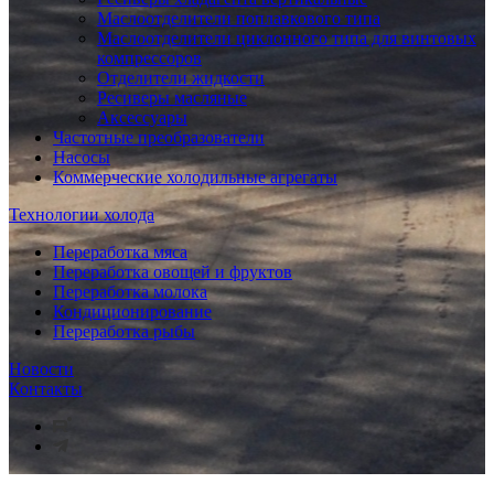
Маслоотделители поплавкового типа
Маслоотделители циклонного типа для винтовых
компрессоров
Отделители жидкости
Ресиверы масляные
Аксессуары
Частотные преобразователи
Насосы
Коммерческие холодильные агрегаты
Технологии холода
Переработка мяса
Переработка овощей и фруктов
Переработка молока
Кондиционирование
Переработка рыбы
Новости
Контакты