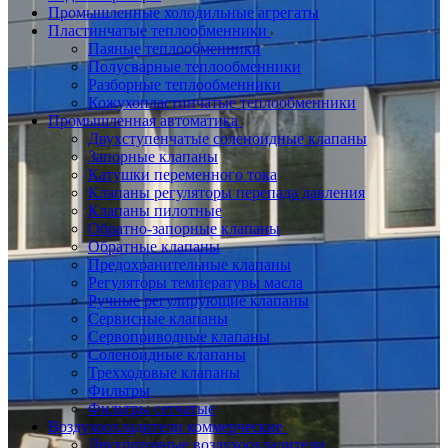
Промышленные холодильные агрегаты
Пластинчатые теплообменники
Паяные теплообменники
Полусварные теплообменники
Разборные теплообменники
Кожухопластинчатые теплообменники
Промышленная автоматика
Двухступенчатые соленоидные клапаны
Запорные клапаны
Катушки переменного тока
Клапаны регуляторы перепада давления
Клапаны пилотные
Обратно-запорные клапаны
Обратные клапаны
Предохранительные клапаны
Регуляторы температуры масла
Ручные регулирующие клапаны
Сервисные клапаны
Сервоприводные клапаны
Соленоидные клапаны
Трехходовые клапаны
Фильтры
Фильтры сетчатые
Воздухоохладители коммерческие
Двухпоточные воздухоохладители