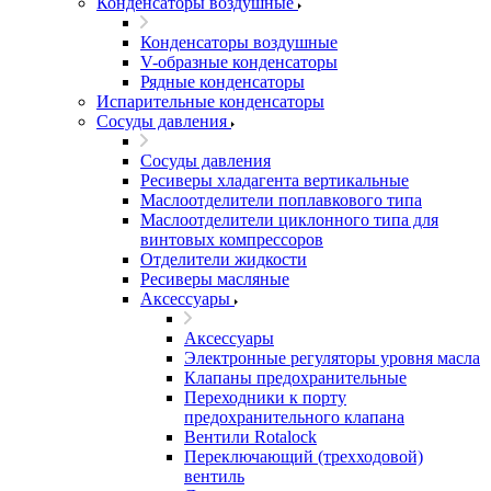
Конденсаторы воздушные
Конденсаторы воздушные
V-образные конденсаторы
Рядные конденсаторы
Испарительные конденсаторы
Сосуды давления
Сосуды давления
Ресиверы хладагента вертикальные
Маслоотделители поплавкового типа
Маслоотделители циклонного типа для
винтовых компрессоров
Отделители жидкости
Ресиверы масляные
Аксессуары
Аксессуары
Электронные регуляторы уровня масла
Клапаны предохранительные
Переходники к порту
предохранительного клапана
Вентили Rotalock
Переключающий (трехходовой)
вентиль