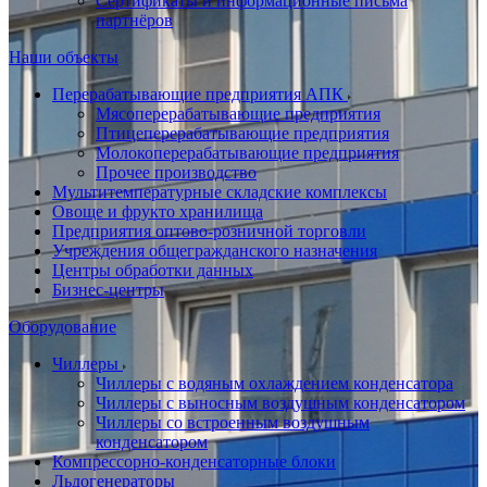
Сертификаты и информационные письма
партнёров
Наши объекты
Перерабатывающие предприятия АПК
Мясоперерабатывающие предприятия
Птицеперерабатывающие предприятия
Молокоперерабатывающие предприятия
Прочее производство
Мультитемпературные складские комплексы
Овоще и фрукто хранилища
Предприятия оптово-розничной торговли
Учреждения общегражданского назначения
Центры обработки данных
Бизнес-центры
Оборудование
Чиллеры
Чиллеры с водяным охлаждением конденсатора
Чиллеры с выносным воздушным конденсатором
Чиллеры со встроенным воздушным
конденсатором
Компрессорно-конденсаторные блоки
Льдогенераторы