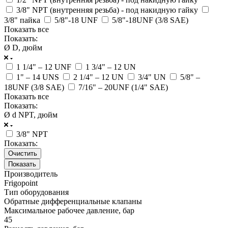
3/8" NPT (внутренняя резьба) - под накидную гайку
3/8" пайка
5/8"-18 UNF
5/8"-18UNF (3/8 SAE)
Показать все
Показать:
Ø D, дюйм
1 1/4" – 12 UNF
1 3/4" – 12 UN
1" – 14 UNS
2 1/4" – 12 UN
3/4" UN
5/8" –
18UNF (3/8 SAE)
7/16" – 20UNF (1/4" SAE)
Показать все
Показать:
Ø d NPT, дюйм
3/8" NPT
Показать:
Очистить
Производитель
Frigopoint
Тип оборудования
Обратные дифференциальные клапаны
Максимальное рабочее давление, бар
45