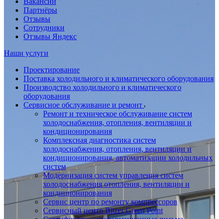
Вакансии
Партнёры
Отзывы
Сотрудники
Отзывы Яндекс
Наши услуги
Проектирование
Поставка холодильного и климатического оборудования
Производство холодильного и климатического
оборудования
Сервисное обслуживание и ремонт
Ремонт и техническое обслуживание систем
холодоснабжения, отопления, вентиляции и
кондиционирования
Комплексная диагностика систем
холодоснабжения, отопления, вентиляции и
кондиционирования, автоматизации холодильных
систем
Модернизация систем управления систем
холодоснабжения отопления, вентиляции и
кондиционирования
Сервис центр по ремонту компрессоров
Сервисный центр Bitzer Green Point