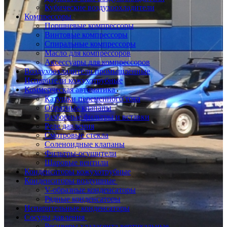
Кубические воздухоохладители
Компрессоры
Поршневые компрессоры
Винтовые компрессоры
Спиральные компрессоры
Масло для компрессоров
Аксессуары для компрессоров
Воздухоохладители промышленные
Испарители кожухотрубные
Коммерческая автоматика
Катушки переменного тока
Обратные клапаны
Разборные фильтры и вставки
Реле давления
Смотровые стекла
Соленоидные клапаны
Фильтры-осушители
Шаровые вентили
Конденсаторы кожухотрубные
Конденсаторы воздушные
V-образные конденсаторы
Рядные конденсаторы
Испарительные конденсаторы
Сосуды давления
Ресиверы хладагента вертикальные