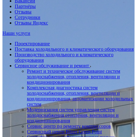
Вакансии
Партнёры
Отзывы
Сотрудники
Отзывы Яндекс
Наши услуги
Проектирование
Поставка холодильного и климатического оборудования
Производство холодильного и климатического
оборудования
Сервисное обслуживание и ремонт
Ремонт и техническое обслуживание систем
холодоснабжения, отопления, вентиляции и
кондиционирования
Комплексная диагностика систем
холодоснабжения, отопления, вентиляции и
кондиционирования, автоматизации холодильных
систем
Модернизация систем управления систем
холодоснабжения отопления, вентиляции и
кондиционирования
Сервис центр по ремонту компрессоров
Сервисный центр Bitzer Green Point