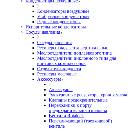
Конденсаторы воздушные
Конденсаторы воздушные
V-образные конденсаторы
Рядные конденсаторы
Испарительные конденсаторы
Сосуды давления
Сосуды давления
Ресиверы хладагента вертикальные
Маслоотделители поплавкового типа
Маслоотделители циклонного типа для
винтовых компрессоров
Отделители жидкости
Ресиверы масляные
Аксессуары
Аксессуары
Электронные регуляторы уровня масла
Клапаны предохранительные
Переходники к порту
предохранительного клапана
Вентили Rotalock
Переключающий (трехходовой)
вентиль