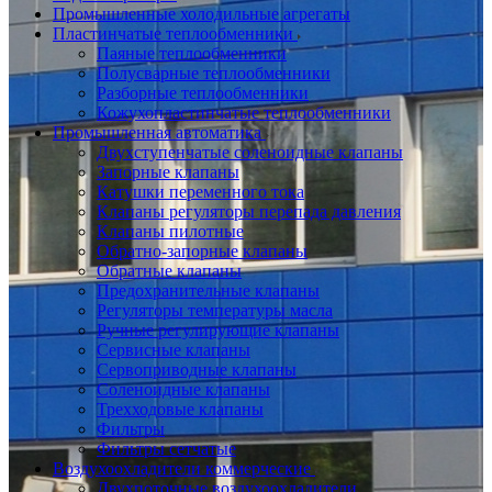
Промышленные холодильные агрегаты
Пластинчатые теплообменники
Паяные теплообменники
Полусварные теплообменники
Разборные теплообменники
Кожухопластинчатые теплообменники
Промышленная автоматика
Двухступенчатые соленоидные клапаны
Запорные клапаны
Катушки переменного тока
Клапаны регуляторы перепада давления
Клапаны пилотные
Обратно-запорные клапаны
Обратные клапаны
Предохранительные клапаны
Регуляторы температуры масла
Ручные регулирующие клапаны
Сервисные клапаны
Сервоприводные клапаны
Соленоидные клапаны
Трехходовые клапаны
Фильтры
Фильтры сетчатые
Воздухоохладители коммерческие
Двухпоточные воздухоохладители