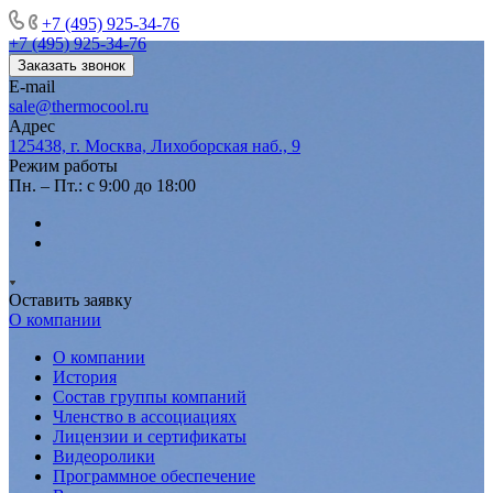
+7 (495) 925-34-76
+7 (495) 925-34-76
Заказать звонок
E-mail
sale@thermocool.ru
Адрес
125438, г. Москва, Лихоборская наб., 9
Режим работы
Пн. – Пт.: с 9:00 до 18:00
Оставить заявку
О компании
О компании
История
Состав группы компаний
Членство в ассоциациях
Лицензии и сертификаты
Видеоролики
Программное обеспечение