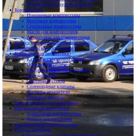
Кубические воздухоохладители
Компрессоры
Поршневые компрессоры
Винтовые компрессоры
Спиральные компрессоры
Масло для компрессоров
Аксессуары для компрессоров
Воздухоохладители промышленные
Испарители кожухотрубные
Коммерческая автоматика
Катушки переменного тока
Обратные клапаны
Разборные фильтры и вставки
Реле давления
Смотровые стекла
Соленоидные клапаны
Фильтры-осушители
Шаровые вентили
Конденсаторы кожухотрубные
Конденсаторы воздушные
V-образные конденсаторы
Рядные конденсаторы
Испарительные конденсаторы
Сосуды давления
Ресиверы хладагента вертикальные