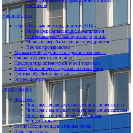
Сертификаты и информационные письма
партнёров
Наши объекты
Перерабатывающие предприятия АПК
Мясоперерабатывающие предприятия
Птицеперерабатывающие предприятия
Молокоперерабатывающие предприятия
Прочее производство
Мультитемпературные складские комплексы
Овоще и фрукто хранилища
Предприятия оптово-розничной торговли
Учреждения общегражданского назначения
Центры обработки данных
Бизнес-центры
Оборудование
Чиллеры
Чиллеры с водяным охлаждением конденсатора
Чиллеры с выносным воздушным конденсатором
Чиллеры со встроенным воздушным
конденсатором
Компрессорно-конденсаторные блоки
Льдогенераторы