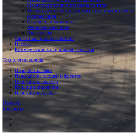
Маслоотделители поплавкового типа
Маслоотделители циклонного типа для винтовых
компрессоров
Отделители жидкости
Ресиверы масляные
Аксессуары
Частотные преобразователи
Насосы
Коммерческие холодильные агрегаты
Технологии холода
Переработка мяса
Переработка овощей и фруктов
Переработка молока
Кондиционирование
Переработка рыбы
Новости
Контакты