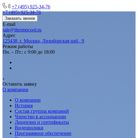
+7 (495) 925-34-76
+7 (495) 925-34-76
Заказать звонок
E-mail
sale@thermocool.ru
Адрес
125438, г. Москва, Лихоборская наб., 9
Режим работы
Пн. – Пт.: с 9:00 до 18:00
Оставить заявку
О компании
О компании
История
Состав группы компаний
Членство в ассоциациях
Лицензии и сертификаты
Видеоролики
Программное обеспечение