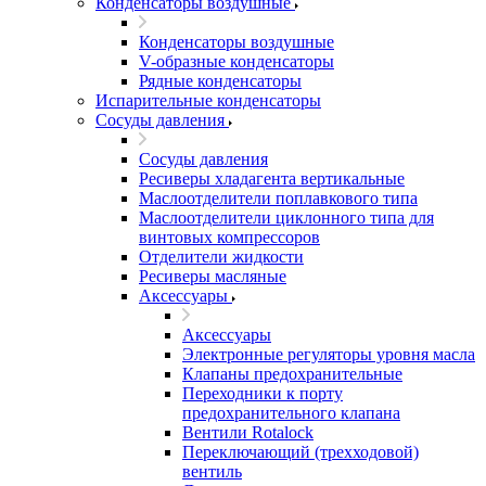
Конденсаторы воздушные
Конденсаторы воздушные
V-образные конденсаторы
Рядные конденсаторы
Испарительные конденсаторы
Сосуды давления
Сосуды давления
Ресиверы хладагента вертикальные
Маслоотделители поплавкового типа
Маслоотделители циклонного типа для
винтовых компрессоров
Отделители жидкости
Ресиверы масляные
Аксессуары
Аксессуары
Электронные регуляторы уровня масла
Клапаны предохранительные
Переходники к порту
предохранительного клапана
Вентили Rotalock
Переключающий (трехходовой)
вентиль