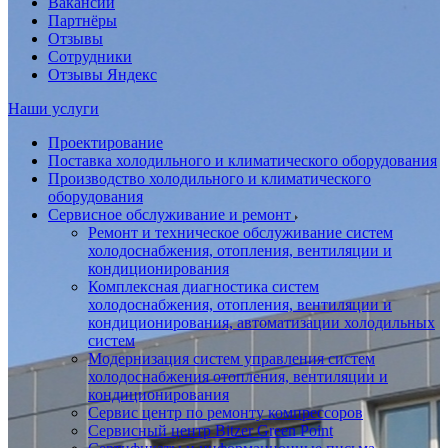
Вакансии
Партнёры
Отзывы
Сотрудники
Отзывы Яндекс
Наши услуги
Проектирование
Поставка холодильного и климатического оборудования
Производство холодильного и климатического
оборудования
Сервисное обслуживание и ремонт
Ремонт и техническое обслуживание систем
холодоснабжения, отопления, вентиляции и
кондиционирования
Комплексная диагностика систем
холодоснабжения, отопления, вентиляции и
кондиционирования, автоматизации холодильных
систем
Модернизация систем управления систем
холодоснабжения отопления, вентиляции и
кондиционирования
Сервис центр по ремонту компрессоров
Сервисный центр Bitzer Green Point