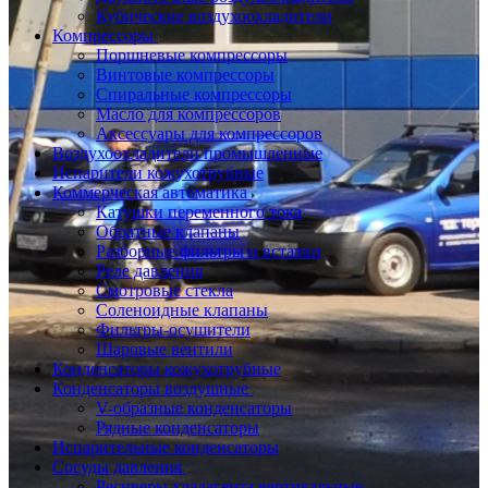
Кубические воздухоохладители
Компрессоры
Поршневые компрессоры
Винтовые компрессоры
Спиральные компрессоры
Масло для компрессоров
Аксессуары для компрессоров
Воздухоохладители промышленные
Испарители кожухотрубные
Коммерческая автоматика
Катушки переменного тока
Обратные клапаны
Разборные фильтры и вставки
Реле давления
Смотровые стекла
Соленоидные клапаны
Фильтры-осушители
Шаровые вентили
Конденсаторы кожухотрубные
Конденсаторы воздушные
V-образные конденсаторы
Рядные конденсаторы
Испарительные конденсаторы
Сосуды давления
Ресиверы хладагента вертикальные