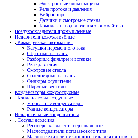
Электронные блоки защиты
Реле протока и давления
Виброопоры
Датчики и смотровые стекла
Комплекты подключения экономайзера
Воздухоохладители промышленные
Испарители кожухотрубные
Коммерческая автоматика
Катушки переменного тока
Обратные клапаны
Разборные фильтры и вставки
Реле давления
Смотровые стекла
Соленоидные клапаны
Фильтры-осушители
Шаровые вентили
Конденсаторы кожухотрубные
Конденсаторы воздушные
V-образные конденсаторы
Рядные конденсаторы
Испарительные конденсаторы
Сосуды давления
Ресиверы хладагента вертикальные
Маслоотделители поплавкового типа
Маслоотделители циклонного типа для винтовых