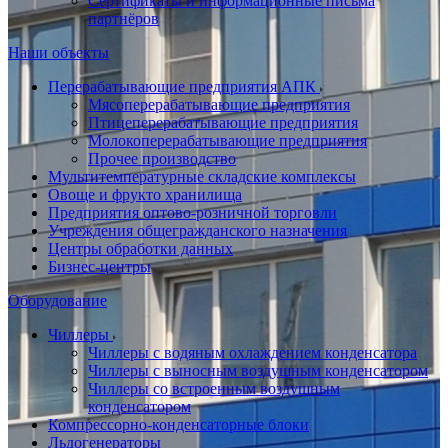
Сертификаты и информационные письма
партнёров
Наши объекты
Перерабатывающие предприятия АПК
Мясоперерабатывающие предприятия
Птицеперерабатывающие предприятия
Молокоперерабатывающие предприятия
Прочее производство
Мультитемпературные складские комплексы
Овоще и фрукто хранилища
Предприятия оптово-розничной торговли
Учреждения общегражданского назначения
Центры обработки данных
Бизнес-центры
Оборудование
Чиллеры
Чиллеры с водяным охлаждением конденсатора
Чиллеры с выносным воздушным конденсатором
Чиллеры со встроенным воздушным
конденсатором
Компрессорно-конденсаторные блоки
Льдогенераторы