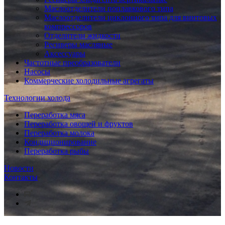
Маслоотделители поплавкового типа
Маслоотделители циклонного типа для винтовых
компрессоров
Отделители жидкости
Ресиверы масляные
Аксессуары
Частотные преобразователи
Насосы
Коммерческие холодильные агрегаты
Технологии холода
Переработка мяса
Переработка овощей и фруктов
Переработка молока
Кондиционирование
Переработка рыбы
Новости
Контакты