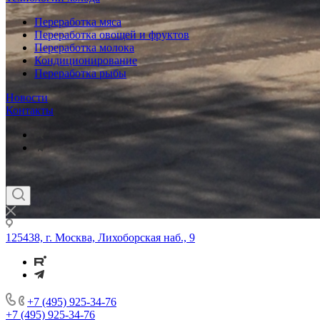
Переработка мяса
Переработка овощей и фруктов
Переработка молока
Кондиционирование
Переработка рыбы
Новости
Контакты
125438, г. Москва, Лихоборская наб., 9
+7 (495) 925-34-76
+7 (495) 925-34-76