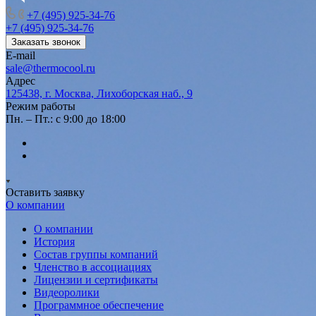
+7 (495) 925-34-76
+7 (495) 925-34-76
Заказать звонок
E-mail
sale@thermocool.ru
Адрес
125438, г. Москва, Лихоборская наб., 9
Режим работы
Пн. – Пт.: с 9:00 до 18:00
Оставить заявку
О компании
О компании
История
Состав группы компаний
Членство в ассоциациях
Лицензии и сертификаты
Видеоролики
Программное обеспечение