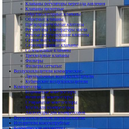
Клапаны регуляторы перепада давления
Клапаны пилотные
Обратно-запорные клапаны
Обратные клапаны
Предохранительные клапаны
Регуляторы температуры масла
Ручные регулирующие клапаны
Сервисные клапаны
Сервоприводные клапаны
Соленоидные клапаны
Трехходовые клапаны
Фильтры
Фильтры сетчатые
Воздухоохладители коммерческие
Двухпоточные воздухоохладители
Кубические воздухоохладители
Компрессоры
Поршневые компрессоры
Винтовые компрессоры
Спиральные компрессоры
Масло для компрессоров
Аксессуары для компрессоров
Воздухоохладители промышленные
Испарители кожухотрубные
Коммерческая автоматика