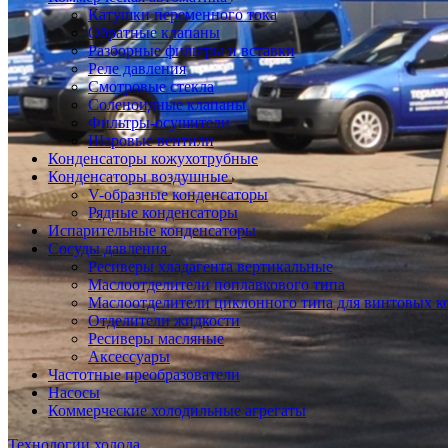
Катушки переменного тока
Обратные клапаны
Разборные фильтры и вставки
Реле давления
Смотровые стекла
Соленоидные клапаны
Фильтры-осушители
Шаровые вентили
Конденсаторы кожухотрубные
Конденсаторы воздушные
V-образные конденсаторы
Рядные конденсаторы
Испарительные конденсаторы
Сосуды давления
Ресиверы хладагента вертикальные
Маслоотделители поплавкового типа
Маслоотделители циклонного типа для винтовых к
Отделители жидкости
Ресиверы масляные
Аксессуары
Частотные преобразователи
Насосы
Коммерческие холодильные агрегаты
Технологии холода