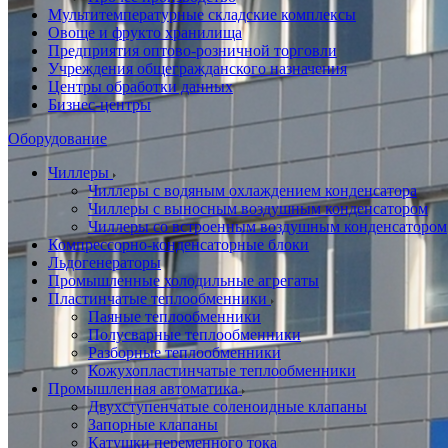
Мультитемпературные складские комплексы
Овоще и фрукто хранилища
Предприятия оптово-розничной торговли
Учреждения общегражданского назначения
Центры обработки данных
Бизнес-центры
Оборудование
Чиллеры
Чиллеры с водяным охлаждением конденсатора
Чиллеры с выносным воздушным конденсатором
Чиллеры со встроенным воздушным конденсатором
Компрессорно-конденсаторные блоки
Льдогенераторы
Промышленные холодильные агрегаты
Пластинчатые теплообменники
Паяные теплообменники
Полусварные теплообменники
Разборные теплообменники
Кожухопластинчатые теплообменники
Промышленная автоматика
Двухступенчатые соленоидные клапаны
Запорные клапаны
Катушки переменного тока