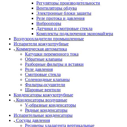
Регуляторы производительности
Вентиляторы обдува
Электронные блоки защиты
Реле протока и давления
Виброопоры
Датчики и смотровые стекла
Комплекты подключения экономайзера
Воздухоохладители промышленные
Испарители кожухотрубные
Коммерческая автоматика
Катушки переменного тока
Обратные клапаны
Разборные фильтры и вставки
Реле давления
Смотровые стекла
Соленоидные клапаны
Фильтры-осушители
Шаровые вентили
Конденсаторы кожухотрубные
Конденсаторы воздушные
V-образные конденсаторы
Рядные конденсаторы
Испарительные конденсаторы
Сосуды давления
Ресиверы хладагента вертикальные