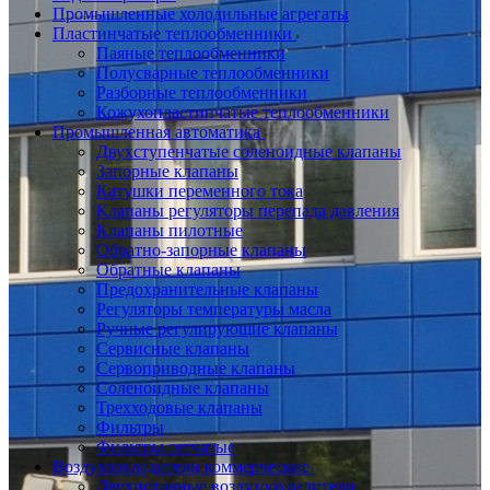
Промышленные холодильные агрегаты
Пластинчатые теплообменники
Паяные теплообменники
Полусварные теплообменники
Разборные теплообменники
Кожухопластинчатые теплообменники
Промышленная автоматика
Двухступенчатые соленоидные клапаны
Запорные клапаны
Катушки переменного тока
Клапаны регуляторы перепада давления
Клапаны пилотные
Обратно-запорные клапаны
Обратные клапаны
Предохранительные клапаны
Регуляторы температуры масла
Ручные регулирующие клапаны
Сервисные клапаны
Сервоприводные клапаны
Соленоидные клапаны
Трехходовые клапаны
Фильтры
Фильтры сетчатые
Воздухоохладители коммерческие
Двухпоточные воздухоохладители