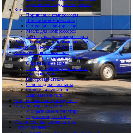
Кубические воздухоохладители
Компрессоры
Поршневые компрессоры
Винтовые компрессоры
Спиральные компрессоры
Масло для компрессоров
Аксессуары для компрессоров
Воздухоохладители промышленные
Испарители кожухотрубные
Коммерческая автоматика
Катушки переменного тока
Обратные клапаны
Разборные фильтры и вставки
Реле давления
Смотровые стекла
Соленоидные клапаны
Фильтры-осушители
Шаровые вентили
Конденсаторы кожухотрубные
Конденсаторы воздушные
V-образные конденсаторы
Рядные конденсаторы
Испарительные конденсаторы
Сосуды давления
Ресиверы хладагента вертикальные