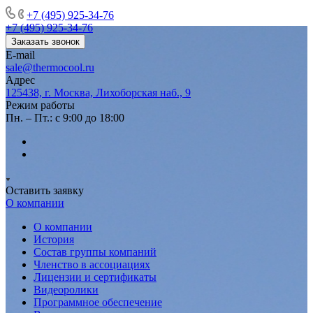
+7 (495) 925-34-76
+7 (495) 925-34-76
Заказать звонок
E-mail
sale@thermocool.ru
Адрес
125438, г. Москва, Лихоборская наб., 9
Режим работы
Пн. – Пт.: с 9:00 до 18:00
Оставить заявку
О компании
О компании
История
Состав группы компаний
Членство в ассоциациях
Лицензии и сертификаты
Видеоролики
Программное обеспечение