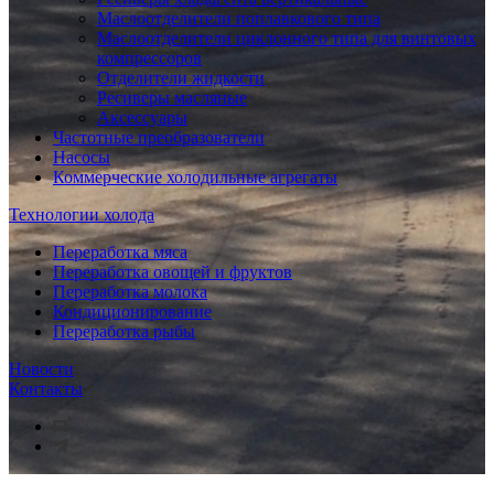
Маслоотделители поплавкового типа
Маслоотделители циклонного типа для винтовых
компрессоров
Отделители жидкости
Ресиверы масляные
Аксессуары
Частотные преобразователи
Насосы
Коммерческие холодильные агрегаты
Технологии холода
Переработка мяса
Переработка овощей и фруктов
Переработка молока
Кондиционирование
Переработка рыбы
Новости
Контакты