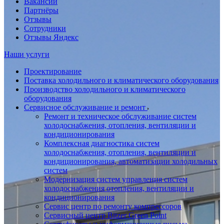
Вакансии
Партнёры
Отзывы
Сотрудники
Отзывы Яндекс
Наши услуги
Проектирование
Поставка холодильного и климатического оборудования
Производство холодильного и климатического
оборудования
Сервисное обслуживание и ремонт
Ремонт и техническое обслуживание систем
холодоснабжения, отопления, вентиляции и
кондиционирования
Комплексная диагностика систем
холодоснабжения, отопления, вентиляции и
кондиционирования, автоматизации холодильных
систем
Модернизация систем управления систем
холодоснабжения отопления, вентиляции и
кондиционирования
Сервис центр по ремонту компрессоров
Сервисный центр Bitzer Green Point