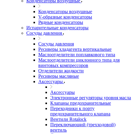
Конденсаторы воздушные
Конденсаторы воздушные
V-образные конденсаторы
Рядные конденсаторы
Испарительные конденсаторы
Сосуды давления
Сосуды давления
Ресиверы хладагента вертикальные
Маслоотделители поплавкового типа
Маслоотделители циклонного типа для
винтовых компрессоров
Отделители жидкости
Ресиверы масляные
Аксессуары
Аксессуары
Электронные регуляторы уровня масла
Клапаны предохранительные
Переходники к порту
предохранительного клапана
Вентили Rotalock
Переключающий (трехходовой)
вентиль