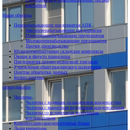
Сертификаты и информационные письма
партнёров
Наши объекты
Перерабатывающие предприятия АПК
Мясоперерабатывающие предприятия
Птицеперерабатывающие предприятия
Молокоперерабатывающие предприятия
Прочее производство
Мультитемпературные складские комплексы
Овоще и фрукто хранилища
Предприятия оптово-розничной торговли
Учреждения общегражданского назначения
Центры обработки данных
Бизнес-центры
Оборудование
Чиллеры
Чиллеры с водяным охлаждением конденсатора
Чиллеры с выносным воздушным конденсатором
Чиллеры со встроенным воздушным
конденсатором
Компрессорно-конденсаторные блоки
Льдогенераторы