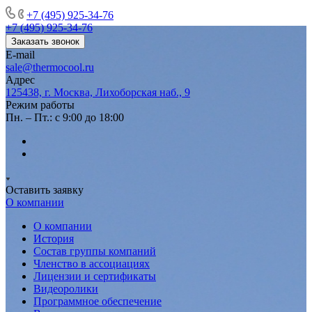
+7 (495) 925-34-76
+7 (495) 925-34-76
Заказать звонок
E-mail
sale@thermocool.ru
Адрес
125438, г. Москва, Лихоборская наб., 9
Режим работы
Пн. – Пт.: с 9:00 до 18:00
Оставить заявку
О компании
О компании
История
Состав группы компаний
Членство в ассоциациях
Лицензии и сертификаты
Видеоролики
Программное обеспечение