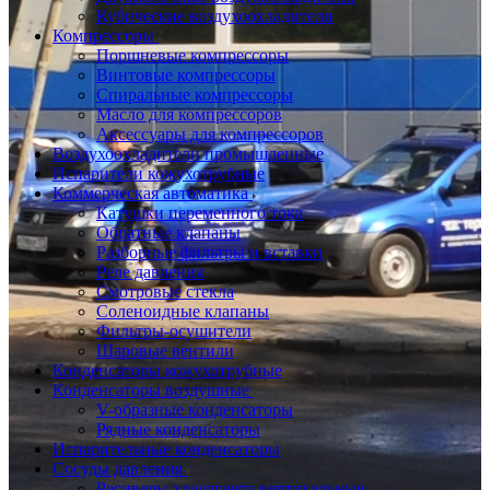
Кубические воздухоохладители
Компрессоры
Поршневые компрессоры
Винтовые компрессоры
Спиральные компрессоры
Масло для компрессоров
Аксессуары для компрессоров
Воздухоохладители промышленные
Испарители кожухотрубные
Коммерческая автоматика
Катушки переменного тока
Обратные клапаны
Разборные фильтры и вставки
Реле давления
Смотровые стекла
Соленоидные клапаны
Фильтры-осушители
Шаровые вентили
Конденсаторы кожухотрубные
Конденсаторы воздушные
V-образные конденсаторы
Рядные конденсаторы
Испарительные конденсаторы
Сосуды давления
Ресиверы хладагента вертикальные