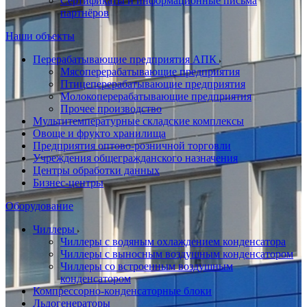
Сертификаты и информационные письма
партнёров
Наши объекты
Перерабатывающие предприятия АПК
Мясоперерабатывающие предприятия
Птицеперерабатывающие предприятия
Молокоперерабатывающие предприятия
Прочее производство
Мультитемпературные складские комплексы
Овоще и фрукто хранилища
Предприятия оптово-розничной торговли
Учреждения общегражданского назначения
Центры обработки данных
Бизнес-центры
Оборудование
Чиллеры
Чиллеры с водяным охлаждением конденсатора
Чиллеры с выносным воздушным конденсатором
Чиллеры со встроенным воздушным
конденсатором
Компрессорно-конденсаторные блоки
Льдогенераторы