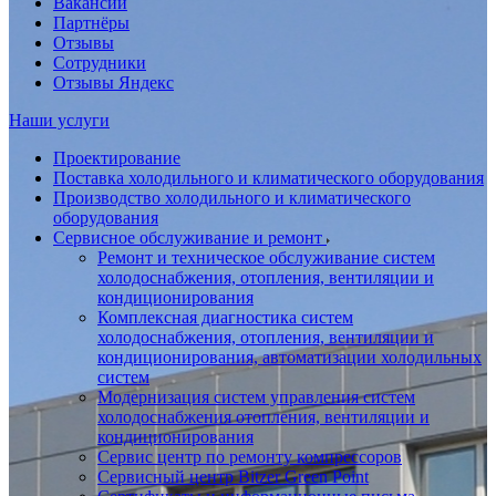
Вакансии
Партнёры
Отзывы
Сотрудники
Отзывы Яндекс
Наши услуги
Проектирование
Поставка холодильного и климатического оборудования
Производство холодильного и климатического
оборудования
Сервисное обслуживание и ремонт
Ремонт и техническое обслуживание систем
холодоснабжения, отопления, вентиляции и
кондиционирования
Комплексная диагностика систем
холодоснабжения, отопления, вентиляции и
кондиционирования, автоматизации холодильных
систем
Модернизация систем управления систем
холодоснабжения отопления, вентиляции и
кондиционирования
Сервис центр по ремонту компрессоров
Сервисный центр Bitzer Green Point