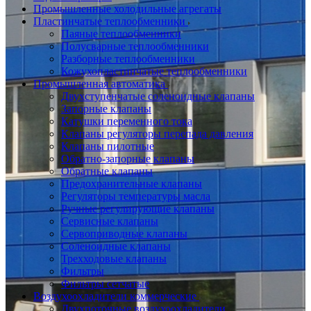
Промышленные холодильные агрегаты
Пластинчатые теплообменники
Паяные теплообменники
Полусварные теплообменники
Разборные теплообменники
Кожухопластинчатые теплообменники
Промышленная автоматика
Двухступенчатые соленоидные клапаны
Запорные клапаны
Катушки переменного тока
Клапаны регуляторы перепада давления
Клапаны пилотные
Обратно-запорные клапаны
Обратные клапаны
Предохранительные клапаны
Регуляторы температуры масла
Ручные регулирующие клапаны
Сервисные клапаны
Сервоприводные клапаны
Соленоидные клапаны
Трехходовые клапаны
Фильтры
Фильтры сетчатые
Воздухоохладители коммерческие
Двухпоточные воздухоохладители