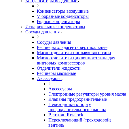
Конденсаторы воздушные
Конденсаторы воздушные
V-образные конденсаторы
Рядные конденсаторы
Испарительные конденсаторы
Сосуды давления
Сосуды давления
Ресиверы хладагента вертикальные
Маслоотделители поплавкового типа
Маслоотделители циклонного типа для
винтовых компрессоров
Отделители жидкости
Ресиверы масляные
Аксессуары
Аксессуары
Электронные регуляторы уровня масла
Клапаны предохранительные
Переходники к порту
предохранительного клапана
Вентили Rotalock
Переключающий (трехходовой)
вентиль