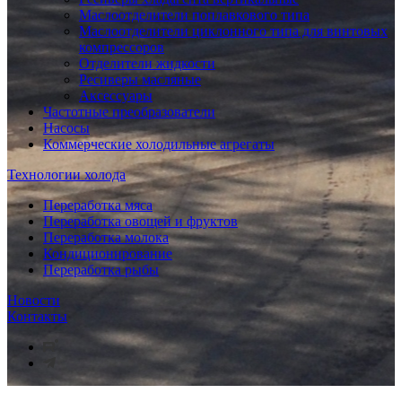
Маслоотделители поплавкового типа
Маслоотделители циклонного типа для винтовых
компрессоров
Отделители жидкости
Ресиверы масляные
Аксессуары
Частотные преобразователи
Насосы
Коммерческие холодильные агрегаты
Технологии холода
Переработка мяса
Переработка овощей и фруктов
Переработка молока
Кондиционирование
Переработка рыбы
Новости
Контакты