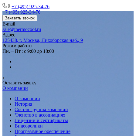
+7 (495) 925-34-76
+7 (495) 925-34-76
Заказать звонок
E-mail
sale@thermocool.ru
Адрес
125438, г. Москва, Лихоборская наб., 9
Режим работы
Пн. – Пт.: с 9:00 до 18:00
Оставить заявку
О компании
О компании
История
Состав группы компаний
Членство в ассоциациях
Лицензии и сертификаты
Видеоролики
Программное обеспечение