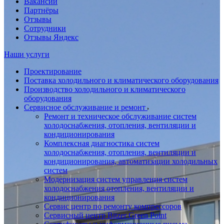
Вакансии
Партнёры
Отзывы
Сотрудники
Отзывы Яндекс
Наши услуги
Проектирование
Поставка холодильного и климатического оборудования
Производство холодильного и климатического
оборудования
Сервисное обслуживание и ремонт
Ремонт и техническое обслуживание систем
холодоснабжения, отопления, вентиляции и
кондиционирования
Комплексная диагностика систем
холодоснабжения, отопления, вентиляции и
кондиционирования, автоматизации холодильных
систем
Модернизация систем управления систем
холодоснабжения отопления, вентиляции и
кондиционирования
Сервис центр по ремонту компрессоров
Сервисный центр Bitzer Green Point