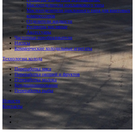
Маслоотделители поплавкового типа
Маслоотделители циклонного типа для винтовых
компрессоров
Отделители жидкости
Ресиверы масляные
Аксессуары
Частотные преобразователи
Насосы
Коммерческие холодильные агрегаты
Технологии холода
Переработка мяса
Переработка овощей и фруктов
Переработка молока
Кондиционирование
Переработка рыбы
Новости
Контакты