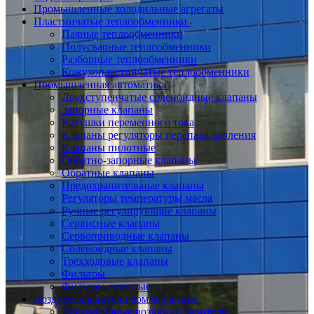
Промышленные холодильные агрегаты
Пластинчатые теплообменники
Паяные теплообменники
Полусварные теплообменники
Разборные теплообменники
Кожухопластинчатые теплообменники
Промышленная автоматика
Двухступенчатые соленоидные клапаны
Запорные клапаны
Катушки переменного тока
Клапаны регуляторы перепада давления
Клапаны пилотные
Обратно-запорные клапаны
Обратные клапаны
Предохранительные клапаны
Регуляторы температуры масла
Ручные регулирующие клапаны
Сервисные клапаны
Сервоприводные клапаны
Соленоидные клапаны
Трехходовые клапаны
Фильтры
Фильтры сетчатые
Воздухоохладители коммерческие
Двухпоточные воздухоохладители