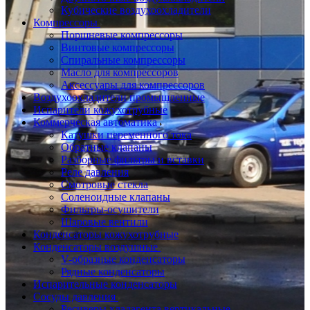
Кубические воздухоохладители
Компрессоры
Поршневые компрессоры
Винтовые компрессоры
Спиральные компрессоры
Масло для компрессоров
Аксессуары для компрессоров
Воздухоохладители промышленные
Испарители кожухотрубные
Коммерческая автоматика
Катушки переменного тока
Обратные клапаны
Разборные фильтры и вставки
Реле давления
Смотровые стекла
Соленоидные клапаны
Фильтры-осушители
Шаровые вентили
Конденсаторы кожухотрубные
Конденсаторы воздушные
V-образные конденсаторы
Рядные конденсаторы
Испарительные конденсаторы
Сосуды давления
Ресиверы хладагента вертикальные