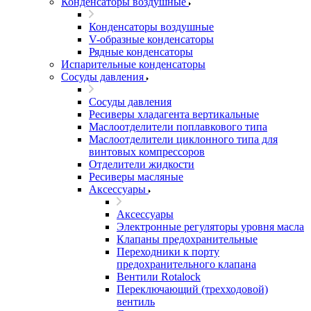
Конденсаторы воздушные
Конденсаторы воздушные
V-образные конденсаторы
Рядные конденсаторы
Испарительные конденсаторы
Сосуды давления
Сосуды давления
Ресиверы хладагента вертикальные
Маслоотделители поплавкового типа
Маслоотделители циклонного типа для
винтовых компрессоров
Отделители жидкости
Ресиверы масляные
Аксессуары
Аксессуары
Электронные регуляторы уровня масла
Клапаны предохранительные
Переходники к порту
предохранительного клапана
Вентили Rotalock
Переключающий (трехходовой)
вентиль