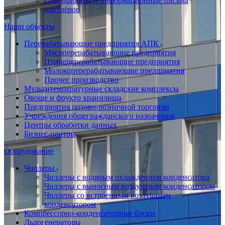
Сертификаты и информационные письма
партнёров
Наши объекты
Перерабатывающие предприятия АПК
Мясоперерабатывающие предприятия
Птицеперерабатывающие предприятия
Молокоперерабатывающие предприятия
Прочее производство
Мультитемпературные складские комплексы
Овоще и фрукто хранилища
Предприятия оптово-розничной торговли
Учреждения общегражданского назначения
Центры обработки данных
Бизнес-центры
Оборудование
Чиллеры
Чиллеры с водяным охлаждением конденсатора
Чиллеры с выносным воздушным конденсатором
Чиллеры со встроенным воздушным
конденсатором
Компрессорно-конденсаторные блоки
Льдогенераторы