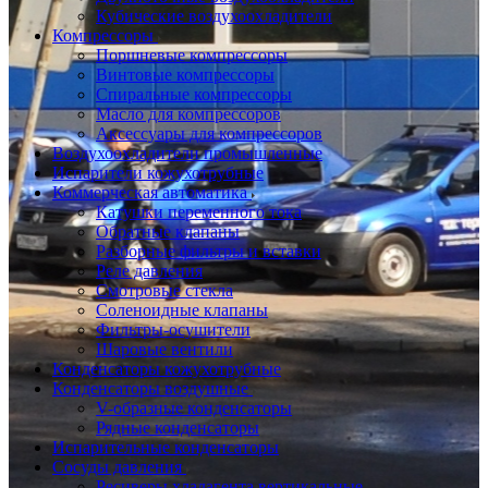
Кубические воздухоохладители
Компрессоры
Поршневые компрессоры
Винтовые компрессоры
Спиральные компрессоры
Масло для компрессоров
Аксессуары для компрессоров
Воздухоохладители промышленные
Испарители кожухотрубные
Коммерческая автоматика
Катушки переменного тока
Обратные клапаны
Разборные фильтры и вставки
Реле давления
Смотровые стекла
Соленоидные клапаны
Фильтры-осушители
Шаровые вентили
Конденсаторы кожухотрубные
Конденсаторы воздушные
V-образные конденсаторы
Рядные конденсаторы
Испарительные конденсаторы
Сосуды давления
Ресиверы хладагента вертикальные