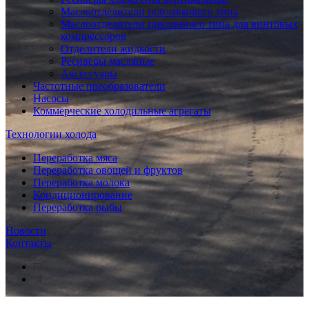
Маслоотделители поплавкового типа
Маслоотделители циклонного типа для винтовых
компрессоров
Отделители жидкости
Ресиверы масляные
Аксессуары
Частотные преобразователи
Насосы
Коммерческие холодильные агрегаты
Технологии холода
Переработка мяса
Переработка овощей и фруктов
Переработка молока
Кондиционирование
Переработка рыбы
Новости
Контакты