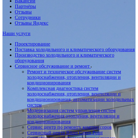
Вакансии
Партнёры
Отзывы
Сотрудники
Отзывы Яндекс
Наши услуги
Проектирование
Поставка холодильного и климатического оборудования
Производство холодильного и климатического
оборудования
Сервисное обслуживание и ремонт
Ремонт и техническое обслуживание систем
холодоснабжения, отопления, вентиляции и
кондиционирования
Комплексная диагностика систем
холодоснабжения, отопления, вентиляции и
кондиционирования, автоматизации холодильных
систем
Модернизация систем управления систем
холодоснабжения отопления, вентиляции и
кондиционирования
Сервис центр по ремонту компрессоров
Сервисный центр Bitzer Green Point