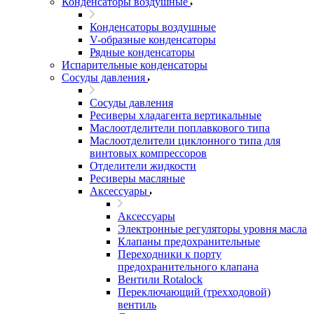
Конденсаторы воздушные
Конденсаторы воздушные
V-образные конденсаторы
Рядные конденсаторы
Испарительные конденсаторы
Сосуды давления
Сосуды давления
Ресиверы хладагента вертикальные
Маслоотделители поплавкового типа
Маслоотделители циклонного типа для
винтовых компрессоров
Отделители жидкости
Ресиверы масляные
Аксессуары
Аксессуары
Электронные регуляторы уровня масла
Клапаны предохранительные
Переходники к порту
предохранительного клапана
Вентили Rotalock
Переключающий (трехходовой)
вентиль