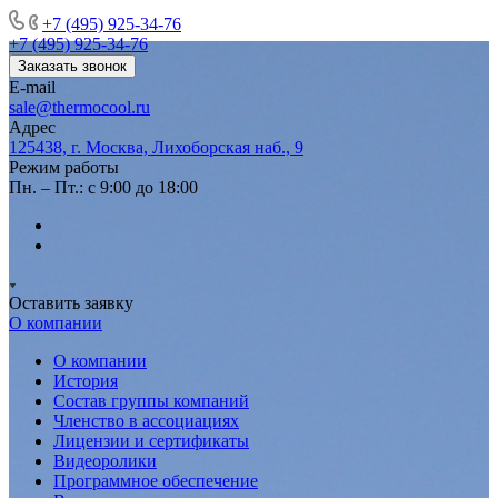
+7 (495) 925-34-76
+7 (495) 925-34-76
Заказать звонок
E-mail
sale@thermocool.ru
Адрес
125438, г. Москва, Лихоборская наб., 9
Режим работы
Пн. – Пт.: с 9:00 до 18:00
Оставить заявку
О компании
О компании
История
Состав группы компаний
Членство в ассоциациях
Лицензии и сертификаты
Видеоролики
Программное обеспечение