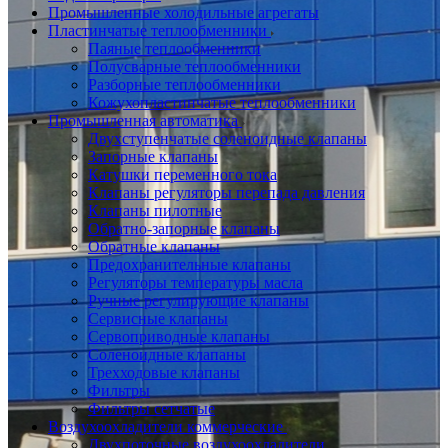
Промышленные холодильные агрегаты
Пластинчатые теплообменники
Паяные теплообменники
Полусварные теплообменники
Разборные теплообменники
Кожухопластинчатые теплообменники
Промышленная автоматика
Двухступенчатые соленоидные клапаны
Запорные клапаны
Катушки переменного тока
Клапаны регуляторы перепада давления
Клапаны пилотные
Обратно-запорные клапаны
Обратные клапаны
Предохранительные клапаны
Регуляторы температуры масла
Ручные регулирующие клапаны
Сервисные клапаны
Сервоприводные клапаны
Соленоидные клапаны
Трехходовые клапаны
Фильтры
Фильтры сетчатые
Воздухоохладители коммерческие
Двухпоточные воздухоохладители