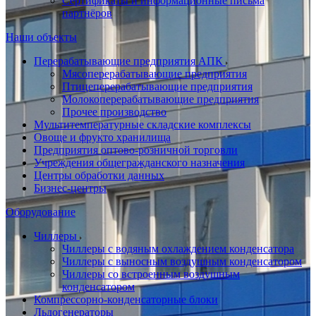
Сертификаты и информационные письма
партнёров
Наши объекты
Перерабатывающие предприятия АПК
Мясоперерабатывающие предприятия
Птицеперерабатывающие предприятия
Молокоперерабатывающие предприятия
Прочее производство
Мультитемпературные складские комплексы
Овоще и фрукто хранилища
Предприятия оптово-розничной торговли
Учреждения общегражданского назначения
Центры обработки данных
Бизнес-центры
Оборудование
Чиллеры
Чиллеры с водяным охлаждением конденсатора
Чиллеры с выносным воздушным конденсатором
Чиллеры со встроенным воздушным
конденсатором
Компрессорно-конденсаторные блоки
Льдогенераторы