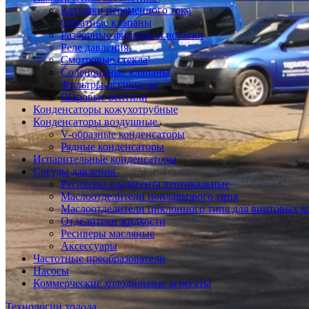
Катушки переменного тока
Обратные клапаны
Разборные фильтры и вставки
Реле давления
Смотровые стекла
Соленоидные клапаны
Фильтры-осушители
Шаровые вентили
Конденсаторы кожухотрубные
Конденсаторы воздушные
V-образные конденсаторы
Рядные конденсаторы
Испарительные конденсаторы
Сосуды давления
Ресиверы хладагента вертикальные
Маслоотделители поплавкового типа
Маслоотделители циклонного типа для винтовых к
Отделители жидкости
Ресиверы масляные
Аксессуары
Частотные преобразователи
Насосы
Коммерческие холодильные агрегаты
Технологии холода