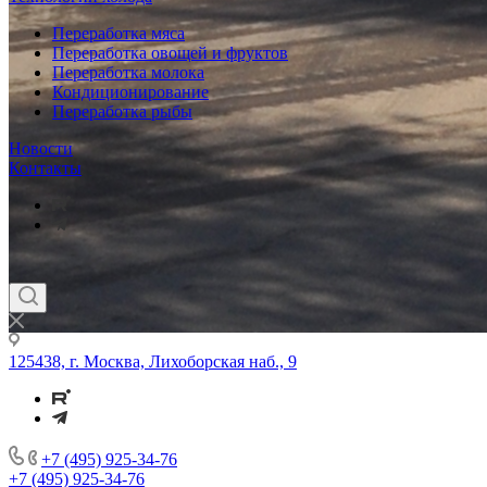
Переработка мяса
Переработка овощей и фруктов
Переработка молока
Кондиционирование
Переработка рыбы
Новости
Контакты
125438, г. Москва, Лихоборская наб., 9
+7 (495) 925-34-76
+7 (495) 925-34-76