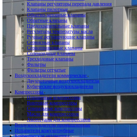
Клапаны регуляторы перепада давления
Клапаны пилотные
Обратно-запорные клапаны
Обратные клапаны
Предохранительные клапаны
Регуляторы температуры масла
Ручные регулирующие клапаны
Сервисные клапаны
Сервоприводные клапаны
Соленоидные клапаны
Трехходовые клапаны
Фильтры
Фильтры сетчатые
Воздухоохладители коммерческие
Двухпоточные воздухоохладители
Кубические воздухоохладители
Компрессоры
Поршневые компрессоры
Винтовые компрессоры
Спиральные компрессоры
Масло для компрессоров
Аксессуары для компрессоров
Воздухоохладители промышленные
Испарители кожухотрубные
Коммерческая автоматика