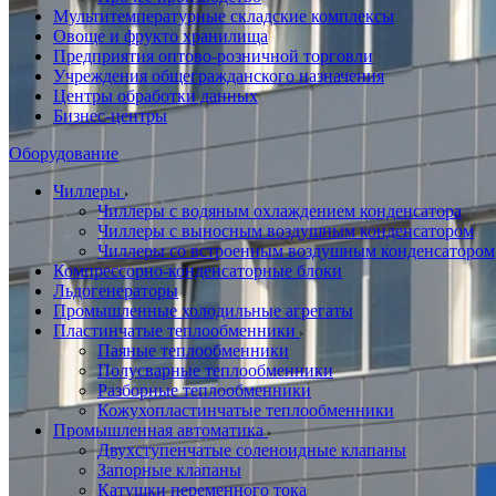
Мультитемпературные складские комплексы
Овоще и фрукто хранилища
Предприятия оптово-розничной торговли
Учреждения общегражданского назначения
Центры обработки данных
Бизнес-центры
Оборудование
Чиллеры
Чиллеры с водяным охлаждением конденсатора
Чиллеры с выносным воздушным конденсатором
Чиллеры со встроенным воздушным конденсатором
Компрессорно-конденсаторные блоки
Льдогенераторы
Промышленные холодильные агрегаты
Пластинчатые теплообменники
Паяные теплообменники
Полусварные теплообменники
Разборные теплообменники
Кожухопластинчатые теплообменники
Промышленная автоматика
Двухступенчатые соленоидные клапаны
Запорные клапаны
Катушки переменного тока