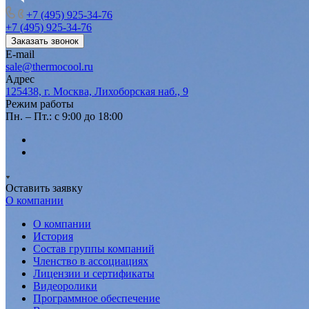
+7 (495) 925-34-76
+7 (495) 925-34-76
Заказать звонок
E-mail
sale@thermocool.ru
Адрес
125438, г. Москва, Лихоборская наб., 9
Режим работы
Пн. – Пт.: с 9:00 до 18:00
Оставить заявку
О компании
О компании
История
Состав группы компаний
Членство в ассоциациях
Лицензии и сертификаты
Видеоролики
Программное обеспечение