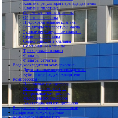
Клапаны регуляторы перепада давления
Клапаны пилотные
Обратно-запорные клапаны
Обратные клапаны
Предохранительные клапаны
Регуляторы температуры масла
Ручные регулирующие клапаны
Сервисные клапаны
Сервоприводные клапаны
Соленоидные клапаны
Трехходовые клапаны
Фильтры
Фильтры сетчатые
Воздухоохладители коммерческие
Двухпоточные воздухоохладители
Кубические воздухоохладители
Компрессоры
Поршневые компрессоры
Винтовые компрессоры
Спиральные компрессоры
Масло для компрессоров
Аксессуары для компрессоров
Воздухоохладители промышленные
Испарители кожухотрубные
Коммерческая автоматика