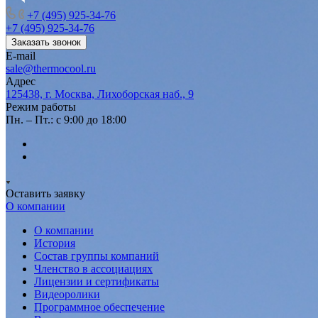
+7 (495) 925-34-76
+7 (495) 925-34-76
Заказать звонок
E-mail
sale@thermocool.ru
Адрес
125438, г. Москва, Лихоборская наб., 9
Режим работы
Пн. – Пт.: с 9:00 до 18:00
Оставить заявку
О компании
О компании
История
Состав группы компаний
Членство в ассоциациях
Лицензии и сертификаты
Видеоролики
Программное обеспечение