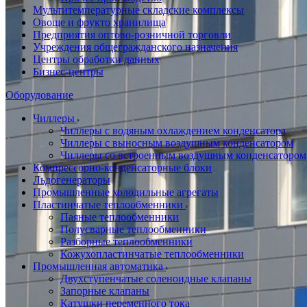
Мультитемпературные складские комплексы
Овоще и фрукто хранилища
Предприятия оптово-розничной торговли
Учреждения общегражданского назначения
Центры обработки данных
Бизнес-центры
Оборудование
Чиллеры
Чиллеры с водяным охлаждением конденсатора
Чиллеры с выносным воздушным конденсатором
Чиллеры со встроенным воздушным конденсатором
Компрессорно-конденсаторные блоки
Льдогенераторы
Промышленные холодильные агрегаты
Пластинчатые теплообменники
Паяные теплообменники
Полусварные теплообменники
Разборные теплообменники
Кожухопластинчатые теплообменники
Промышленная автоматика
Двухступенчатые соленоидные клапаны
Запорные клапаны
Катушки переменного тока