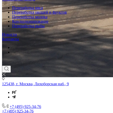
Переработка мяса
Переработка овощей и фруктов
Переработка молока
Кондиционирование
Переработка рыбы
Новости
Контакты
125438, г. Москва, Лихоборская наб., 9
+7 (495) 925-34-76
+7 (495) 925-34-76