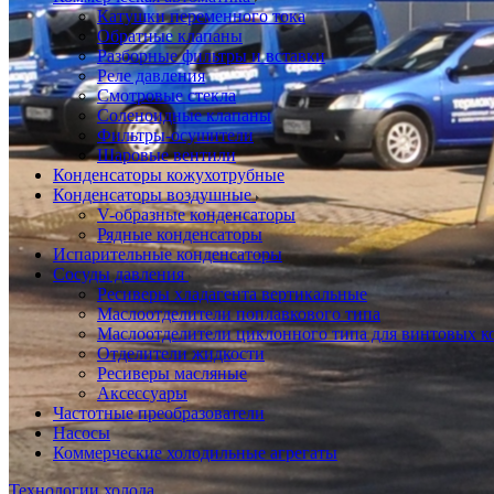
Катушки переменного тока
Обратные клапаны
Разборные фильтры и вставки
Реле давления
Смотровые стекла
Соленоидные клапаны
Фильтры-осушители
Шаровые вентили
Конденсаторы кожухотрубные
Конденсаторы воздушные
V-образные конденсаторы
Рядные конденсаторы
Испарительные конденсаторы
Сосуды давления
Ресиверы хладагента вертикальные
Маслоотделители поплавкового типа
Маслоотделители циклонного типа для винтовых к
Отделители жидкости
Ресиверы масляные
Аксессуары
Частотные преобразователи
Насосы
Коммерческие холодильные агрегаты
Технологии холода