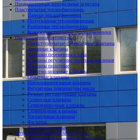
Промышленные холодильные агрегаты
Пластинчатые теплообменники
Паяные теплообменники
Полусварные теплообменники
Разборные теплообменники
Кожухопластинчатые теплообменники
Промышленная автоматика
Двухступенчатые соленоидные клапаны
Запорные клапаны
Катушки переменного тока
Клапаны регуляторы перепада давления
Клапаны пилотные
Обратно-запорные клапаны
Обратные клапаны
Предохранительные клапаны
Регуляторы температуры масла
Ручные регулирующие клапаны
Сервисные клапаны
Сервоприводные клапаны
Соленоидные клапаны
Трехходовые клапаны
Фильтры
Фильтры сетчатые
Воздухоохладители коммерческие
Двухпоточные воздухоохладители