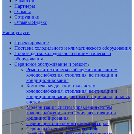
Вакансии
Партнёры
Отзывы
Сотрудники
Отзывы Яндекс
Наши услуги
Проектирование
Поставка холодильного и климатического оборудования
Производство холодильного и климатического
оборудования
Сервисное обслуживание и ремонт
Ремонт и техническое обслуживание систем
холодоснабжения, отопления, вентиляции и
кондиционирования
Комплексная диагностика систем
холодоснабжения, отопления, вентиляции и
кондиционирования, автоматизации холодильных
систем
Модернизация систем управления систем
холодоснабжения отопления, вентиляции и
кондиционирования
Сервис центр по ремонту компрессоров
Сервисный центр Bitzer Green Point