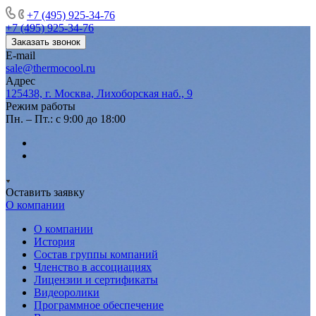
+7 (495) 925-34-76
+7 (495) 925-34-76
Заказать звонок
E-mail
sale@thermocool.ru
Адрес
125438, г. Москва, Лихоборская наб., 9
Режим работы
Пн. – Пт.: с 9:00 до 18:00
Оставить заявку
О компании
О компании
История
Состав группы компаний
Членство в ассоциациях
Лицензии и сертификаты
Видеоролики
Программное обеспечение