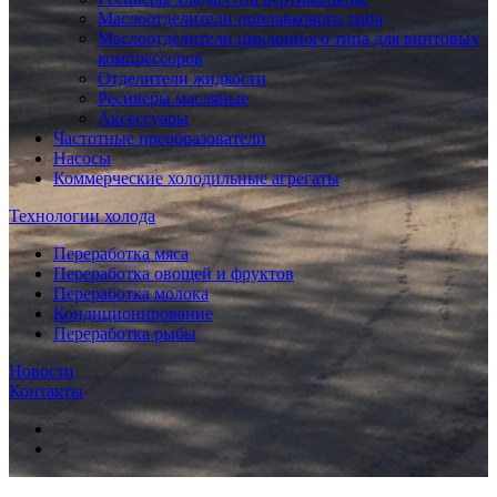
Маслоотделители поплавкового типа
Маслоотделители циклонного типа для винтовых
компрессоров
Отделители жидкости
Ресиверы масляные
Аксессуары
Частотные преобразователи
Насосы
Коммерческие холодильные агрегаты
Технологии холода
Переработка мяса
Переработка овощей и фруктов
Переработка молока
Кондиционирование
Переработка рыбы
Новости
Контакты