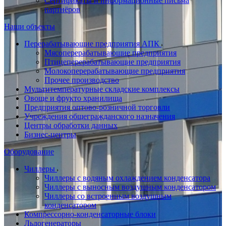
Сертификаты и информационные письма
партнёров
Наши объекты
Перерабатывающие предприятия АПК
Мясоперерабатывающие предприятия
Птицеперерабатывающие предприятия
Молокоперерабатывающие предприятия
Прочее производство
Мультитемпературные складские комплексы
Овоще и фрукто хранилища
Предприятия оптово-розничной торговли
Учреждения общегражданского назначения
Центры обработки данных
Бизнес-центры
Оборудование
Чиллеры
Чиллеры с водяным охлаждением конденсатора
Чиллеры с выносным воздушным конденсатором
Чиллеры со встроенным воздушным
конденсатором
Компрессорно-конденсаторные блоки
Льдогенераторы