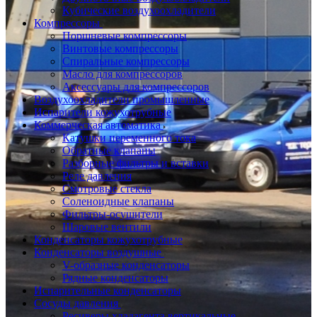
Кубические воздухоохладители
Компрессоры
Поршневые компрессоры
Винтовые компрессоры
Спиральные компрессоры
Масло для компрессоров
Аксессуары для компрессоров
Воздухоохладители промышленные
Испарители кожухотрубные
Коммерческая автоматика
Катушки переменного тока
Обратные клапаны
Разборные фильтры и вставки
Реле давления
Смотровые стекла
Соленоидные клапаны
Фильтры-осушители
Шаровые вентили
Конденсаторы кожухотрубные
Конденсаторы воздушные
V-образные конденсаторы
Рядные конденсаторы
Испарительные конденсаторы
Сосуды давления
Ресиверы хладагента вертикальные