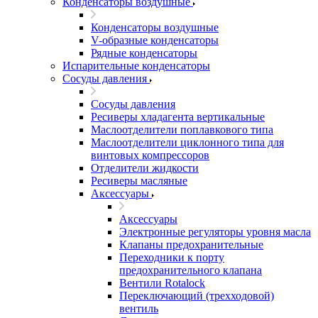
Конденсаторы воздушные
Конденсаторы воздушные
V-образные конденсаторы
Рядные конденсаторы
Испарительные конденсаторы
Сосуды давления
Сосуды давления
Ресиверы хладагента вертикальные
Маслоотделители поплавкового типа
Маслоотделители циклонного типа для
винтовых компрессоров
Отделители жидкости
Ресиверы масляные
Аксессуары
Аксессуары
Электронные регуляторы уровня масла
Клапаны предохранительные
Переходники к порту
предохранительного клапана
Вентили Rotalock
Переключающий (трехходовой)
вентиль