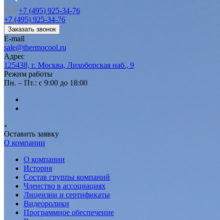
+7 (495) 925-34-76
+7 (495) 925-34-76
Заказать звонок
E-mail
sale@thermocool.ru
Адрес
125438, г. Москва, Лихоборская наб., 9
Режим работы
Пн. – Пт.: с 9:00 до 18:00
Оставить заявку
О компании
О компании
История
Состав группы компаний
Членство в ассоциациях
Лицензии и сертификаты
Видеоролики
Программное обеспечение