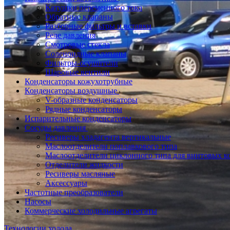
Катушки переменного тока
Обратные клапаны
Разборные фильтры и вставки
Реле давления
Смотровые стекла
Соленоидные клапаны
Фильтры-осушители
Шаровые вентили
Конденсаторы кожухотрубные
Конденсаторы воздушные
V-образные конденсаторы
Рядные конденсаторы
Испарительные конденсаторы
Сосуды давления
Ресиверы хладагента вертикальные
Маслоотделители поплавкового типа
Маслоотделители циклонного типа для винтовых к
Отделители жидкости
Ресиверы масляные
Аксессуары
Частотные преобразователи
Насосы
Коммерческие холодильные агрегаты
Технологии холода