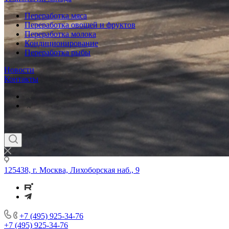
Переработка мяса
Переработка овощей и фруктов
Переработка молока
Кондиционирование
Переработка рыбы
Новости
Контакты
125438, г. Москва, Лихоборская наб., 9
+7 (495) 925-34-76
+7 (495) 925-34-76