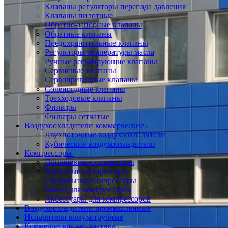
Клапаны регуляторы перепада давления
Клапаны пилотные
Обратно-запорные клапаны
Обратные клапаны
Предохранительные клапаны
Регуляторы температуры масла
Ручные регулирующие клапаны
Сервисные клапаны
Сервоприводные клапаны
Соленоидные клапаны
Трехходовые клапаны
Фильтры
Фильтры сетчатые
Воздухоохладители коммерческие
Двухпоточные воздухоохладители
Кубические воздухоохладители
Компрессоры
Поршневые компрессоры
Винтовые компрессоры
Спиральные компрессоры
Масло для компрессоров
Аксессуары для компрессоров
Воздухоохладители промышленные
Испарители кожухотрубные
Коммерческая автоматика