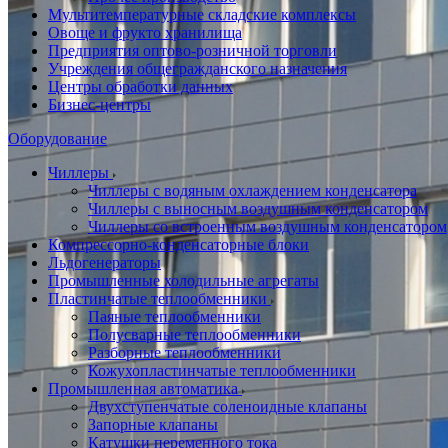
Мультитемпературные складские комплексы
Овоще и фрукто хранилища
Предприятия оптово-розничной торговли
Учреждения общегражданского назначения
Центры обработки данных
Бизнес-центры
Оборудование
Чиллеры
Чиллеры с водяным охлаждением конденсатора
Чиллеры с выносным воздушным конденсатором
Чиллеры со встроенным воздушным конденсатором
Компрессорно-конденсаторные блоки
Льдогенераторы
Промышленные холодильные агрегаты
Пластинчатые теплообменники
Паяные теплообменники
Полусварные теплообменники
Разборные теплообменники
Кожухопластинчатые теплообменники
Промышленная автоматика
Двухступенчатые соленоидные клапаны
Запорные клапаны
Катушки переменного тока