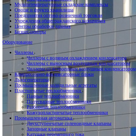
Мультитемпературные складские комплексы
Овоще и фрукто хранилища
Предприятия оптово-розничной торговли
Учреждения общегражданского назначения
Центры обработки данных
Бизнес-центры
Оборудование
Чиллеры
Чиллеры с водяным охлаждением конденсатора
Чиллеры с выносным воздушным конденсатором
Чиллеры со встроенным воздушным конденсатором
Компрессорно-конденсаторные блоки
Льдогенераторы
Промышленные холодильные агрегаты
Пластинчатые теплообменники
Паяные теплообменники
Полусварные теплообменники
Разборные теплообменники
Кожухопластинчатые теплообменники
Промышленная автоматика
Двухступенчатые соленоидные клапаны
Запорные клапаны
Катушки переменного тока