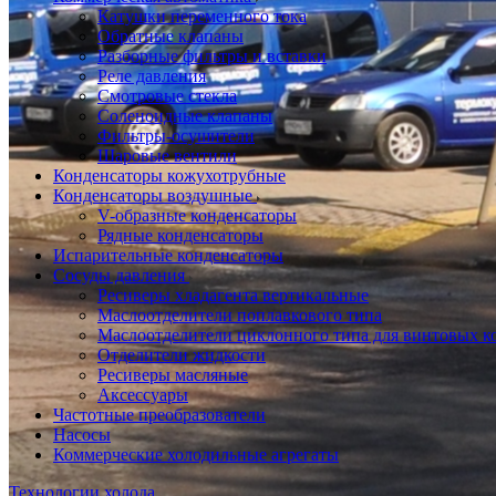
Катушки переменного тока
Обратные клапаны
Разборные фильтры и вставки
Реле давления
Смотровые стекла
Соленоидные клапаны
Фильтры-осушители
Шаровые вентили
Конденсаторы кожухотрубные
Конденсаторы воздушные
V-образные конденсаторы
Рядные конденсаторы
Испарительные конденсаторы
Сосуды давления
Ресиверы хладагента вертикальные
Маслоотделители поплавкового типа
Маслоотделители циклонного типа для винтовых к
Отделители жидкости
Ресиверы масляные
Аксессуары
Частотные преобразователи
Насосы
Коммерческие холодильные агрегаты
Технологии холода