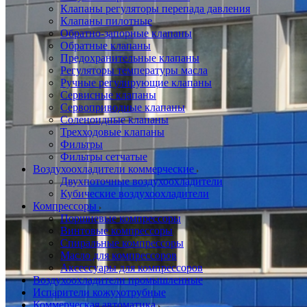
Клапаны регуляторы перепада давления
Клапаны пилотные
Обратно-запорные клапаны
Обратные клапаны
Предохранительные клапаны
Регуляторы температуры масла
Ручные регулирующие клапаны
Сервисные клапаны
Сервоприводные клапаны
Соленоидные клапаны
Трехходовые клапаны
Фильтры
Фильтры сетчатые
Воздухоохладители коммерческие
Двухпоточные воздухоохладители
Кубические воздухоохладители
Компрессоры
Поршневые компрессоры
Винтовые компрессоры
Спиральные компрессоры
Масло для компрессоров
Аксессуары для компрессоров
Воздухоохладители промышленные
Испарители кожухотрубные
Коммерческая автоматика