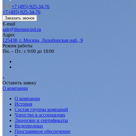
+7 (495) 925-34-76
+7 (495) 925-34-76
Заказать звонок
E-mail
sale@thermocool.ru
Адрес
125438, г. Москва, Лихоборская наб., 9
Режим работы
Пн. – Пт.: с 9:00 до 18:00
Оставить заявку
О компании
О компании
История
Состав группы компаний
Членство в ассоциациях
Лицензии и сертификаты
Видеоролики
Программное обеспечение