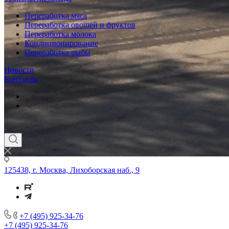
Переработка мяса
Переработка овощей и фруктов
Переработка молока
Кондиционирование
Переработка рыбы
Новости
Контакты
125438, г. Москва, Лихоборская наб., 9
+7 (495) 925-34-76
+7 (495) 925-34-76