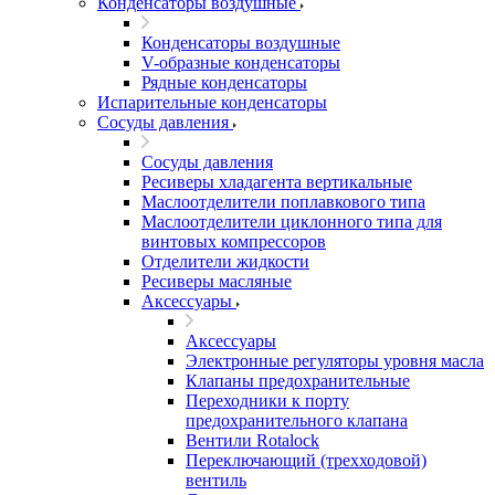
Конденсаторы воздушные
Конденсаторы воздушные
V-образные конденсаторы
Рядные конденсаторы
Испарительные конденсаторы
Сосуды давления
Сосуды давления
Ресиверы хладагента вертикальные
Маслоотделители поплавкового типа
Маслоотделители циклонного типа для
винтовых компрессоров
Отделители жидкости
Ресиверы масляные
Аксессуары
Аксессуары
Электронные регуляторы уровня масла
Клапаны предохранительные
Переходники к порту
предохранительного клапана
Вентили Rotalock
Переключающий (трехходовой)
вентиль