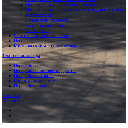
Маслоотделители поплавкового типа
Маслоотделители циклонного типа для винтовых
компрессоров
Отделители жидкости
Ресиверы масляные
Аксессуары
Частотные преобразователи
Насосы
Коммерческие холодильные агрегаты
Технологии холода
Переработка мяса
Переработка овощей и фруктов
Переработка молока
Кондиционирование
Переработка рыбы
Новости
Контакты