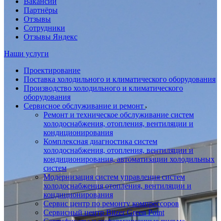
Вакансии
Партнёры
Отзывы
Сотрудники
Отзывы Яндекс
Наши услуги
Проектирование
Поставка холодильного и климатического оборудования
Производство холодильного и климатического
оборудования
Сервисное обслуживание и ремонт
Ремонт и техническое обслуживание систем
холодоснабжения, отопления, вентиляции и
кондиционирования
Комплексная диагностика систем
холодоснабжения, отопления, вентиляции и
кондиционирования, автоматизации холодильных
систем
Модернизация систем управления систем
холодоснабжения отопления, вентиляции и
кондиционирования
Сервис центр по ремонту компрессоров
Сервисный центр Bitzer Green Point