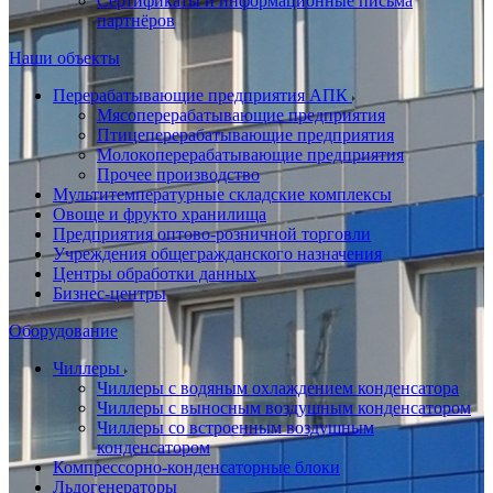
Сертификаты и информационные письма
партнёров
Наши объекты
Перерабатывающие предприятия АПК
Мясоперерабатывающие предприятия
Птицеперерабатывающие предприятия
Молокоперерабатывающие предприятия
Прочее производство
Мультитемпературные складские комплексы
Овоще и фрукто хранилища
Предприятия оптово-розничной торговли
Учреждения общегражданского назначения
Центры обработки данных
Бизнес-центры
Оборудование
Чиллеры
Чиллеры с водяным охлаждением конденсатора
Чиллеры с выносным воздушным конденсатором
Чиллеры со встроенным воздушным
конденсатором
Компрессорно-конденсаторные блоки
Льдогенераторы