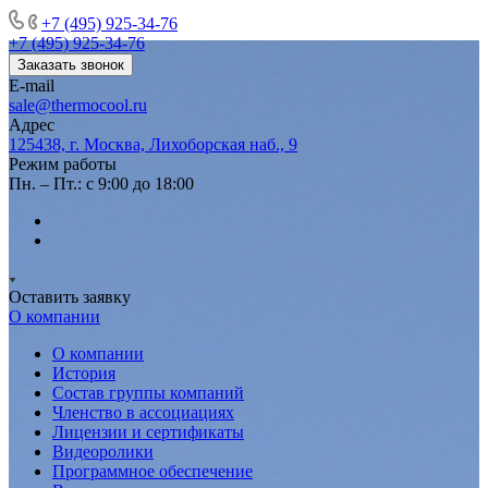
+7 (495) 925-34-76
+7 (495) 925-34-76
Заказать звонок
E-mail
sale@thermocool.ru
Адрес
125438, г. Москва, Лихоборская наб., 9
Режим работы
Пн. – Пт.: с 9:00 до 18:00
Оставить заявку
О компании
О компании
История
Состав группы компаний
Членство в ассоциациях
Лицензии и сертификаты
Видеоролики
Программное обеспечение