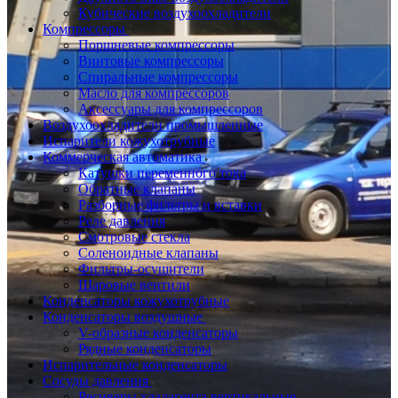
Кубические воздухоохладители
Компрессоры
Поршневые компрессоры
Винтовые компрессоры
Спиральные компрессоры
Масло для компрессоров
Аксессуары для компрессоров
Воздухоохладители промышленные
Испарители кожухотрубные
Коммерческая автоматика
Катушки переменного тока
Обратные клапаны
Разборные фильтры и вставки
Реле давления
Смотровые стекла
Соленоидные клапаны
Фильтры-осушители
Шаровые вентили
Конденсаторы кожухотрубные
Конденсаторы воздушные
V-образные конденсаторы
Рядные конденсаторы
Испарительные конденсаторы
Сосуды давления
Ресиверы хладагента вертикальные