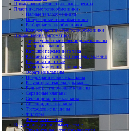
Промышленные холодильные агрегаты
Пластинчатые теплообменники
Паяные теплообменники
Полусварные теплообменники
Разборные теплообменники
Кожухопластинчатые теплообменники
Промышленная автоматика
Двухступенчатые соленоидные клапаны
Запорные клапаны
Катушки переменного тока
Клапаны регуляторы перепада давления
Клапаны пилотные
Обратно-запорные клапаны
Обратные клапаны
Предохранительные клапаны
Регуляторы температуры масла
Ручные регулирующие клапаны
Сервисные клапаны
Сервоприводные клапаны
Соленоидные клапаны
Трехходовые клапаны
Фильтры
Фильтры сетчатые
Воздухоохладители коммерческие
Двухпоточные воздухоохладители