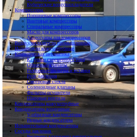
Кубические воздухоохладители
Компрессоры
Поршневые компрессоры
Винтовые компрессоры
Спиральные компрессоры
Масло для компрессоров
Аксессуары для компрессоров
Воздухоохладители промышленные
Испарители кожухотрубные
Коммерческая автоматика
Катушки переменного тока
Обратные клапаны
Разборные фильтры и вставки
Реле давления
Смотровые стекла
Соленоидные клапаны
Фильтры-осушители
Шаровые вентили
Конденсаторы кожухотрубные
Конденсаторы воздушные
V-образные конденсаторы
Рядные конденсаторы
Испарительные конденсаторы
Сосуды давления
Ресиверы хладагента вертикальные