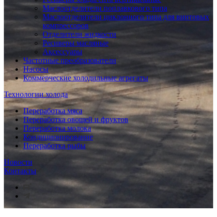
Маслоотделители поплавкового типа
Маслоотделители циклонного типа для винтовых
компрессоров
Отделители жидкости
Ресиверы масляные
Аксессуары
Частотные преобразователи
Насосы
Коммерческие холодильные агрегаты
Технологии холода
Переработка мяса
Переработка овощей и фруктов
Переработка молока
Кондиционирование
Переработка рыбы
Новости
Контакты