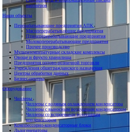
Сертификаты и информационные письма
партнёров
Наши объекты
Перерабатывающие предприятия АПК
Мясоперерабатывающие предприятия
Птицеперерабатывающие предприятия
Молокоперерабатывающие предприятия
Прочее производство
Мультитемпературные складские комплексы
Овоще и фрукто хранилища
Предприятия оптово-розничной торговли
Учреждения общегражданского назначения
Центры обработки данных
Бизнес-центры
Оборудование
Чиллеры
Чиллеры с водяным охлаждением конденсатора
Чиллеры с выносным воздушным конденсатором
Чиллеры со встроенным воздушным
конденсатором
Компрессорно-конденсаторные блоки
Льдогенераторы