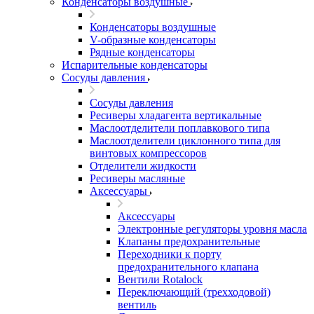
Конденсаторы воздушные
Конденсаторы воздушные
V-образные конденсаторы
Рядные конденсаторы
Испарительные конденсаторы
Сосуды давления
Сосуды давления
Ресиверы хладагента вертикальные
Маслоотделители поплавкового типа
Маслоотделители циклонного типа для
винтовых компрессоров
Отделители жидкости
Ресиверы масляные
Аксессуары
Аксессуары
Электронные регуляторы уровня масла
Клапаны предохранительные
Переходники к порту
предохранительного клапана
Вентили Rotalock
Переключающий (трехходовой)
вентиль