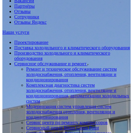
Вакансии
Партнёры
Отзывы
Сотрудники
Отзывы Яндекс
Наши услуги
Проектирование
Поставка холодильного и климатического оборудования
Производство холодильного и климатического
оборудования
Сервисное обслуживание и ремонт
Ремонт и техническое обслуживание систем
холодоснабжения, отопления, вентиляции и
кондиционирования
Комплексная диагностика систем
холодоснабжения, отопления, вентиляции и
кондиционирования, автоматизации холодильных
систем
Модернизация систем управления систем
холодоснабжения отопления, вентиляции и
кондиционирования
Сервис центр по ремонту компрессоров
Сервисный центр Bitzer Green Point