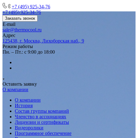
+7 (495) 925-34-76
+7 (495) 925-34-76
Заказать звонок
E-mail
sale@thermocool.ru
Адрес
125438, г. Москва, Лихоборская наб., 9
Режим работы
Пн. – Пт.: с 9:00 до 18:00
Оставить заявку
О компании
О компании
История
Состав группы компаний
Членство в ассоциациях
Лицензии и сертификаты
Видеоролики
Программное обеспечение