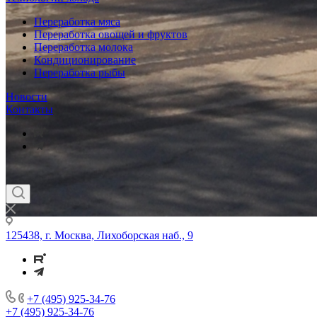
Переработка мяса
Переработка овощей и фруктов
Переработка молока
Кондиционирование
Переработка рыбы
Новости
Контакты
125438, г. Москва, Лихоборская наб., 9
+7 (495) 925-34-76
+7 (495) 925-34-76