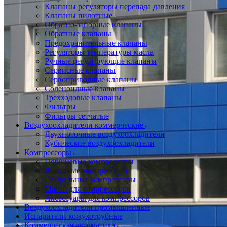
Клапаны регуляторы перепада давления
Клапаны пилотные
Обратно-запорные клапаны
Обратные клапаны
Предохранительные клапаны
Регуляторы температуры масла
Ручные регулирующие клапаны
Сервисные клапаны
Сервоприводные клапаны
Соленоидные клапаны
Трехходовые клапаны
Фильтры
Фильтры сетчатые
Воздухоохладители коммерческие
Двухпоточные воздухоохладители
Кубические воздухоохладители
Компрессоры
Поршневые компрессоры
Винтовые компрессоры
Спиральные компрессоры
Масло для компрессоров
Аксессуары для компрессоров
Воздухоохладители промышленные
Испарители кожухотрубные
Коммерческая автоматика