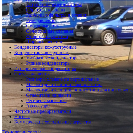
Катушки переменного тока
Обратные клапаны
Разборные фильтры и вставки
Реле давления
Смотровые стекла
Соленоидные клапаны
Фильтры-осушители
Шаровые вентили
Конденсаторы кожухотрубные
Конденсаторы воздушные
V-образные конденсаторы
Рядные конденсаторы
Испарительные конденсаторы
Сосуды давления
Ресиверы хладагента вертикальные
Маслоотделители поплавкового типа
Маслоотделители циклонного типа для винтовых к
Отделители жидкости
Ресиверы масляные
Аксессуары
Частотные преобразователи
Насосы
Коммерческие холодильные агрегаты
Технологии холода