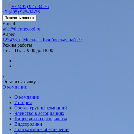
+7 (495) 925-34-76
+7 (495) 925-34-76
Заказать звонок
E-mail
sale@thermocool.ru
Адрес
125438, г. Москва, Лихоборская наб., 9
Режим работы
Пн. – Пт.: с 9:00 до 18:00
Оставить заявку
О компании
О компании
История
Состав группы компаний
Членство в ассоциациях
Лицензии и сертификаты
Видеоролики
Программное обеспечение