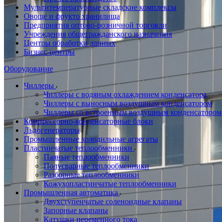
Мультитемпературные складские комплексы
Овоще и фрукто хранилища
Предприятия оптово-розничной торговли
Учреждения общегражданского назначения
Центры обработки данных
Бизнес-центры
Оборудование
Чиллеры
Чиллеры с водяным охлаждением конденсатора
Чиллеры с выносным воздушным конденсатором
Чиллеры со встроенным воздушным конденсатором
Компрессорно-конденсаторные блоки
Льдогенераторы
Промышленные холодильные агрегаты
Пластинчатые теплообменники
Паяные теплообменники
Полусварные теплообменники
Разборные теплообменники
Кожухопластинчатые теплообменники
Промышленная автоматика
Двухступенчатые соленоидные клапаны
Запорные клапаны
Катушки переменного тока