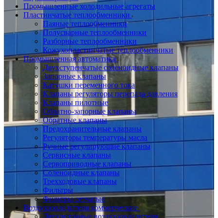
Промышленные холодильные агрегаты
Пластинчатые теплообменники
Паяные теплообменники
Полусварные теплообменники
Разборные теплообменники
Кожухопластинчатые теплообменники
Промышленная автоматика
Двухступенчатые соленоидные клапаны
Запорные клапаны
Катушки переменного тока
Клапаны регуляторы перепада давления
Клапаны пилотные
Обратно-запорные клапаны
Обратные клапаны
Предохранительные клапаны
Регуляторы температуры масла
Ручные регулирующие клапаны
Сервисные клапаны
Сервоприводные клапаны
Соленоидные клапаны
Трехходовые клапаны
Фильтры
Фильтры сетчатые
Воздухоохладители коммерческие
Двухпоточные воздухоохладители