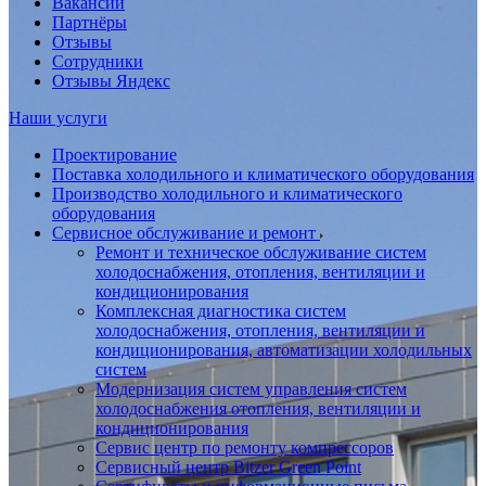
Вакансии
Партнёры
Отзывы
Сотрудники
Отзывы Яндекс
Наши услуги
Проектирование
Поставка холодильного и климатического оборудования
Производство холодильного и климатического
оборудования
Сервисное обслуживание и ремонт
Ремонт и техническое обслуживание систем
холодоснабжения, отопления, вентиляции и
кондиционирования
Комплексная диагностика систем
холодоснабжения, отопления, вентиляции и
кондиционирования, автоматизации холодильных
систем
Модернизация систем управления систем
холодоснабжения отопления, вентиляции и
кондиционирования
Сервис центр по ремонту компрессоров
Сервисный центр Bitzer Green Point