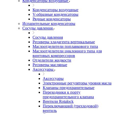
Конденсаторы воздушные
Конденсаторы воздушные
V-образные конденсаторы
Рядные конденсаторы
Испарительные конденсаторы
Сосуды давления
Сосуды давления
Ресиверы хладагента вертикальные
Маслоотделители поплавкового типа
Маслоотделители циклонного типа для
винтовых компрессоров
Отделители жидкости
Ресиверы масляные
Аксессуары
Аксессуары
Электронные регуляторы уровня масла
Клапаны предохранительные
Переходники к порту
предохранительного клапана
Вентили Rotalock
Переключающий (трехходовой)
вентиль