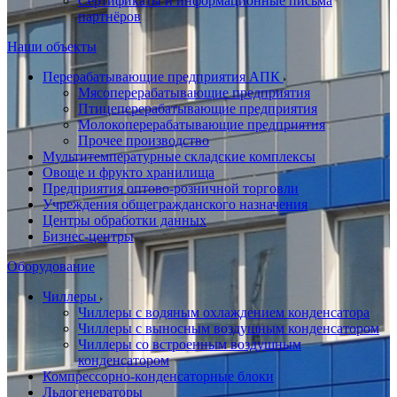
Сертификаты и информационные письма
партнёров
Наши объекты
Перерабатывающие предприятия АПК
Мясоперерабатывающие предприятия
Птицеперерабатывающие предприятия
Молокоперерабатывающие предприятия
Прочее производство
Мультитемпературные складские комплексы
Овоще и фрукто хранилища
Предприятия оптово-розничной торговли
Учреждения общегражданского назначения
Центры обработки данных
Бизнес-центры
Оборудование
Чиллеры
Чиллеры с водяным охлаждением конденсатора
Чиллеры с выносным воздушным конденсатором
Чиллеры со встроенным воздушным
конденсатором
Компрессорно-конденсаторные блоки
Льдогенераторы