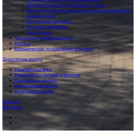
Маслоотделители поплавкового типа
Маслоотделители циклонного типа для винтовых
компрессоров
Отделители жидкости
Ресиверы масляные
Аксессуары
Частотные преобразователи
Насосы
Коммерческие холодильные агрегаты
Технологии холода
Переработка мяса
Переработка овощей и фруктов
Переработка молока
Кондиционирование
Переработка рыбы
Новости
Контакты