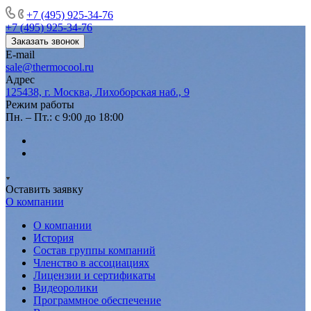
+7 (495) 925-34-76
+7 (495) 925-34-76
Заказать звонок
E-mail
sale@thermocool.ru
Адрес
125438, г. Москва, Лихоборская наб., 9
Режим работы
Пн. – Пт.: с 9:00 до 18:00
Оставить заявку
О компании
О компании
История
Состав группы компаний
Членство в ассоциациях
Лицензии и сертификаты
Видеоролики
Программное обеспечение