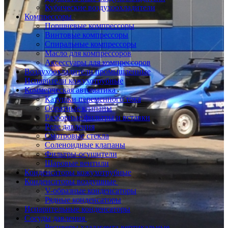
Кубические воздухоохладители
Компрессоры
Поршневые компрессоры
Винтовые компрессоры
Спиральные компрессоры
Масло для компрессоров
Аксессуары для компрессоров
Воздухоохладители промышленные
Испарители кожухотрубные
Коммерческая автоматика
Катушки переменного тока
Обратные клапаны
Разборные фильтры и вставки
Реле давления
Смотровые стекла
Соленоидные клапаны
Фильтры-осушители
Шаровые вентили
Конденсаторы кожухотрубные
Конденсаторы воздушные
V-образные конденсаторы
Рядные конденсаторы
Испарительные конденсаторы
Сосуды давления
Ресиверы хладагента вертикальные