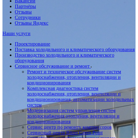
Вакансии
Партнёры
Отзывы
Сотрудники
Отзывы Яндекс
Наши услуги
Проектирование
Поставка холодильного и климатического оборудования
Производство холодильного и климатического
оборудования
Сервисное обслуживание и ремонт
Ремонт и техническое обслуживание систем
холодоснабжения, отопления, вентиляции и
кондиционирования
Комплексная диагностика систем
холодоснабжения, отопления, вентиляции и
кондиционирования, автоматизации холодильных
систем
Модернизация систем управления систем
холодоснабжения отопления, вентиляции и
кондиционирования
Сервис центр по ремонту компрессоров
Сервисный центр Bitzer Green Point