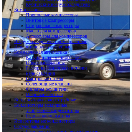
Кубические воздухоохладители
Компрессоры
Поршневые компрессоры
Винтовые компрессоры
Спиральные компрессоры
Масло для компрессоров
Аксессуары для компрессоров
Воздухоохладители промышленные
Испарители кожухотрубные
Коммерческая автоматика
Катушки переменного тока
Обратные клапаны
Разборные фильтры и вставки
Реле давления
Смотровые стекла
Соленоидные клапаны
Фильтры-осушители
Шаровые вентили
Конденсаторы кожухотрубные
Конденсаторы воздушные
V-образные конденсаторы
Рядные конденсаторы
Испарительные конденсаторы
Сосуды давления
Ресиверы хладагента вертикальные