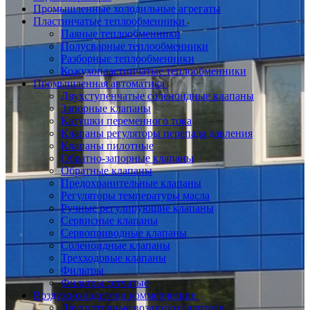
Промышленные холодильные агрегаты
Пластинчатые теплообменники
Паяные теплообменники
Полусварные теплообменники
Разборные теплообменники
Кожухопластинчатые теплообменники
Промышленная автоматика
Двухступенчатые соленоидные клапаны
Запорные клапаны
Катушки переменного тока
Клапаны регуляторы перепада давления
Клапаны пилотные
Обратно-запорные клапаны
Обратные клапаны
Предохранительные клапаны
Регуляторы температуры масла
Ручные регулирующие клапаны
Сервисные клапаны
Сервоприводные клапаны
Соленоидные клапаны
Трехходовые клапаны
Фильтры
Фильтры сетчатые
Воздухоохладители коммерческие
Двухпоточные воздухоохладители