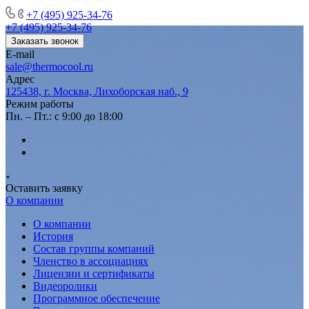
+7 (495) 925-34-76
+7 (495) 925-34-76
Заказать звонок
E-mail
sale@thermocool.ru
Адрес
125438, г. Москва, Лихоборская наб., 9
Режим работы
Пн. – Пт.: с 9:00 до 18:00
Оставить заявку
О компании
О компании
История
Состав группы компаний
Членство в ассоциациях
Лицензии и сертификаты
Видеоролики
Программное обеспечение