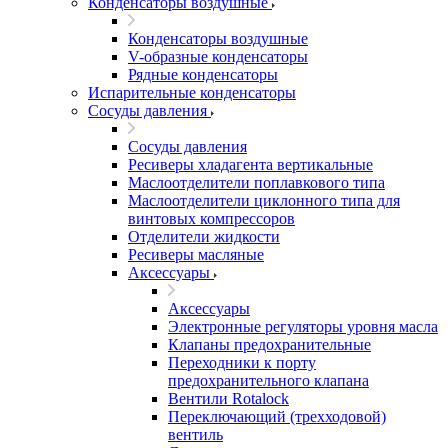
Конденсаторы воздушные
Конденсаторы воздушные
V-образные конденсаторы
Рядные конденсаторы
Испарительные конденсаторы
Сосуды давления
Сосуды давления
Ресиверы хладагента вертикальные
Маслоотделители поплавкового типа
Маслоотделители циклонного типа для
винтовых компрессоров
Отделители жидкости
Ресиверы масляные
Аксессуары
Аксессуары
Электронные регуляторы уровня масла
Клапаны предохранительные
Переходники к порту
предохранительного клапана
Вентили Rotalock
Переключающий (трехходовой)
вентиль