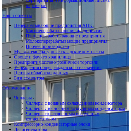
Сертификаты и информационные письма
партнёров
Наши объекты
Перерабатывающие предприятия АПК
Мясоперерабатывающие предприятия
Птицеперерабатывающие предприятия
Молокоперерабатывающие предприятия
Прочее производство
Мультитемпературные складские комплексы
Овоще и фрукто хранилища
Предприятия оптово-розничной торговли
Учреждения общегражданского назначения
Центры обработки данных
Бизнес-центры
Оборудование
Чиллеры
Чиллеры с водяным охлаждением конденсатора
Чиллеры с выносным воздушным конденсатором
Чиллеры со встроенным воздушным
конденсатором
Компрессорно-конденсаторные блоки
Льдогенераторы