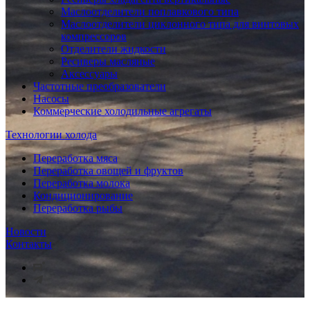
Маслоотделители поплавкового типа
Маслоотделители циклонного типа для винтовых
компрессоров
Отделители жидкости
Ресиверы масляные
Аксессуары
Частотные преобразователи
Насосы
Коммерческие холодильные агрегаты
Технологии холода
Переработка мяса
Переработка овощей и фруктов
Переработка молока
Кондиционирование
Переработка рыбы
Новости
Контакты