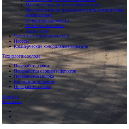
Маслоотделители поплавкового типа
Маслоотделители циклонного типа для винтовых
компрессоров
Отделители жидкости
Ресиверы масляные
Аксессуары
Частотные преобразователи
Насосы
Коммерческие холодильные агрегаты
Технологии холода
Переработка мяса
Переработка овощей и фруктов
Переработка молока
Кондиционирование
Переработка рыбы
Новости
Контакты