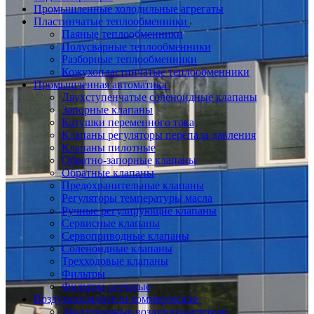
Промышленные холодильные агрегаты
Пластинчатые теплообменники
Паяные теплообменники
Полусварные теплообменники
Разборные теплообменники
Кожухопластинчатые теплообменники
Промышленная автоматика
Двухступенчатые соленоидные клапаны
Запорные клапаны
Катушки переменного тока
Клапаны регуляторы перепада давления
Клапаны пилотные
Обратно-запорные клапаны
Обратные клапаны
Предохранительные клапаны
Регуляторы температуры масла
Ручные регулирующие клапаны
Сервисные клапаны
Сервоприводные клапаны
Соленоидные клапаны
Трехходовые клапаны
Фильтры
Фильтры сетчатые
Воздухоохладители коммерческие
Двухпоточные воздухоохладители