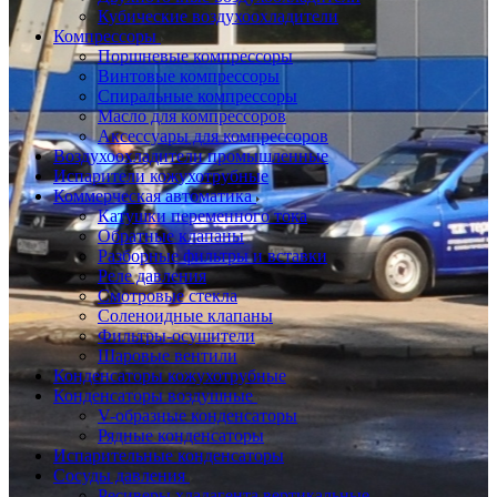
Кубические воздухоохладители
Компрессоры
Поршневые компрессоры
Винтовые компрессоры
Спиральные компрессоры
Масло для компрессоров
Аксессуары для компрессоров
Воздухоохладители промышленные
Испарители кожухотрубные
Коммерческая автоматика
Катушки переменного тока
Обратные клапаны
Разборные фильтры и вставки
Реле давления
Смотровые стекла
Соленоидные клапаны
Фильтры-осушители
Шаровые вентили
Конденсаторы кожухотрубные
Конденсаторы воздушные
V-образные конденсаторы
Рядные конденсаторы
Испарительные конденсаторы
Сосуды давления
Ресиверы хладагента вертикальные