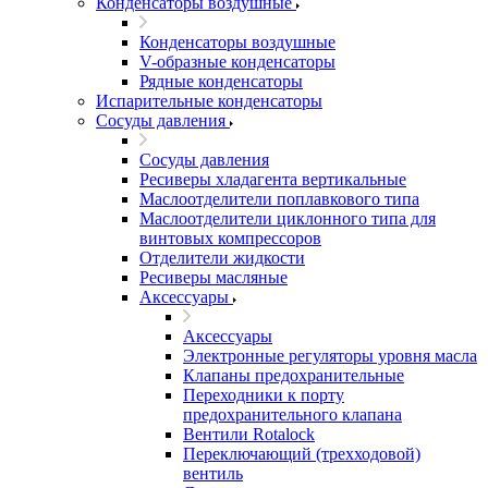
Конденсаторы воздушные
Конденсаторы воздушные
V-образные конденсаторы
Рядные конденсаторы
Испарительные конденсаторы
Сосуды давления
Сосуды давления
Ресиверы хладагента вертикальные
Маслоотделители поплавкового типа
Маслоотделители циклонного типа для
винтовых компрессоров
Отделители жидкости
Ресиверы масляные
Аксессуары
Аксессуары
Электронные регуляторы уровня масла
Клапаны предохранительные
Переходники к порту
предохранительного клапана
Вентили Rotalock
Переключающий (трехходовой)
вентиль