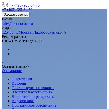
+7 (495) 925-34-76
+7 (495) 925-34-76
Заказать звонок
E-mail
sale@thermocool.ru
Адрес
125438, г. Москва, Лихоборская наб., 9
Режим работы
Пн. – Пт.: с 9:00 до 18:00
Оставить заявку
О компании
О компании
История
Состав группы компаний
Членство в ассоциациях
Лицензии и сертификаты
Видеоролики
Программное обеспечение