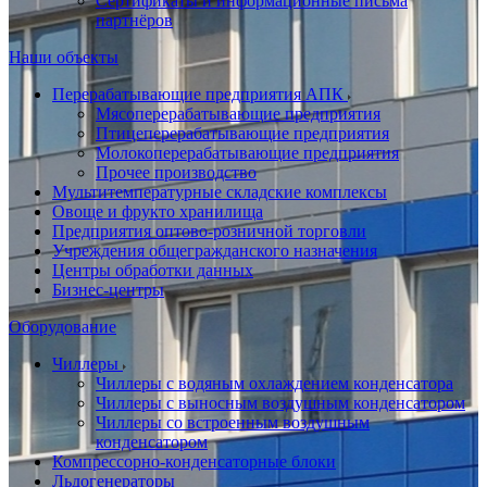
Сертификаты и информационные письма
партнёров
Наши объекты
Перерабатывающие предприятия АПК
Мясоперерабатывающие предприятия
Птицеперерабатывающие предприятия
Молокоперерабатывающие предприятия
Прочее производство
Мультитемпературные складские комплексы
Овоще и фрукто хранилища
Предприятия оптово-розничной торговли
Учреждения общегражданского назначения
Центры обработки данных
Бизнес-центры
Оборудование
Чиллеры
Чиллеры с водяным охлаждением конденсатора
Чиллеры с выносным воздушным конденсатором
Чиллеры со встроенным воздушным
конденсатором
Компрессорно-конденсаторные блоки
Льдогенераторы