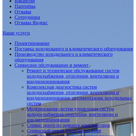
Вакансии
Партнёры
Отзывы
Сотрудники
Отзывы Яндекс
Наши услуги
Проектирование
Поставка холодильного и климатического оборудования
Производство холодильного и климатического
оборудования
Сервисное обслуживание и ремонт
Ремонт и техническое обслуживание систем
холодоснабжения, отопления, вентиляции и
кондиционирования
Комплексная диагностика систем
холодоснабжения, отопления, вентиляции и
кондиционирования, автоматизации холодильных
систем
Модернизация систем управления систем
холодоснабжения отопления, вентиляции и
кондиционирования
Сервис центр по ремонту компрессоров
Сервисный центр Bitzer Green Point