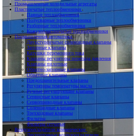
Промышленные холодильные агрегаты
Пластинчатые теплообменники
Паяные теплообменники
Полусварные теплообменники
Разборные теплообменники
Кожухопластинчатые теплообменники
Промышленная автоматика
Двухступенчатые соленоидные клапаны
Запорные клапаны
Катушки переменного тока
Клапаны регуляторы перепада давления
Клапаны пилотные
Обратно-запорные клапаны
Обратные клапаны
Предохранительные клапаны
Регуляторы температуры масла
Ручные регулирующие клапаны
Сервисные клапаны
Сервоприводные клапаны
Соленоидные клапаны
Трехходовые клапаны
Фильтры
Фильтры сетчатые
Воздухоохладители коммерческие
Двухпоточные воздухоохладители