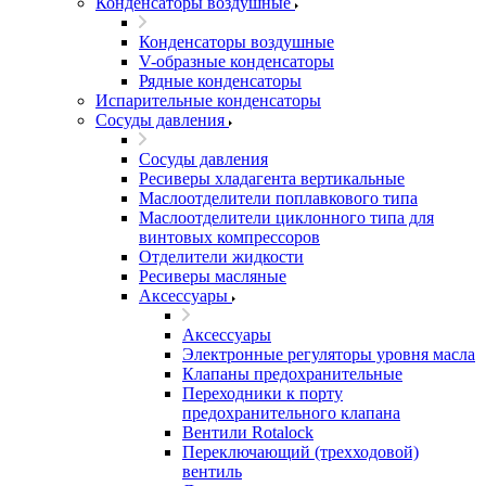
Конденсаторы воздушные
Конденсаторы воздушные
V-образные конденсаторы
Рядные конденсаторы
Испарительные конденсаторы
Сосуды давления
Сосуды давления
Ресиверы хладагента вертикальные
Маслоотделители поплавкового типа
Маслоотделители циклонного типа для
винтовых компрессоров
Отделители жидкости
Ресиверы масляные
Аксессуары
Аксессуары
Электронные регуляторы уровня масла
Клапаны предохранительные
Переходники к порту
предохранительного клапана
Вентили Rotalock
Переключающий (трехходовой)
вентиль