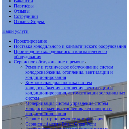
Вакансии
Партнёры
Отзывы
Сотрудники
Отзывы Яндекс
Наши услуги
Проектирование
Поставка холодильного и климатического оборудования
Производство холодильного и климатического
оборудования
Сервисное обслуживание и ремонт
Ремонт и техническое обслуживание систем
холодоснабжения, отопления, вентиляции и
кондиционирования
Комплексная диагностика систем
холодоснабжения, отопления, вентиляции и
кондиционирования, автоматизации холодильных
систем
Модернизация систем управления систем
холодоснабжения отопления, вентиляции и
кондиционирования
Сервис центр по ремонту компрессоров
Сервисный центр Bitzer Green Point