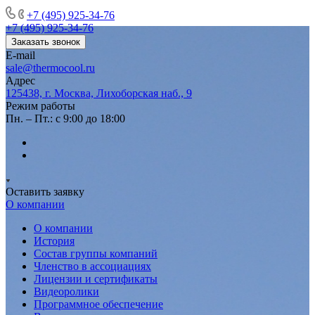
+7 (495) 925-34-76
+7 (495) 925-34-76
Заказать звонок
E-mail
sale@thermocool.ru
Адрес
125438, г. Москва, Лихоборская наб., 9
Режим работы
Пн. – Пт.: с 9:00 до 18:00
Оставить заявку
О компании
О компании
История
Состав группы компаний
Членство в ассоциациях
Лицензии и сертификаты
Видеоролики
Программное обеспечение