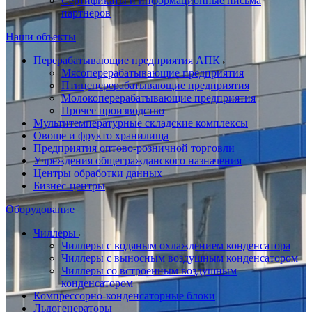
Сертификаты и информационные письма
партнёров
Наши объекты
Перерабатывающие предприятия АПК
Мясоперерабатывающие предприятия
Птицеперерабатывающие предприятия
Молокоперерабатывающие предприятия
Прочее производство
Мультитемпературные складские комплексы
Овоще и фрукто хранилища
Предприятия оптово-розничной торговли
Учреждения общегражданского назначения
Центры обработки данных
Бизнес-центры
Оборудование
Чиллеры
Чиллеры с водяным охлаждением конденсатора
Чиллеры с выносным воздушным конденсатором
Чиллеры со встроенным воздушным
конденсатором
Компрессорно-конденсаторные блоки
Льдогенераторы