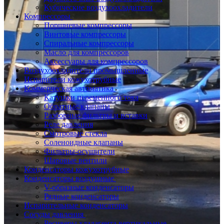
Кубические воздухоохладители
Компрессоры
Поршневые компрессоры
Винтовые компрессоры
Спиральные компрессоры
Масло для компрессоров
Аксессуары для компрессоров
Воздухоохладители промышленные
Испарители кожухотрубные
Коммерческая автоматика
Катушки переменного тока
Обратные клапаны
Разборные фильтры и вставки
Реле давления
Смотровые стекла
Соленоидные клапаны
Фильтры-осушители
Шаровые вентили
Конденсаторы кожухотрубные
Конденсаторы воздушные
V-образные конденсаторы
Рядные конденсаторы
Испарительные конденсаторы
Сосуды давления
Ресиверы хладагента вертикальные