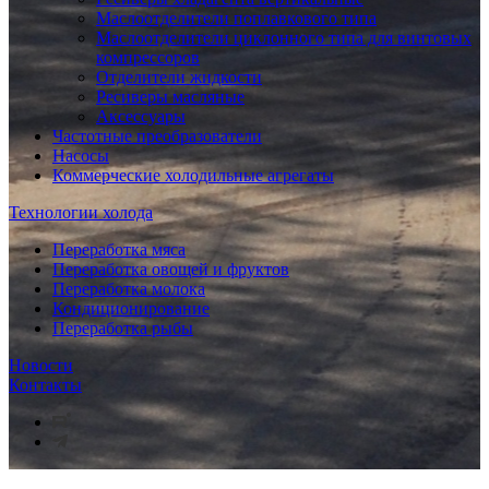
Маслоотделители поплавкового типа
Маслоотделители циклонного типа для винтовых
компрессоров
Отделители жидкости
Ресиверы масляные
Аксессуары
Частотные преобразователи
Насосы
Коммерческие холодильные агрегаты
Технологии холода
Переработка мяса
Переработка овощей и фруктов
Переработка молока
Кондиционирование
Переработка рыбы
Новости
Контакты