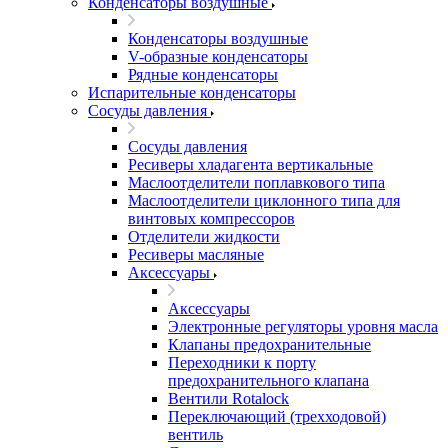
Конденсаторы воздушные
Конденсаторы воздушные
V-образные конденсаторы
Рядные конденсаторы
Испарительные конденсаторы
Сосуды давления
Сосуды давления
Ресиверы хладагента вертикальные
Маслоотделители поплавкового типа
Маслоотделители циклонного типа для
винтовых компрессоров
Отделители жидкости
Ресиверы масляные
Аксессуары
Аксессуары
Электронные регуляторы уровня масла
Клапаны предохранительные
Переходники к порту
предохранительного клапана
Вентили Rotalock
Переключающий (трехходовой)
вентиль