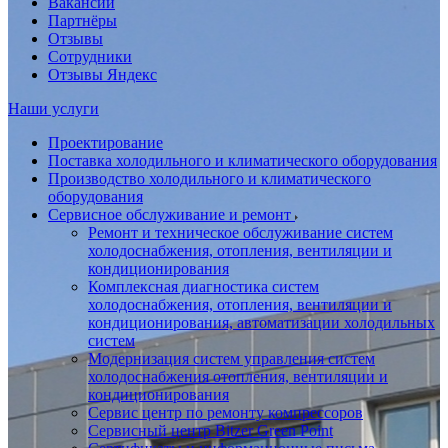
Вакансии
Партнёры
Отзывы
Сотрудники
Отзывы Яндекс
Наши услуги
Проектирование
Поставка холодильного и климатического оборудования
Производство холодильного и климатического
оборудования
Сервисное обслуживание и ремонт
Ремонт и техническое обслуживание систем
холодоснабжения, отопления, вентиляции и
кондиционирования
Комплексная диагностика систем
холодоснабжения, отопления, вентиляции и
кондиционирования, автоматизации холодильных
систем
Модернизация систем управления систем
холодоснабжения отопления, вентиляции и
кондиционирования
Сервис центр по ремонту компрессоров
Сервисный центр Bitzer Green Point