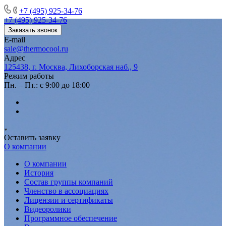
+7 (495) 925-34-76
+7 (495) 925-34-76
Заказать звонок
E-mail
sale@thermocool.ru
Адрес
125438, г. Москва, Лихоборская наб., 9
Режим работы
Пн. – Пт.: с 9:00 до 18:00
Оставить заявку
О компании
О компании
История
Состав группы компаний
Членство в ассоциациях
Лицензии и сертификаты
Видеоролики
Программное обеспечение