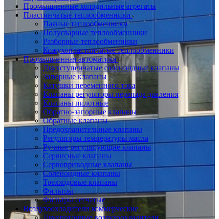
Промышленные холодильные агрегаты
Пластинчатые теплообменники
Паяные теплообменники
Полусварные теплообменники
Разборные теплообменники
Кожухопластинчатые теплообменники
Промышленная автоматика
Двухступенчатые соленоидные клапаны
Запорные клапаны
Катушки переменного тока
Клапаны регуляторы перепада давления
Клапаны пилотные
Обратно-запорные клапаны
Обратные клапаны
Предохранительные клапаны
Регуляторы температуры масла
Ручные регулирующие клапаны
Сервисные клапаны
Сервоприводные клапаны
Соленоидные клапаны
Трехходовые клапаны
Фильтры
Фильтры сетчатые
Воздухоохладители коммерческие
Двухпоточные воздухоохладители