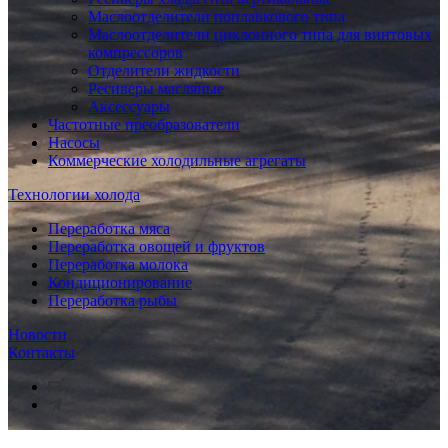
Маслоотделители поплавкового типа
Маслоотделители циклонного типа для винтовых
компрессоров
Отделители жидкости
Ресиверы масляные
Аксессуары
Частотные преобразователи
Насосы
Коммерческие холодильные агрегаты
Технологии холода
Переработка мяса
Переработка овощей и фруктов
Переработка молока
Кондиционирование
Переработка рыбы
Новости
Контакты