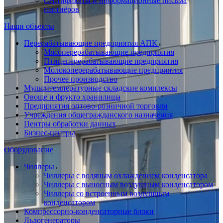
Сертификаты и информационные письма
партнёров
Наши объекты
Перерабатывающие предприятия АПК
Мясоперерабатывающие предприятия
Птицеперерабатывающие предприятия
Молокоперерабатывающие предприятия
Прочее производство
Мультитемпературные складские комплексы
Овоще и фрукто хранилища
Предприятия оптово-розничной торговли
Учреждения общегражданского назначения
Центры обработки данных
Бизнес-центры
Оборудование
Чиллеры
Чиллеры с водяным охлаждением конденсатора
Чиллеры с выносным воздушным конденсатором
Чиллеры со встроенным воздушным
конденсатором
Компрессорно-конденсаторные блоки
Льдогенераторы