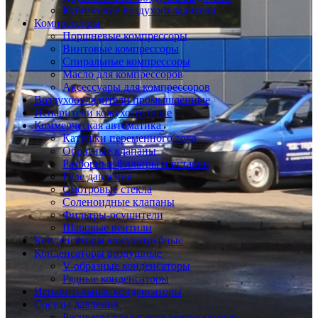
Кубические воздухоохладители
Компрессоры
Поршневые компрессоры
Винтовые компрессоры
Спиральные компрессоры
Масло для компрессоров
Аксессуары для компрессоров
Воздухоохладители промышленные
Испарители кожухотрубные
Коммерческая автоматика
Катушки переменного тока
Обратные клапаны
Разборные фильтры и вставки
Реле давления
Смотровые стекла
Соленоидные клапаны
Фильтры-осушители
Шаровые вентили
Конденсаторы кожухотрубные
Конденсаторы воздушные
V-образные конденсаторы
Рядные конденсаторы
Испарительные конденсаторы
Сосуды давления
Ресиверы хладагента вертикальные