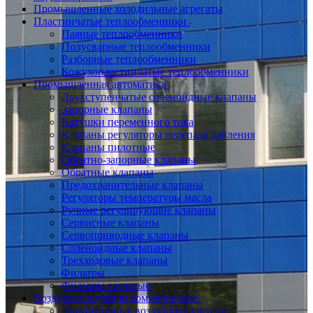
Промышленные холодильные агрегаты
Пластинчатые теплообменники
Паяные теплообменники
Полусварные теплообменники
Разборные теплообменники
Кожухопластинчатые теплообменники
Промышленная автоматика
Двухступенчатые соленоидные клапаны
Запорные клапаны
Катушки переменного тока
Клапаны регуляторы перепада давления
Клапаны пилотные
Обратно-запорные клапаны
Обратные клапаны
Предохранительные клапаны
Регуляторы температуры масла
Ручные регулирующие клапаны
Сервисные клапаны
Сервоприводные клапаны
Соленоидные клапаны
Трехходовые клапаны
Фильтры
Фильтры сетчатые
Воздухоохладители коммерческие
Двухпоточные воздухоохладители