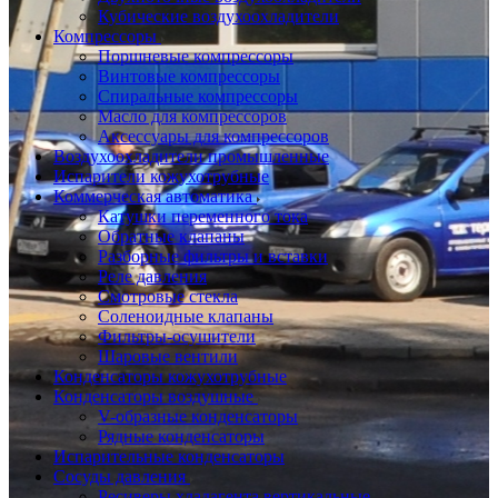
Кубические воздухоохладители
Компрессоры
Поршневые компрессоры
Винтовые компрессоры
Спиральные компрессоры
Масло для компрессоров
Аксессуары для компрессоров
Воздухоохладители промышленные
Испарители кожухотрубные
Коммерческая автоматика
Катушки переменного тока
Обратные клапаны
Разборные фильтры и вставки
Реле давления
Смотровые стекла
Соленоидные клапаны
Фильтры-осушители
Шаровые вентили
Конденсаторы кожухотрубные
Конденсаторы воздушные
V-образные конденсаторы
Рядные конденсаторы
Испарительные конденсаторы
Сосуды давления
Ресиверы хладагента вертикальные