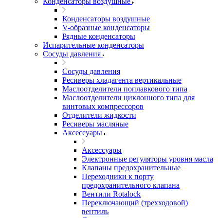
Конденсаторы воздушные
Конденсаторы воздушные
V-образные конденсаторы
Рядные конденсаторы
Испарительные конденсаторы
Сосуды давления
Сосуды давления
Ресиверы хладагента вертикальные
Маслоотделители поплавкового типа
Маслоотделители циклонного типа для
винтовых компрессоров
Отделители жидкости
Ресиверы масляные
Аксессуары
Аксессуары
Электронные регуляторы уровня масла
Клапаны предохранительные
Переходники к порту
предохранительного клапана
Вентили Rotalock
Переключающий (трехходовой)
вентиль