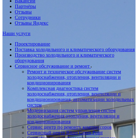
Вакансии
Партнёры
Отзывы
Сотрудники
Отзывы Яндекс
Наши услуги
Проектирование
Поставка холодильного и климатического оборудования
Производство холодильного и климатического
оборудования
Сервисное обслуживание и ремонт
Ремонт и техническое обслуживание систем
холодоснабжения, отопления, вентиляции и
кондиционирования
Комплексная диагностика систем
холодоснабжения, отопления, вентиляции и
кондиционирования, автоматизации холодильных
систем
Модернизация систем управления систем
холодоснабжения отопления, вентиляции и
кондиционирования
Сервис центр по ремонту компрессоров
Сервисный центр Bitzer Green Point