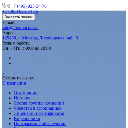
+7 (495) 925-34-76
+7 (495) 925-34-76
Заказать звонок
E-mail
sale@thermocool.ru
Адрес
125438, г. Москва, Лихоборская наб., 9
Режим работы
Пн. – Пт.: с 9:00 до 18:00
Оставить заявку
О компании
О компании
История
Состав группы компаний
Членство в ассоциациях
Лицензии и сертификаты
Видеоролики
Программное обеспечение