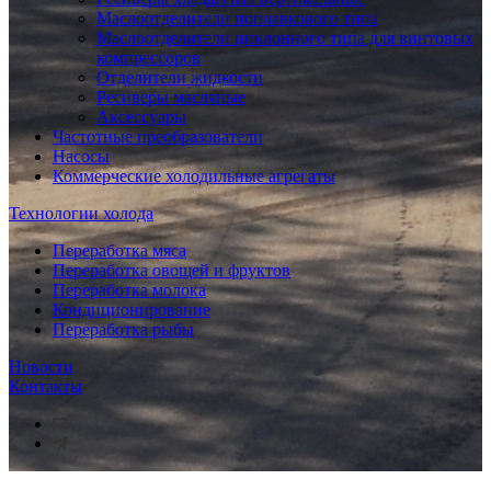
Маслоотделители поплавкового типа
Маслоотделители циклонного типа для винтовых
компрессоров
Отделители жидкости
Ресиверы масляные
Аксессуары
Частотные преобразователи
Насосы
Коммерческие холодильные агрегаты
Технологии холода
Переработка мяса
Переработка овощей и фруктов
Переработка молока
Кондиционирование
Переработка рыбы
Новости
Контакты