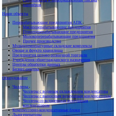
Сертификаты и информационные письма
партнёров
Наши объекты
Перерабатывающие предприятия АПК
Мясоперерабатывающие предприятия
Птицеперерабатывающие предприятия
Молокоперерабатывающие предприятия
Прочее производство
Мультитемпературные складские комплексы
Овоще и фрукто хранилища
Предприятия оптово-розничной торговли
Учреждения общегражданского назначения
Центры обработки данных
Бизнес-центры
Оборудование
Чиллеры
Чиллеры с водяным охлаждением конденсатора
Чиллеры с выносным воздушным конденсатором
Чиллеры со встроенным воздушным
конденсатором
Компрессорно-конденсаторные блоки
Льдогенераторы