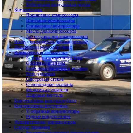
Кубические воздухоохладители
Компрессоры
Поршневые компрессоры
Винтовые компрессоры
Спиральные компрессоры
Масло для компрессоров
Аксессуары для компрессоров
Воздухоохладители промышленные
Испарители кожухотрубные
Коммерческая автоматика
Катушки переменного тока
Обратные клапаны
Разборные фильтры и вставки
Реле давления
Смотровые стекла
Соленоидные клапаны
Фильтры-осушители
Шаровые вентили
Конденсаторы кожухотрубные
Конденсаторы воздушные
V-образные конденсаторы
Рядные конденсаторы
Испарительные конденсаторы
Сосуды давления
Ресиверы хладагента вертикальные