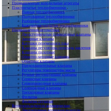
Промышленные холодильные агрегаты
Пластинчатые теплообменники
Паяные теплообменники
Полусварные теплообменники
Разборные теплообменники
Кожухопластинчатые теплообменники
Промышленная автоматика
Двухступенчатые соленоидные клапаны
Запорные клапаны
Катушки переменного тока
Клапаны регуляторы перепада давления
Клапаны пилотные
Обратно-запорные клапаны
Обратные клапаны
Предохранительные клапаны
Регуляторы температуры масла
Ручные регулирующие клапаны
Сервисные клапаны
Сервоприводные клапаны
Соленоидные клапаны
Трехходовые клапаны
Фильтры
Фильтры сетчатые
Воздухоохладители коммерческие
Двухпоточные воздухоохладители