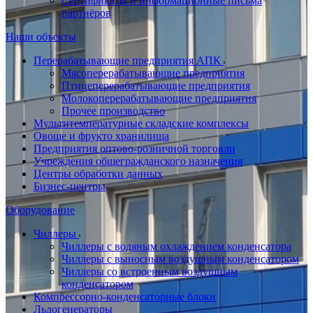
Сертификаты и информационные письма
партнёров
Наши объекты
Перерабатывающие предприятия АПК
Мясоперерабатывающие предприятия
Птицеперерабатывающие предприятия
Молокоперерабатывающие предприятия
Прочее производство
Мультитемпературные складские комплексы
Овоще и фрукто хранилища
Предприятия оптово-розничной торговли
Учреждения общегражданского назначения
Центры обработки данных
Бизнес-центры
Оборудование
Чиллеры
Чиллеры с водяным охлаждением конденсатора
Чиллеры с выносным воздушным конденсатором
Чиллеры со встроенным воздушным
конденсатором
Компрессорно-конденсаторные блоки
Льдогенераторы