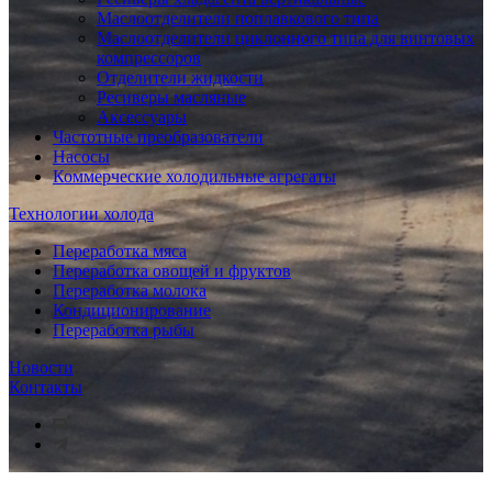
Маслоотделители поплавкового типа
Маслоотделители циклонного типа для винтовых
компрессоров
Отделители жидкости
Ресиверы масляные
Аксессуары
Частотные преобразователи
Насосы
Коммерческие холодильные агрегаты
Технологии холода
Переработка мяса
Переработка овощей и фруктов
Переработка молока
Кондиционирование
Переработка рыбы
Новости
Контакты