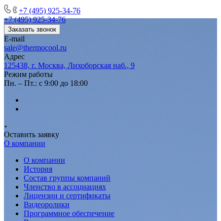
+7 (495) 925-34-76
+7 (495) 925-34-76
Заказать звонок
E-mail
sale@thermocool.ru
Адрес
125438, г. Москва, Лихоборская наб., 9
Режим работы
Пн. – Пт.: с 9:00 до 18:00
Оставить заявку
О компании
О компании
История
Состав группы компаний
Членство в ассоциациях
Лицензии и сертификаты
Видеоролики
Программное обеспечение