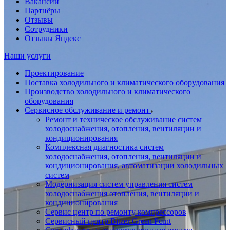
Вакансии
Партнёры
Отзывы
Сотрудники
Отзывы Яндекс
Наши услуги
Проектирование
Поставка холодильного и климатического оборудования
Производство холодильного и климатического
оборудования
Сервисное обслуживание и ремонт
Ремонт и техническое обслуживание систем
холодоснабжения, отопления, вентиляции и
кондиционирования
Комплексная диагностика систем
холодоснабжения, отопления, вентиляции и
кондиционирования, автоматизации холодильных
систем
Модернизация систем управления систем
холодоснабжения отопления, вентиляции и
кондиционирования
Сервис центр по ремонту компрессоров
Сервисный центр Bitzer Green Point