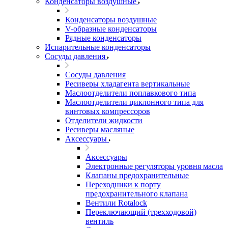
Конденсаторы воздушные
Конденсаторы воздушные
V-образные конденсаторы
Рядные конденсаторы
Испарительные конденсаторы
Сосуды давления
Сосуды давления
Ресиверы хладагента вертикальные
Маслоотделители поплавкового типа
Маслоотделители циклонного типа для
винтовых компрессоров
Отделители жидкости
Ресиверы масляные
Аксессуары
Аксессуары
Электронные регуляторы уровня масла
Клапаны предохранительные
Переходники к порту
предохранительного клапана
Вентили Rotalock
Переключающий (трехходовой)
вентиль