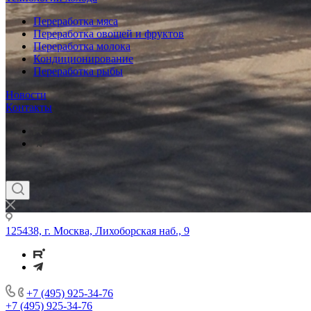
Переработка мяса
Переработка овощей и фруктов
Переработка молока
Кондиционирование
Переработка рыбы
Новости
Контакты
125438, г. Москва, Лихоборская наб., 9
+7 (495) 925-34-76
+7 (495) 925-34-76