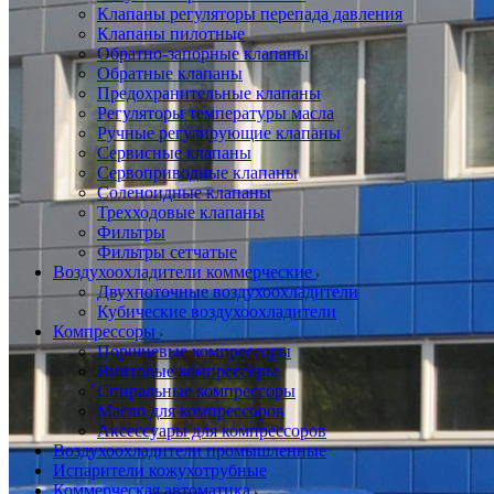
Клапаны регуляторы перепада давления
Клапаны пилотные
Обратно-запорные клапаны
Обратные клапаны
Предохранительные клапаны
Регуляторы температуры масла
Ручные регулирующие клапаны
Сервисные клапаны
Сервоприводные клапаны
Соленоидные клапаны
Трехходовые клапаны
Фильтры
Фильтры сетчатые
Воздухоохладители коммерческие
Двухпоточные воздухоохладители
Кубические воздухоохладители
Компрессоры
Поршневые компрессоры
Винтовые компрессоры
Спиральные компрессоры
Масло для компрессоров
Аксессуары для компрессоров
Воздухоохладители промышленные
Испарители кожухотрубные
Коммерческая автоматика