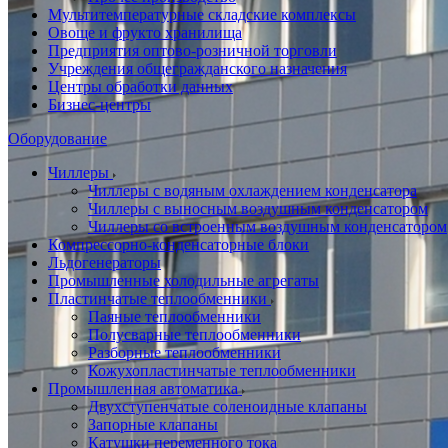
Мультитемпературные складские комплексы
Овоще и фрукто хранилища
Предприятия оптово-розничной торговли
Учреждения общегражданского назначения
Центры обработки данных
Бизнес-центры
Оборудование
Чиллеры
Чиллеры с водяным охлаждением конденсатора
Чиллеры с выносным воздушным конденсатором
Чиллеры со встроенным воздушным конденсатором
Компрессорно-конденсаторные блоки
Льдогенераторы
Промышленные холодильные агрегаты
Пластинчатые теплообменники
Паяные теплообменники
Полусварные теплообменники
Разборные теплообменники
Кожухопластинчатые теплообменники
Промышленная автоматика
Двухступенчатые соленоидные клапаны
Запорные клапаны
Катушки переменного тока