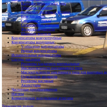
Катушки переменного тока
Обратные клапаны
Разборные фильтры и вставки
Реле давления
Смотровые стекла
Соленоидные клапаны
Фильтры-осушители
Шаровые вентили
Конденсаторы кожухотрубные
Конденсаторы воздушные
V-образные конденсаторы
Рядные конденсаторы
Испарительные конденсаторы
Сосуды давления
Ресиверы хладагента вертикальные
Маслоотделители поплавкового типа
Маслоотделители циклонного типа для винтовых к
Отделители жидкости
Ресиверы масляные
Аксессуары
Частотные преобразователи
Насосы
Коммерческие холодильные агрегаты
Технологии холода