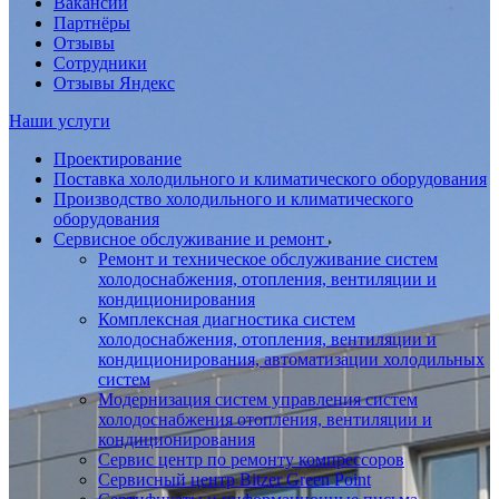
Вакансии
Партнёры
Отзывы
Сотрудники
Отзывы Яндекс
Наши услуги
Проектирование
Поставка холодильного и климатического оборудования
Производство холодильного и климатического
оборудования
Сервисное обслуживание и ремонт
Ремонт и техническое обслуживание систем
холодоснабжения, отопления, вентиляции и
кондиционирования
Комплексная диагностика систем
холодоснабжения, отопления, вентиляции и
кондиционирования, автоматизации холодильных
систем
Модернизация систем управления систем
холодоснабжения отопления, вентиляции и
кондиционирования
Сервис центр по ремонту компрессоров
Сервисный центр Bitzer Green Point