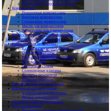
Кубические воздухоохладители
Компрессоры
Поршневые компрессоры
Винтовые компрессоры
Спиральные компрессоры
Масло для компрессоров
Аксессуары для компрессоров
Воздухоохладители промышленные
Испарители кожухотрубные
Коммерческая автоматика
Катушки переменного тока
Обратные клапаны
Разборные фильтры и вставки
Реле давления
Смотровые стекла
Соленоидные клапаны
Фильтры-осушители
Шаровые вентили
Конденсаторы кожухотрубные
Конденсаторы воздушные
V-образные конденсаторы
Рядные конденсаторы
Испарительные конденсаторы
Сосуды давления
Ресиверы хладагента вертикальные