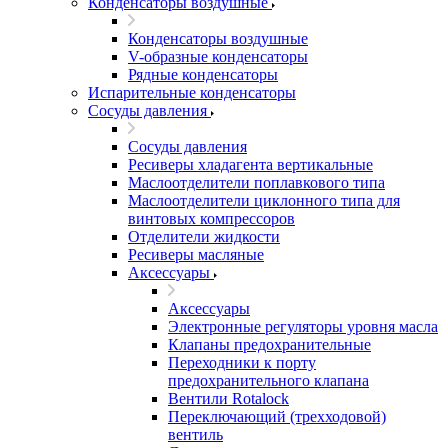
Конденсаторы воздушные
Конденсаторы воздушные
V-образные конденсаторы
Рядные конденсаторы
Испарительные конденсаторы
Сосуды давления
Сосуды давления
Ресиверы хладагента вертикальные
Маслоотделители поплавкового типа
Маслоотделители циклонного типа для
винтовых компрессоров
Отделители жидкости
Ресиверы масляные
Аксессуары
Аксессуары
Электронные регуляторы уровня масла
Клапаны предохранительные
Переходники к порту
предохранительного клапана
Вентили Rotalock
Переключающий (трехходовой)
вентиль