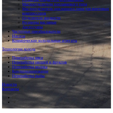
Маслоотделители поплавкового типа
Маслоотделители циклонного типа для винтовых
компрессоров
Отделители жидкости
Ресиверы масляные
Аксессуары
Частотные преобразователи
Насосы
Коммерческие холодильные агрегаты
Технологии холода
Переработка мяса
Переработка овощей и фруктов
Переработка молока
Кондиционирование
Переработка рыбы
Новости
Контакты