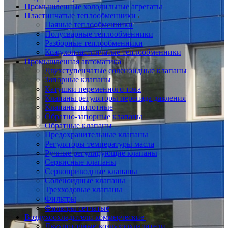
Промышленные холодильные агрегаты
Пластинчатые теплообменники
Паяные теплообменники
Полусварные теплообменники
Разборные теплообменники
Кожухопластинчатые теплообменники
Промышленная автоматика
Двухступенчатые соленоидные клапаны
Запорные клапаны
Катушки переменного тока
Клапаны регуляторы перепада давления
Клапаны пилотные
Обратно-запорные клапаны
Обратные клапаны
Предохранительные клапаны
Регуляторы температуры масла
Ручные регулирующие клапаны
Сервисные клапаны
Сервоприводные клапаны
Соленоидные клапаны
Трехходовые клапаны
Фильтры
Фильтры сетчатые
Воздухоохладители коммерческие
Двухпоточные воздухоохладители