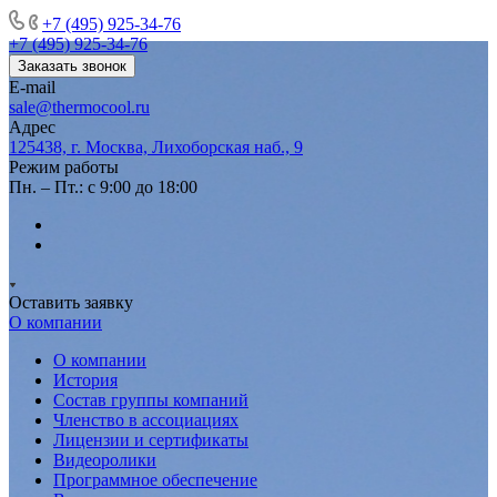
+7 (495) 925-34-76
+7 (495) 925-34-76
Заказать звонок
E-mail
sale@thermocool.ru
Адрес
125438, г. Москва, Лихоборская наб., 9
Режим работы
Пн. – Пт.: с 9:00 до 18:00
Оставить заявку
О компании
О компании
История
Состав группы компаний
Членство в ассоциациях
Лицензии и сертификаты
Видеоролики
Программное обеспечение