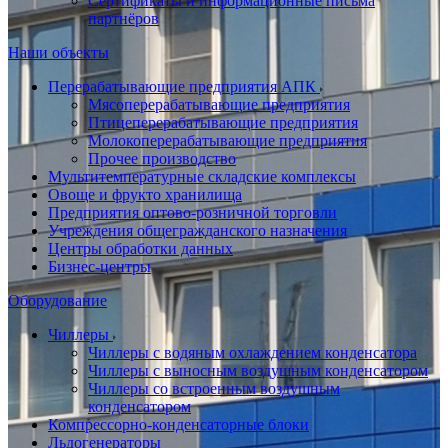
Сертификаты и информационные письма
партнёров
Наши объекты
Перерабатывающие предприятия АПК
Мясоперерабатывающие предприятия
Птицеперерабатывающие предприятия
Молокоперерабатывающие предприятия
Прочее производство
Мультитемпературные складские комплексы
Овоще и фрукто хранилища
Предприятия оптово-розничной торговли
Учреждения общегражданского назначения
Центры обработки данных
Бизнес-центры
Оборудование
Чиллеры
Чиллеры с водяным охлаждением конденсатора
Чиллеры с выносным воздушным конденсатором
Чиллеры со встроенным воздушным
конденсатором
Компрессорно-конденсаторные блоки
Льдогенераторы