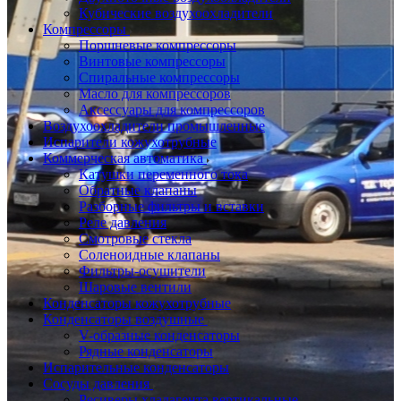
Кубические воздухоохладители
Компрессоры
Поршневые компрессоры
Винтовые компрессоры
Спиральные компрессоры
Масло для компрессоров
Аксессуары для компрессоров
Воздухоохладители промышленные
Испарители кожухотрубные
Коммерческая автоматика
Катушки переменного тока
Обратные клапаны
Разборные фильтры и вставки
Реле давления
Смотровые стекла
Соленоидные клапаны
Фильтры-осушители
Шаровые вентили
Конденсаторы кожухотрубные
Конденсаторы воздушные
V-образные конденсаторы
Рядные конденсаторы
Испарительные конденсаторы
Сосуды давления
Ресиверы хладагента вертикальные