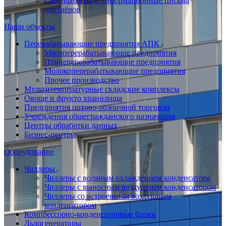
Сертификаты и информационные письма
партнёров
Наши объекты
Перерабатывающие предприятия АПК
Мясоперерабатывающие предприятия
Птицеперерабатывающие предприятия
Молокоперерабатывающие предприятия
Прочее производство
Мультитемпературные складские комплексы
Овоще и фрукто хранилища
Предприятия оптово-розничной торговли
Учреждения общегражданского назначения
Центры обработки данных
Бизнес-центры
Оборудование
Чиллеры
Чиллеры с водяным охлаждением конденсатора
Чиллеры с выносным воздушным конденсатором
Чиллеры со встроенным воздушным
конденсатором
Компрессорно-конденсаторные блоки
Льдогенераторы