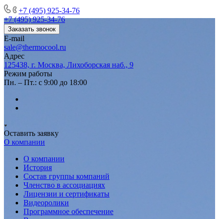
+7 (495) 925-34-76
+7 (495) 925-34-76
Заказать звонок
E-mail
sale@thermocool.ru
Адрес
125438, г. Москва, Лихоборская наб., 9
Режим работы
Пн. – Пт.: с 9:00 до 18:00
Оставить заявку
О компании
О компании
История
Состав группы компаний
Членство в ассоциациях
Лицензии и сертификаты
Видеоролики
Программное обеспечение