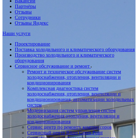
Вакансии
Партнёры
Отзывы
Сотрудники
Отзывы Яндекс
Наши услуги
Проектирование
Поставка холодильного и климатического оборудования
Производство холодильного и климатического
оборудования
Сервисное обслуживание и ремонт
Ремонт и техническое обслуживание систем
холодоснабжения, отопления, вентиляции и
кондиционирования
Комплексная диагностика систем
холодоснабжения, отопления, вентиляции и
кондиционирования, автоматизации холодильных
систем
Модернизация систем управления систем
холодоснабжения отопления, вентиляции и
кондиционирования
Сервис центр по ремонту компрессоров
Сервисный центр Bitzer Green Point