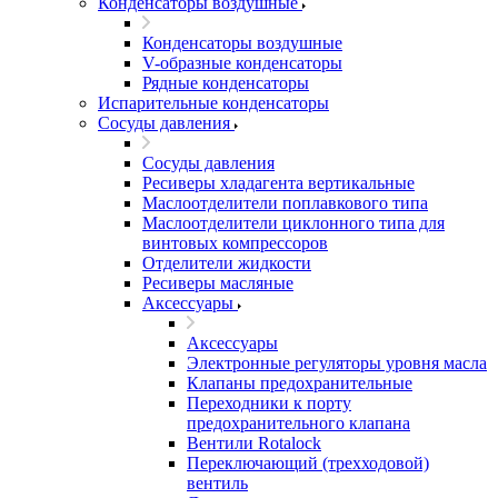
Конденсаторы воздушные
Конденсаторы воздушные
V-образные конденсаторы
Рядные конденсаторы
Испарительные конденсаторы
Сосуды давления
Сосуды давления
Ресиверы хладагента вертикальные
Маслоотделители поплавкового типа
Маслоотделители циклонного типа для
винтовых компрессоров
Отделители жидкости
Ресиверы масляные
Аксессуары
Аксессуары
Электронные регуляторы уровня масла
Клапаны предохранительные
Переходники к порту
предохранительного клапана
Вентили Rotalock
Переключающий (трехходовой)
вентиль