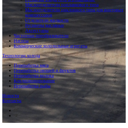
Маслоотделители поплавкового типа
Маслоотделители циклонного типа для винтовых
компрессоров
Отделители жидкости
Ресиверы масляные
Аксессуары
Частотные преобразователи
Насосы
Коммерческие холодильные агрегаты
Технологии холода
Переработка мяса
Переработка овощей и фруктов
Переработка молока
Кондиционирование
Переработка рыбы
Новости
Контакты