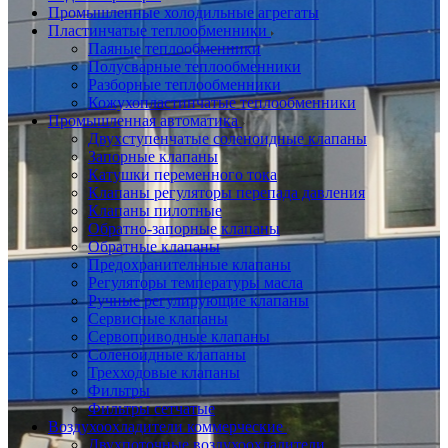
Промышленные холодильные агрегаты
Пластинчатые теплообменники
Паяные теплообменники
Полусварные теплообменники
Разборные теплообменники
Кожухопластинчатые теплообменники
Промышленная автоматика
Двухступенчатые соленоидные клапаны
Запорные клапаны
Катушки переменного тока
Клапаны регуляторы перепада давления
Клапаны пилотные
Обратно-запорные клапаны
Обратные клапаны
Предохранительные клапаны
Регуляторы температуры масла
Ручные регулирующие клапаны
Сервисные клапаны
Сервоприводные клапаны
Соленоидные клапаны
Трехходовые клапаны
Фильтры
Фильтры сетчатые
Воздухоохладители коммерческие
Двухпоточные воздухоохладители