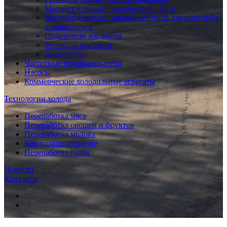
Маслоотделители поплавкового типа
Маслоотделители циклонного типа для винтовых
компрессоров
Отделители жидкости
Ресиверы масляные
Аксессуары
Частотные преобразователи
Насосы
Коммерческие холодильные агрегаты
Технологии холода
Переработка мяса
Переработка овощей и фруктов
Переработка молока
Кондиционирование
Переработка рыбы
Новости
Контакты