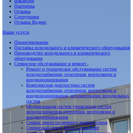
Вакансии
Партнёры
Отзывы
Сотрудники
Отзывы Яндекс
Наши услуги
Проектирование
Поставка холодильного и климатического оборудования
Производство холодильного и климатического
оборудования
Сервисное обслуживание и ремонт
Ремонт и техническое обслуживание систем
холодоснабжения, отопления, вентиляции и
кондиционирования
Комплексная диагностика систем
холодоснабжения, отопления, вентиляции и
кондиционирования, автоматизации холодильных
систем
Модернизация систем управления систем
холодоснабжения отопления, вентиляции и
кондиционирования
Сервис центр по ремонту компрессоров
Сервисный центр Bitzer Green Point