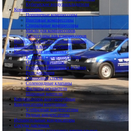
Кубические воздухоохладители
Компрессоры
Поршневые компрессоры
Винтовые компрессоры
Спиральные компрессоры
Масло для компрессоров
Аксессуары для компрессоров
Воздухоохладители промышленные
Испарители кожухотрубные
Коммерческая автоматика
Катушки переменного тока
Обратные клапаны
Разборные фильтры и вставки
Реле давления
Смотровые стекла
Соленоидные клапаны
Фильтры-осушители
Шаровые вентили
Конденсаторы кожухотрубные
Конденсаторы воздушные
V-образные конденсаторы
Рядные конденсаторы
Испарительные конденсаторы
Сосуды давления
Ресиверы хладагента вертикальные