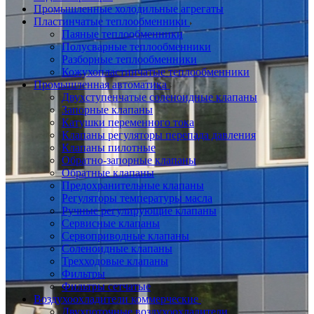
Промышленные холодильные агрегаты
Пластинчатые теплообменники
Паяные теплообменники
Полусварные теплообменники
Разборные теплообменники
Кожухопластинчатые теплообменники
Промышленная автоматика
Двухступенчатые соленоидные клапаны
Запорные клапаны
Катушки переменного тока
Клапаны регуляторы перепада давления
Клапаны пилотные
Обратно-запорные клапаны
Обратные клапаны
Предохранительные клапаны
Регуляторы температуры масла
Ручные регулирующие клапаны
Сервисные клапаны
Сервоприводные клапаны
Соленоидные клапаны
Трехходовые клапаны
Фильтры
Фильтры сетчатые
Воздухоохладители коммерческие
Двухпоточные воздухоохладители