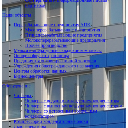
Сертификаты и информационные письма
партнёров
Наши объекты
Перерабатывающие предприятия АПК
Мясоперерабатывающие предприятия
Птицеперерабатывающие предприятия
Молокоперерабатывающие предприятия
Прочее производство
Мультитемпературные складские комплексы
Овоще и фрукто хранилища
Предприятия оптово-розничной торговли
Учреждения общегражданского назначения
Центры обработки данных
Бизнес-центры
Оборудование
Чиллеры
Чиллеры с водяным охлаждением конденсатора
Чиллеры с выносным воздушным конденсатором
Чиллеры со встроенным воздушным
конденсатором
Компрессорно-конденсаторные блоки
Льдогенераторы