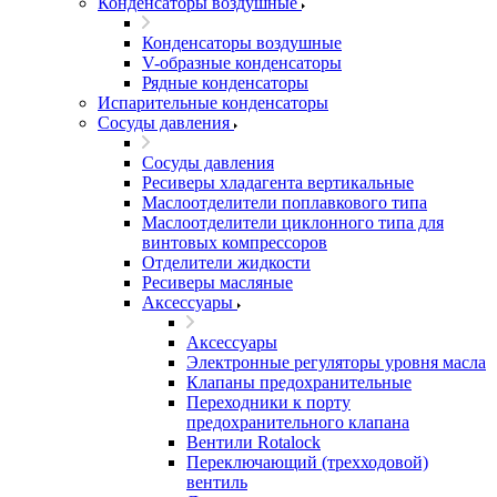
Конденсаторы воздушные
Конденсаторы воздушные
V-образные конденсаторы
Рядные конденсаторы
Испарительные конденсаторы
Сосуды давления
Сосуды давления
Ресиверы хладагента вертикальные
Маслоотделители поплавкового типа
Маслоотделители циклонного типа для
винтовых компрессоров
Отделители жидкости
Ресиверы масляные
Аксессуары
Аксессуары
Электронные регуляторы уровня масла
Клапаны предохранительные
Переходники к порту
предохранительного клапана
Вентили Rotalock
Переключающий (трехходовой)
вентиль