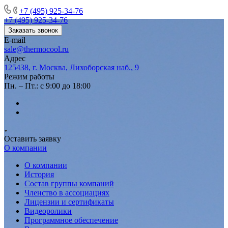
+7 (495) 925-34-76
+7 (495) 925-34-76
Заказать звонок
E-mail
sale@thermocool.ru
Адрес
125438, г. Москва, Лихоборская наб., 9
Режим работы
Пн. – Пт.: с 9:00 до 18:00
Оставить заявку
О компании
О компании
История
Состав группы компаний
Членство в ассоциациях
Лицензии и сертификаты
Видеоролики
Программное обеспечение