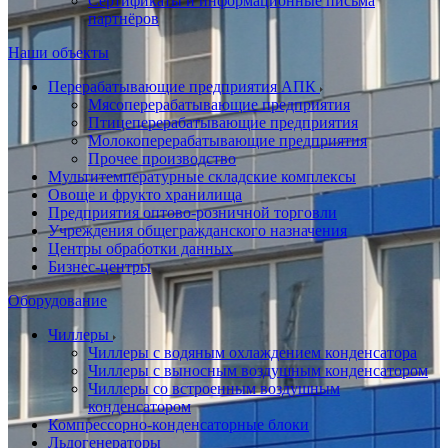
Сертификаты и информационные письма
партнёров
Наши объекты
Перерабатывающие предприятия АПК
Мясоперерабатывающие предприятия
Птицеперерабатывающие предприятия
Молокоперерабатывающие предприятия
Прочее производство
Мультитемпературные складские комплексы
Овоще и фрукто хранилища
Предприятия оптово-розничной торговли
Учреждения общегражданского назначения
Центры обработки данных
Бизнес-центры
Оборудование
Чиллеры
Чиллеры с водяным охлаждением конденсатора
Чиллеры с выносным воздушным конденсатором
Чиллеры со встроенным воздушным
конденсатором
Компрессорно-конденсаторные блоки
Льдогенераторы