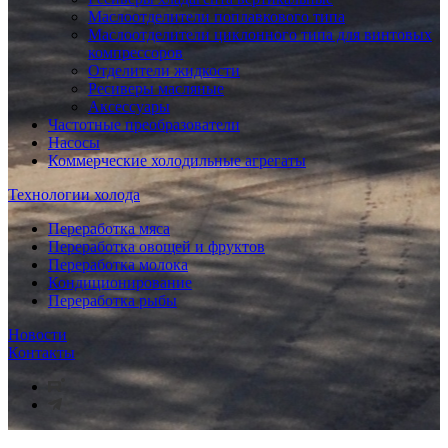
Маслоотделители поплавкового типа
Маслоотделители циклонного типа для винтовых
компрессоров
Отделители жидкости
Ресиверы масляные
Аксессуары
Частотные преобразователи
Насосы
Коммерческие холодильные агрегаты
Технологии холода
Переработка мяса
Переработка овощей и фруктов
Переработка молока
Кондиционирование
Переработка рыбы
Новости
Контакты