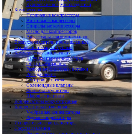
Кубические воздухоохладители
Компрессоры
Поршневые компрессоры
Винтовые компрессоры
Спиральные компрессоры
Масло для компрессоров
Аксессуары для компрессоров
Воздухоохладители промышленные
Испарители кожухотрубные
Коммерческая автоматика
Катушки переменного тока
Обратные клапаны
Разборные фильтры и вставки
Реле давления
Смотровые стекла
Соленоидные клапаны
Фильтры-осушители
Шаровые вентили
Конденсаторы кожухотрубные
Конденсаторы воздушные
V-образные конденсаторы
Рядные конденсаторы
Испарительные конденсаторы
Сосуды давления
Ресиверы хладагента вертикальные