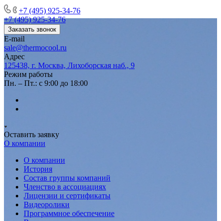
+7 (495) 925-34-76
+7 (495) 925-34-76
Заказать звонок
E-mail
sale@thermocool.ru
Адрес
125438, г. Москва, Лихоборская наб., 9
Режим работы
Пн. – Пт.: с 9:00 до 18:00
Оставить заявку
О компании
О компании
История
Состав группы компаний
Членство в ассоциациях
Лицензии и сертификаты
Видеоролики
Программное обеспечение