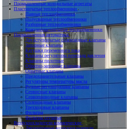
Промышленные холодильные агрегаты
Пластинчатые теплообменники
Паяные теплообменники
Полусварные теплообменники
Разборные теплообменники
Кожухопластинчатые теплообменники
Промышленная автоматика
Двухступенчатые соленоидные клапаны
Запорные клапаны
Катушки переменного тока
Клапаны регуляторы перепада давления
Клапаны пилотные
Обратно-запорные клапаны
Обратные клапаны
Предохранительные клапаны
Регуляторы температуры масла
Ручные регулирующие клапаны
Сервисные клапаны
Сервоприводные клапаны
Соленоидные клапаны
Трехходовые клапаны
Фильтры
Фильтры сетчатые
Воздухоохладители коммерческие
Двухпоточные воздухоохладители