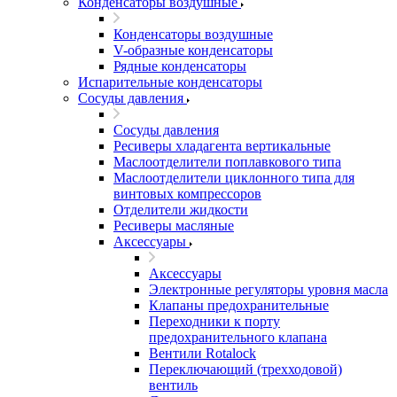
Конденсаторы воздушные
Конденсаторы воздушные
V-образные конденсаторы
Рядные конденсаторы
Испарительные конденсаторы
Сосуды давления
Сосуды давления
Ресиверы хладагента вертикальные
Маслоотделители поплавкового типа
Маслоотделители циклонного типа для
винтовых компрессоров
Отделители жидкости
Ресиверы масляные
Аксессуары
Аксессуары
Электронные регуляторы уровня масла
Клапаны предохранительные
Переходники к порту
предохранительного клапана
Вентили Rotalock
Переключающий (трехходовой)
вентиль