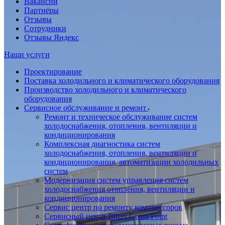
Вакансии
Партнёры
Отзывы
Сотрудники
Отзывы Яндекс
Наши услуги
Проектирование
Поставка холодильного и климатического оборудования
Производство холодильного и климатического
оборудования
Сервисное обслуживание и ремонт
Ремонт и техническое обслуживание систем
холодоснабжения, отопления, вентиляции и
кондиционирования
Комплексная диагностика систем
холодоснабжения, отопления, вентиляции и
кондиционирования, автоматизации холодильных
систем
Модернизация систем управления систем
холодоснабжения отопления, вентиляции и
кондиционирования
Сервис центр по ремонту компрессоров
Сервисный центр Bitzer Green Point