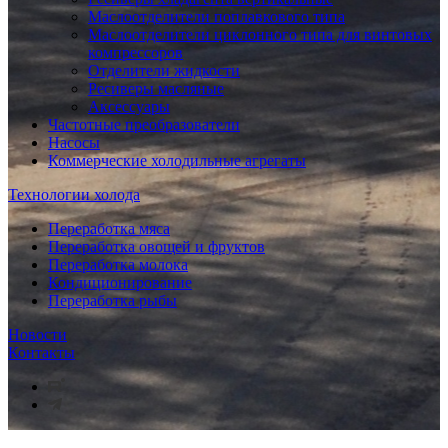
Маслоотделители поплавкового типа
Маслоотделители циклонного типа для винтовых
компрессоров
Отделители жидкости
Ресиверы масляные
Аксессуары
Частотные преобразователи
Насосы
Коммерческие холодильные агрегаты
Технологии холода
Переработка мяса
Переработка овощей и фруктов
Переработка молока
Кондиционирование
Переработка рыбы
Новости
Контакты