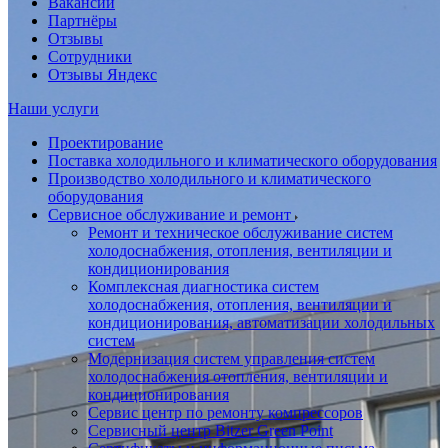
Вакансии
Партнёры
Отзывы
Сотрудники
Отзывы Яндекс
Наши услуги
Проектирование
Поставка холодильного и климатического оборудования
Производство холодильного и климатического
оборудования
Сервисное обслуживание и ремонт
Ремонт и техническое обслуживание систем
холодоснабжения, отопления, вентиляции и
кондиционирования
Комплексная диагностика систем
холодоснабжения, отопления, вентиляции и
кондиционирования, автоматизации холодильных
систем
Модернизация систем управления систем
холодоснабжения отопления, вентиляции и
кондиционирования
Сервис центр по ремонту компрессоров
Сервисный центр Bitzer Green Point