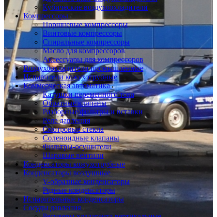
Кубические воздухоохладители
Компрессоры
Поршневые компрессоры
Винтовые компрессоры
Спиральные компрессоры
Масло для компрессоров
Аксессуары для компрессоров
Воздухоохладители промышленные
Испарители кожухотрубные
Коммерческая автоматика
Катушки переменного тока
Обратные клапаны
Разборные фильтры и вставки
Реле давления
Смотровые стекла
Соленоидные клапаны
Фильтры-осушители
Шаровые вентили
Конденсаторы кожухотрубные
Конденсаторы воздушные
V-образные конденсаторы
Рядные конденсаторы
Испарительные конденсаторы
Сосуды давления
Ресиверы хладагента вертикальные