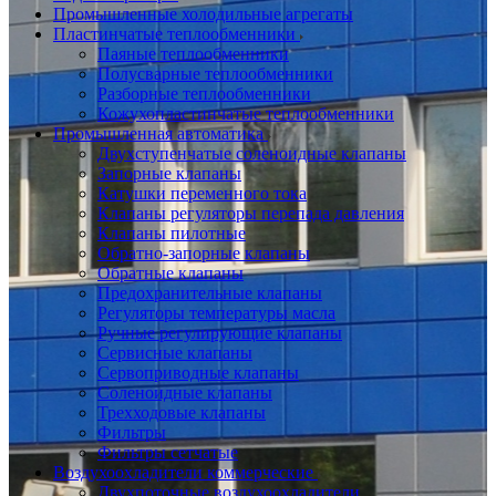
Промышленные холодильные агрегаты
Пластинчатые теплообменники
Паяные теплообменники
Полусварные теплообменники
Разборные теплообменники
Кожухопластинчатые теплообменники
Промышленная автоматика
Двухступенчатые соленоидные клапаны
Запорные клапаны
Катушки переменного тока
Клапаны регуляторы перепада давления
Клапаны пилотные
Обратно-запорные клапаны
Обратные клапаны
Предохранительные клапаны
Регуляторы температуры масла
Ручные регулирующие клапаны
Сервисные клапаны
Сервоприводные клапаны
Соленоидные клапаны
Трехходовые клапаны
Фильтры
Фильтры сетчатые
Воздухоохладители коммерческие
Двухпоточные воздухоохладители