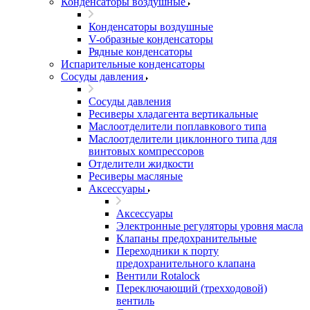
Конденсаторы воздушные
Конденсаторы воздушные
V-образные конденсаторы
Рядные конденсаторы
Испарительные конденсаторы
Сосуды давления
Сосуды давления
Ресиверы хладагента вертикальные
Маслоотделители поплавкового типа
Маслоотделители циклонного типа для
винтовых компрессоров
Отделители жидкости
Ресиверы масляные
Аксессуары
Аксессуары
Электронные регуляторы уровня масла
Клапаны предохранительные
Переходники к порту
предохранительного клапана
Вентили Rotalock
Переключающий (трехходовой)
вентиль