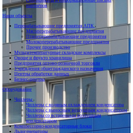
Сертификаты и информационные письма
партнёров
Наши объекты
Перерабатывающие предприятия АПК
Мясоперерабатывающие предприятия
Птицеперерабатывающие предприятия
Молокоперерабатывающие предприятия
Прочее производство
Мультитемпературные складские комплексы
Овоще и фрукто хранилища
Предприятия оптово-розничной торговли
Учреждения общегражданского назначения
Центры обработки данных
Бизнес-центры
Оборудование
Чиллеры
Чиллеры с водяным охлаждением конденсатора
Чиллеры с выносным воздушным конденсатором
Чиллеры со встроенным воздушным
конденсатором
Компрессорно-конденсаторные блоки
Льдогенераторы