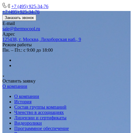
+7 (495) 925-34-76
+7 (495) 925-34-76
Заказать звонок
E-mail
sale@thermocool.ru
Адрес
125438, г. Москва, Лихоборская наб., 9
Режим работы
Пн. – Пт.: с 9:00 до 18:00
Оставить заявку
О компании
О компании
История
Состав группы компаний
Членство в ассоциациях
Лицензии и сертификаты
Видеоролики
Программное обеспечение