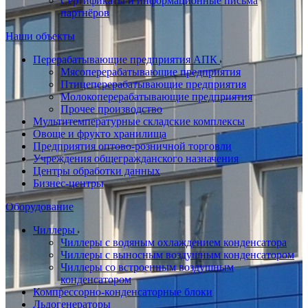
Сертификаты и информационные письма
партнёров
Наши объекты
Перерабатывающие предприятия АПК
Мясоперерабатывающие предприятия
Птицеперерабатывающие предприятия
Молокоперерабатывающие предприятия
Прочее производство
Мультитемпературные складские комплексы
Овоще и фрукто хранилища
Предприятия оптово-розничной торговли
Учреждения общегражданского назначения
Центры обработки данных
Бизнес-центры
Оборудование
Чиллеры
Чиллеры с водяным охлаждением конденсатора
Чиллеры с выносным воздушным конденсатором
Чиллеры со встроенным воздушным
конденсатором
Компрессорно-конденсаторные блоки
Льдогенераторы