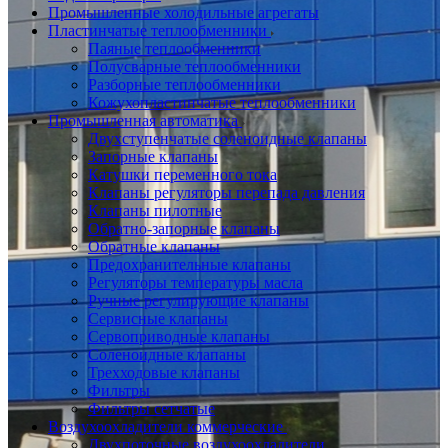
Промышленные холодильные агрегаты
Пластинчатые теплообменники
Паяные теплообменники
Полусварные теплообменники
Разборные теплообменники
Кожухопластинчатые теплообменники
Промышленная автоматика
Двухступенчатые соленоидные клапаны
Запорные клапаны
Катушки переменного тока
Клапаны регуляторы перепада давления
Клапаны пилотные
Обратно-запорные клапаны
Обратные клапаны
Предохранительные клапаны
Регуляторы температуры масла
Ручные регулирующие клапаны
Сервисные клапаны
Сервоприводные клапаны
Соленоидные клапаны
Трехходовые клапаны
Фильтры
Фильтры сетчатые
Воздухоохладители коммерческие
Двухпоточные воздухоохладители