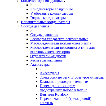
Конденсаторы воздушные
Конденсаторы воздушные
V-образные конденсаторы
Рядные конденсаторы
Испарительные конденсаторы
Сосуды давления
Сосуды давления
Ресиверы хладагента вертикальные
Маслоотделители поплавкового типа
Маслоотделители циклонного типа для
винтовых компрессоров
Отделители жидкости
Ресиверы масляные
Аксессуары
Аксессуары
Электронные регуляторы уровня масла
Клапаны предохранительные
Переходники к порту
предохранительного клапана
Вентили Rotalock
Переключающий (трехходовой)
вентиль