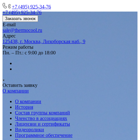
+7 (495) 925-34-76
+7 (495) 925-34-76
Заказать звонок
E-mail
sale@thermocool.ru
Адрес
125438, г. Москва, Лихоборская наб., 9
Режим работы
Пн. – Пт.: с 9:00 до 18:00
Оставить заявку
О компании
О компании
История
Состав группы компаний
Членство в ассоциациях
Лицензии и сертификаты
Видеоролики
Программное обеспечение