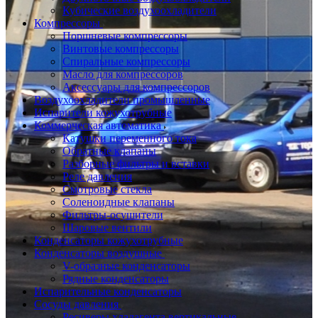
Кубические воздухоохладители
Компрессоры
Поршневые компрессоры
Винтовые компрессоры
Спиральные компрессоры
Масло для компрессоров
Аксессуары для компрессоров
Воздухоохладители промышленные
Испарители кожухотрубные
Коммерческая автоматика
Катушки переменного тока
Обратные клапаны
Разборные фильтры и вставки
Реле давления
Смотровые стекла
Соленоидные клапаны
Фильтры-осушители
Шаровые вентили
Конденсаторы кожухотрубные
Конденсаторы воздушные
V-образные конденсаторы
Рядные конденсаторы
Испарительные конденсаторы
Сосуды давления
Ресиверы хладагента вертикальные