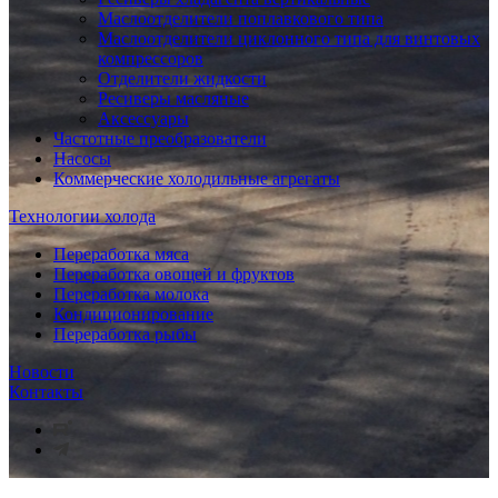
Маслоотделители поплавкового типа
Маслоотделители циклонного типа для винтовых
компрессоров
Отделители жидкости
Ресиверы масляные
Аксессуары
Частотные преобразователи
Насосы
Коммерческие холодильные агрегаты
Технологии холода
Переработка мяса
Переработка овощей и фруктов
Переработка молока
Кондиционирование
Переработка рыбы
Новости
Контакты