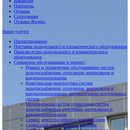
Вакансии
Партнёры
Отзывы
Сотрудники
Отзывы Яндекс
Наши услуги
Проектирование
Поставка холодильного и климатического оборудования
Производство холодильного и климатического
оборудования
Сервисное обслуживание и ремонт
Ремонт и техническое обслуживание систем
холодоснабжения, отопления, вентиляции и
кондиционирования
Комплексная диагностика систем
холодоснабжения, отопления, вентиляции и
кондиционирования, автоматизации холодильных
систем
Модернизация систем управления систем
холодоснабжения отопления, вентиляции и
кондиционирования
Сервис центр по ремонту компрессоров
Сервисный центр Bitzer Green Point