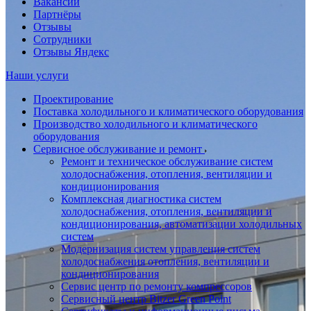
Вакансии
Партнёры
Отзывы
Сотрудники
Отзывы Яндекс
Наши услуги
Проектирование
Поставка холодильного и климатического оборудования
Производство холодильного и климатического
оборудования
Сервисное обслуживание и ремонт
Ремонт и техническое обслуживание систем
холодоснабжения, отопления, вентиляции и
кондиционирования
Комплексная диагностика систем
холодоснабжения, отопления, вентиляции и
кондиционирования, автоматизации холодильных
систем
Модернизация систем управления систем
холодоснабжения отопления, вентиляции и
кондиционирования
Сервис центр по ремонту компрессоров
Сервисный центр Bitzer Green Point