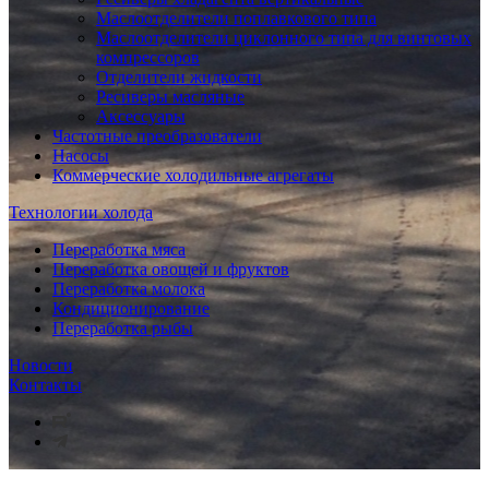
Маслоотделители поплавкового типа
Маслоотделители циклонного типа для винтовых
компрессоров
Отделители жидкости
Ресиверы масляные
Аксессуары
Частотные преобразователи
Насосы
Коммерческие холодильные агрегаты
Технологии холода
Переработка мяса
Переработка овощей и фруктов
Переработка молока
Кондиционирование
Переработка рыбы
Новости
Контакты