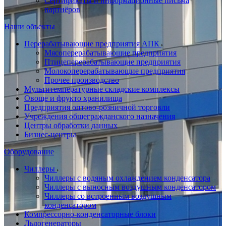
Сертификаты и информационные письма
партнёров
Наши объекты
Перерабатывающие предприятия АПК
Мясоперерабатывающие предприятия
Птицеперерабатывающие предприятия
Молокоперерабатывающие предприятия
Прочее производство
Мультитемпературные складские комплексы
Овоще и фрукто хранилища
Предприятия оптово-розничной торговли
Учреждения общегражданского назначения
Центры обработки данных
Бизнес-центры
Оборудование
Чиллеры
Чиллеры с водяным охлаждением конденсатора
Чиллеры с выносным воздушным конденсатором
Чиллеры со встроенным воздушным
конденсатором
Компрессорно-конденсаторные блоки
Льдогенераторы