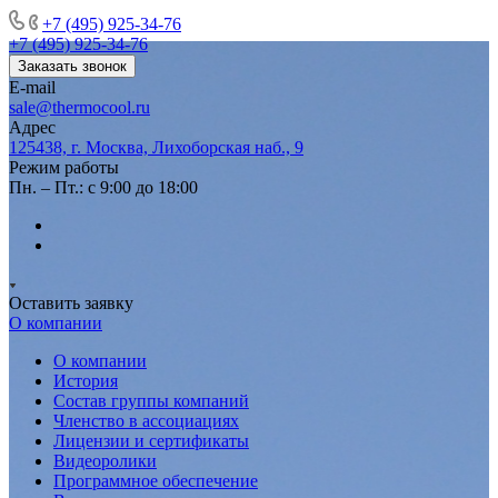
+7 (495) 925-34-76
+7 (495) 925-34-76
Заказать звонок
E-mail
sale@thermocool.ru
Адрес
125438, г. Москва, Лихоборская наб., 9
Режим работы
Пн. – Пт.: с 9:00 до 18:00
Оставить заявку
О компании
О компании
История
Состав группы компаний
Членство в ассоциациях
Лицензии и сертификаты
Видеоролики
Программное обеспечение