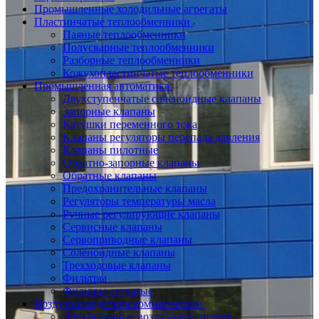
Промышленные холодильные агрегаты
Пластинчатые теплообменники
Паяные теплообменники
Полусварные теплообменники
Разборные теплообменники
Кожухопластинчатые теплообменники
Промышленная автоматика
Двухступенчатые соленоидные клапаны
Запорные клапаны
Катушки переменного тока
Клапаны регуляторы перепада давления
Клапаны пилотные
Обратно-запорные клапаны
Обратные клапаны
Предохранительные клапаны
Регуляторы температуры масла
Ручные регулирующие клапаны
Сервисные клапаны
Сервоприводные клапаны
Соленоидные клапаны
Трехходовые клапаны
Фильтры
Фильтры сетчатые
Воздухоохладители коммерческие
Двухпоточные воздухоохладители