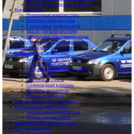
Кубические воздухоохладители
Компрессоры
Поршневые компрессоры
Винтовые компрессоры
Спиральные компрессоры
Масло для компрессоров
Аксессуары для компрессоров
Воздухоохладители промышленные
Испарители кожухотрубные
Коммерческая автоматика
Катушки переменного тока
Обратные клапаны
Разборные фильтры и вставки
Реле давления
Смотровые стекла
Соленоидные клапаны
Фильтры-осушители
Шаровые вентили
Конденсаторы кожухотрубные
Конденсаторы воздушные
V-образные конденсаторы
Рядные конденсаторы
Испарительные конденсаторы
Сосуды давления
Ресиверы хладагента вертикальные