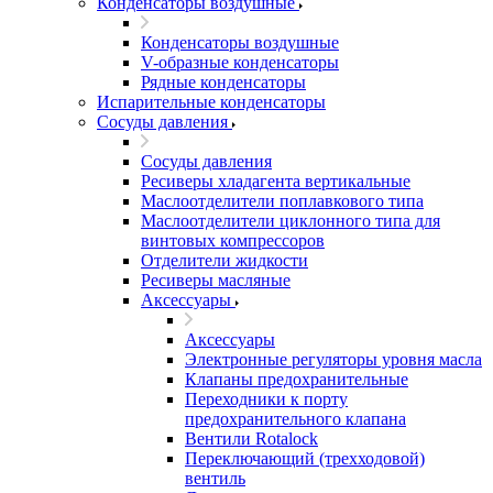
Конденсаторы воздушные
Конденсаторы воздушные
V-образные конденсаторы
Рядные конденсаторы
Испарительные конденсаторы
Сосуды давления
Сосуды давления
Ресиверы хладагента вертикальные
Маслоотделители поплавкового типа
Маслоотделители циклонного типа для
винтовых компрессоров
Отделители жидкости
Ресиверы масляные
Аксессуары
Аксессуары
Электронные регуляторы уровня масла
Клапаны предохранительные
Переходники к порту
предохранительного клапана
Вентили Rotalock
Переключающий (трехходовой)
вентиль