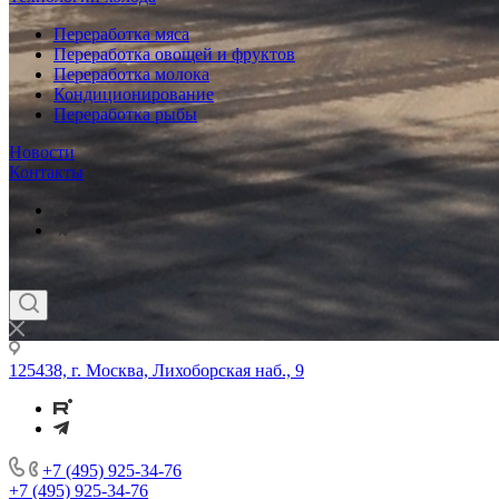
Переработка мяса
Переработка овощей и фруктов
Переработка молока
Кондиционирование
Переработка рыбы
Новости
Контакты
125438, г. Москва, Лихоборская наб., 9
+7 (495) 925-34-76
+7 (495) 925-34-76