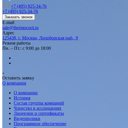
+7 (495) 925-34-76
+7 (495) 925-34-76
Заказать звонок
E-mail
sale@thermocool.ru
Адрес
125438, г. Москва, Лихоборская наб., 9
Режим работы
Пн. – Пт.: с 9:00 до 18:00
Оставить заявку
О компании
О компании
История
Состав группы компаний
Членство в ассоциациях
Лицензии и сертификаты
Видеоролики
Программное обеспечение