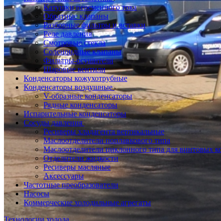
Катушки переменного тока
Обратные клапаны
Разборные фильтры и вставки
Реле давления
Смотровые стекла
Соленоидные клапаны
Фильтры-осушители
Шаровые вентили
Конденсаторы кожухотрубные
Конденсаторы воздушные
V-образные конденсаторы
Рядные конденсаторы
Испарительные конденсаторы
Сосуды давления
Ресиверы хладагента вертикальные
Маслоотделители поплавкового типа
Маслоотделители циклонного типа для винтовых к
Отделители жидкости
Ресиверы масляные
Аксессуары
Частотные преобразователи
Насосы
Коммерческие холодильные агрегаты
Технологии холода