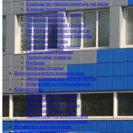
Клапаны регуляторы перепада давления
Клапаны пилотные
Обратно-запорные клапаны
Обратные клапаны
Предохранительные клапаны
Регуляторы температуры масла
Ручные регулирующие клапаны
Сервисные клапаны
Сервоприводные клапаны
Соленоидные клапаны
Трехходовые клапаны
Фильтры
Фильтры сетчатые
Воздухоохладители коммерческие
Двухпоточные воздухоохладители
Кубические воздухоохладители
Компрессоры
Поршневые компрессоры
Винтовые компрессоры
Спиральные компрессоры
Масло для компрессоров
Аксессуары для компрессоров
Воздухоохладители промышленные
Испарители кожухотрубные
Коммерческая автоматика