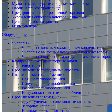
Мультитемпературные складские комплексы
Овоще и фрукто хранилища
Предприятия оптово-розничной торговли
Учреждения общегражданского назначения
Центры обработки данных
Бизнес-центры
Оборудование
Чиллеры
Чиллеры с водяным охлаждением конденсатора
Чиллеры с выносным воздушным конденсатором
Чиллеры со встроенным воздушным конденсатором
Компрессорно-конденсаторные блоки
Льдогенераторы
Промышленные холодильные агрегаты
Пластинчатые теплообменники
Паяные теплообменники
Полусварные теплообменники
Разборные теплообменники
Кожухопластинчатые теплообменники
Промышленная автоматика
Двухступенчатые соленоидные клапаны
Запорные клапаны
Катушки переменного тока