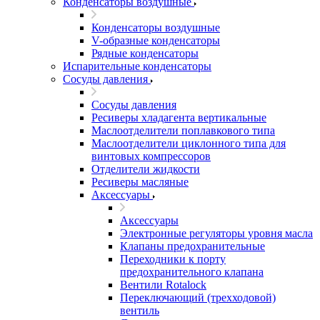
Конденсаторы воздушные
Конденсаторы воздушные
V-образные конденсаторы
Рядные конденсаторы
Испарительные конденсаторы
Сосуды давления
Сосуды давления
Ресиверы хладагента вертикальные
Маслоотделители поплавкового типа
Маслоотделители циклонного типа для
винтовых компрессоров
Отделители жидкости
Ресиверы масляные
Аксессуары
Аксессуары
Электронные регуляторы уровня масла
Клапаны предохранительные
Переходники к порту
предохранительного клапана
Вентили Rotalock
Переключающий (трехходовой)
вентиль