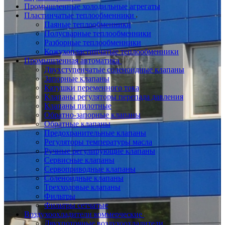
Промышленные холодильные агрегаты
Пластинчатые теплообменники
Паяные теплообменники
Полусварные теплообменники
Разборные теплообменники
Кожухопластинчатые теплообменники
Промышленная автоматика
Двухступенчатые соленоидные клапаны
Запорные клапаны
Катушки переменного тока
Клапаны регуляторы перепада давления
Клапаны пилотные
Обратно-запорные клапаны
Обратные клапаны
Предохранительные клапаны
Регуляторы температуры масла
Ручные регулирующие клапаны
Сервисные клапаны
Сервоприводные клапаны
Соленоидные клапаны
Трехходовые клапаны
Фильтры
Фильтры сетчатые
Воздухоохладители коммерческие
Двухпоточные воздухоохладители