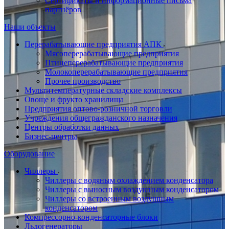
Сертификаты и информационные письма
партнёров
Наши объекты
Перерабатывающие предприятия АПК
Мясоперерабатывающие предприятия
Птицеперерабатывающие предприятия
Молокоперерабатывающие предприятия
Прочее производство
Мультитемпературные складские комплексы
Овоще и фрукто хранилища
Предприятия оптово-розничной торговли
Учреждения общегражданского назначения
Центры обработки данных
Бизнес-центры
Оборудование
Чиллеры
Чиллеры с водяным охлаждением конденсатора
Чиллеры с выносным воздушным конденсатором
Чиллеры со встроенным воздушным
конденсатором
Компрессорно-конденсаторные блоки
Льдогенераторы