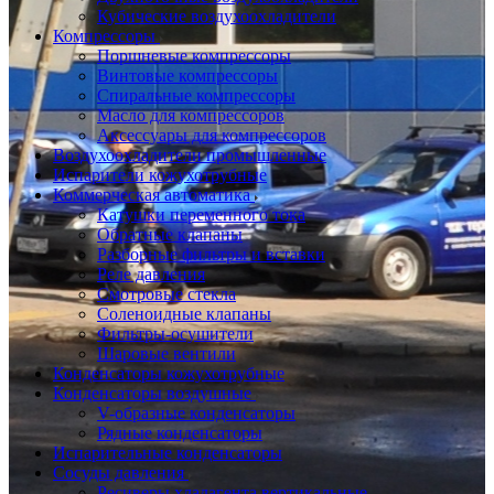
Кубические воздухоохладители
Компрессоры
Поршневые компрессоры
Винтовые компрессоры
Спиральные компрессоры
Масло для компрессоров
Аксессуары для компрессоров
Воздухоохладители промышленные
Испарители кожухотрубные
Коммерческая автоматика
Катушки переменного тока
Обратные клапаны
Разборные фильтры и вставки
Реле давления
Смотровые стекла
Соленоидные клапаны
Фильтры-осушители
Шаровые вентили
Конденсаторы кожухотрубные
Конденсаторы воздушные
V-образные конденсаторы
Рядные конденсаторы
Испарительные конденсаторы
Сосуды давления
Ресиверы хладагента вертикальные