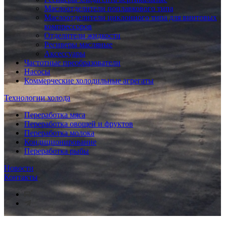
Маслоотделители поплавкового типа
Маслоотделители циклонного типа для винтовых
компрессоров
Отделители жидкости
Ресиверы масляные
Аксессуары
Частотные преобразователи
Насосы
Коммерческие холодильные агрегаты
Технологии холода
Переработка мяса
Переработка овощей и фруктов
Переработка молока
Кондиционирование
Переработка рыбы
Новости
Контакты