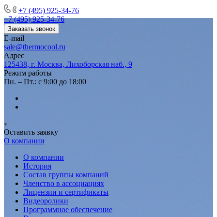
+7 (495) 925-34-76
+7 (495) 925-34-76
Заказать звонок
E-mail
sale@thermocool.ru
Адрес
125438, г. Москва, Лихоборская наб., 9
Режим работы
Пн. – Пт.: с 9:00 до 18:00
Оставить заявку
О компании
О компании
История
Состав группы компаний
Членство в ассоциациях
Лицензии и сертификаты
Видеоролики
Программное обеспечение