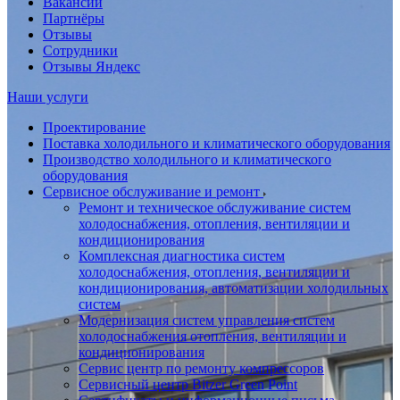
Вакансии
Партнёры
Отзывы
Сотрудники
Отзывы Яндекс
Наши услуги
Проектирование
Поставка холодильного и климатического оборудования
Производство холодильного и климатического
оборудования
Сервисное обслуживание и ремонт
Ремонт и техническое обслуживание систем
холодоснабжения, отопления, вентиляции и
кондиционирования
Комплексная диагностика систем
холодоснабжения, отопления, вентиляции и
кондиционирования, автоматизации холодильных
систем
Модернизация систем управления систем
холодоснабжения отопления, вентиляции и
кондиционирования
Сервис центр по ремонту компрессоров
Сервисный центр Bitzer Green Point