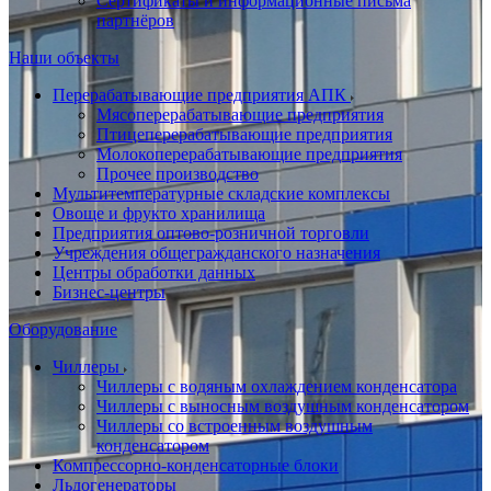
Сертификаты и информационные письма
партнёров
Наши объекты
Перерабатывающие предприятия АПК
Мясоперерабатывающие предприятия
Птицеперерабатывающие предприятия
Молокоперерабатывающие предприятия
Прочее производство
Мультитемпературные складские комплексы
Овоще и фрукто хранилища
Предприятия оптово-розничной торговли
Учреждения общегражданского назначения
Центры обработки данных
Бизнес-центры
Оборудование
Чиллеры
Чиллеры с водяным охлаждением конденсатора
Чиллеры с выносным воздушным конденсатором
Чиллеры со встроенным воздушным
конденсатором
Компрессорно-конденсаторные блоки
Льдогенераторы