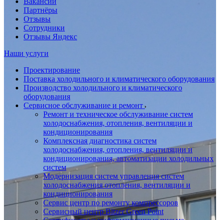
Вакансии
Партнёры
Отзывы
Сотрудники
Отзывы Яндекс
Наши услуги
Проектирование
Поставка холодильного и климатического оборудования
Производство холодильного и климатического
оборудования
Сервисное обслуживание и ремонт
Ремонт и техническое обслуживание систем
холодоснабжения, отопления, вентиляции и
кондиционирования
Комплексная диагностика систем
холодоснабжения, отопления, вентиляции и
кондиционирования, автоматизации холодильных
систем
Модернизация систем управления систем
холодоснабжения отопления, вентиляции и
кондиционирования
Сервис центр по ремонту компрессоров
Сервисный центр Bitzer Green Point