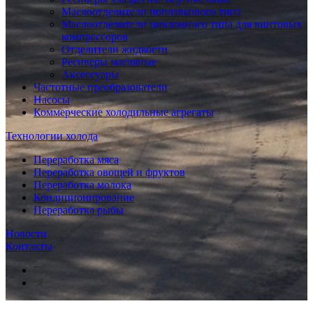
Маслоотделители поплавкового типа
Маслоотделители циклонного типа для винтовых
компрессоров
Отделители жидкости
Ресиверы масляные
Аксессуары
Частотные преобразователи
Насосы
Коммерческие холодильные агрегаты
Технологии холода
Переработка мяса
Переработка овощей и фруктов
Переработка молока
Кондиционирование
Переработка рыбы
Новости
Контакты