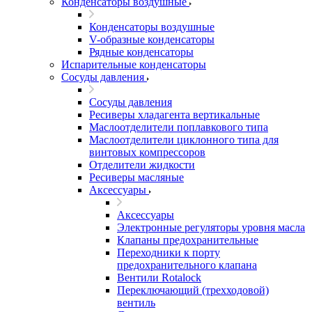
Конденсаторы воздушные
Конденсаторы воздушные
V-образные конденсаторы
Рядные конденсаторы
Испарительные конденсаторы
Сосуды давления
Сосуды давления
Ресиверы хладагента вертикальные
Маслоотделители поплавкового типа
Маслоотделители циклонного типа для
винтовых компрессоров
Отделители жидкости
Ресиверы масляные
Аксессуары
Аксессуары
Электронные регуляторы уровня масла
Клапаны предохранительные
Переходники к порту
предохранительного клапана
Вентили Rotalock
Переключающий (трехходовой)
вентиль