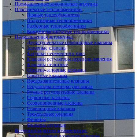
Промышленные холодильные агрегаты
Пластинчатые теплообменники
Паяные теплообменники
Полусварные теплообменники
Разборные теплообменники
Кожухопластинчатые теплообменники
Промышленная автоматика
Двухступенчатые соленоидные клапаны
Запорные клапаны
Катушки переменного тока
Клапаны регуляторы перепада давления
Клапаны пилотные
Обратно-запорные клапаны
Обратные клапаны
Предохранительные клапаны
Регуляторы температуры масла
Ручные регулирующие клапаны
Сервисные клапаны
Сервоприводные клапаны
Соленоидные клапаны
Трехходовые клапаны
Фильтры
Фильтры сетчатые
Воздухоохладители коммерческие
Двухпоточные воздухоохладители