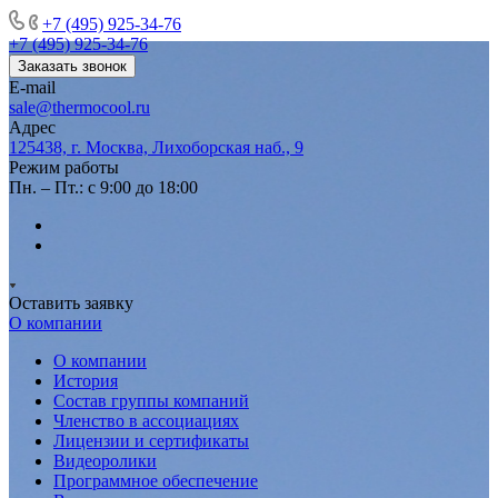
+7 (495) 925-34-76
+7 (495) 925-34-76
Заказать звонок
E-mail
sale@thermocool.ru
Адрес
125438, г. Москва, Лихоборская наб., 9
Режим работы
Пн. – Пт.: с 9:00 до 18:00
Оставить заявку
О компании
О компании
История
Состав группы компаний
Членство в ассоциациях
Лицензии и сертификаты
Видеоролики
Программное обеспечение