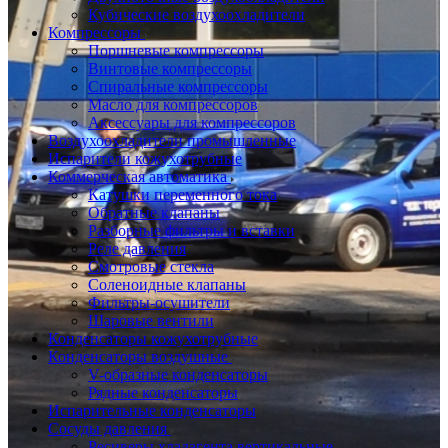
Кубические воздухоохладители
Компрессоры
Поршневые компрессоры
Винтовые компрессоры
Спиральные компрессоры
Масло для компрессоров
Аксессуары для компрессоров
Воздухоохладители промышленные
Испарители кожухотрубные
Коммерческая автоматика
Катушки переменного тока
Обратные клапаны
Разборные фильтры и вставки
Реле давления
Смотровые стекла
Соленоидные клапаны
Фильтры-осушители
Шаровые вентили
Конденсаторы кожухотрубные
Конденсаторы воздушные
V-образные конденсаторы
Рядные конденсаторы
Испарительные конденсаторы
Сосуды давления
Ресиверы хладагента вертикальные