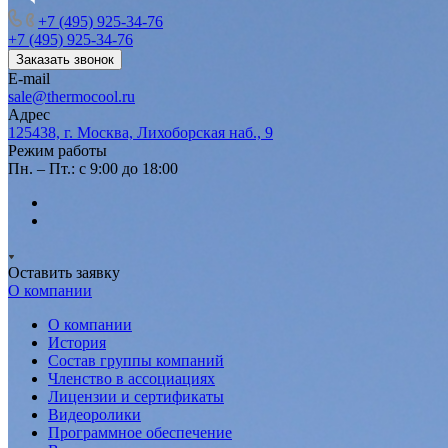
+7 (495) 925-34-76
+7 (495) 925-34-76
Заказать звонок
E-mail
sale@thermocool.ru
Адрес
125438, г. Москва, Лихоборская наб., 9
Режим работы
Пн. – Пт.: с 9:00 до 18:00
Оставить заявку
О компании
О компании
История
Состав группы компаний
Членство в ассоциациях
Лицензии и сертификаты
Видеоролики
Программное обеспечение