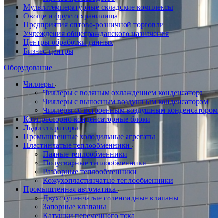
Мультитемпературные складские комплексы
Овоще и фрукто хранилища
Предприятия оптово-розничной торговли
Учреждения общегражданского назначения
Центры обработки данных
Бизнес-центры
Оборудование
Чиллеры
Чиллеры с водяным охлаждением конденсатора
Чиллеры с выносным воздушным конденсатором
Чиллеры со встроенным воздушным конденсатором
Компрессорно-конденсаторные блоки
Льдогенераторы
Промышленные холодильные агрегаты
Пластинчатые теплообменники
Паяные теплообменники
Полусварные теплообменники
Разборные теплообменники
Кожухопластинчатые теплообменники
Промышленная автоматика
Двухступенчатые соленоидные клапаны
Запорные клапаны
Катушки переменного тока