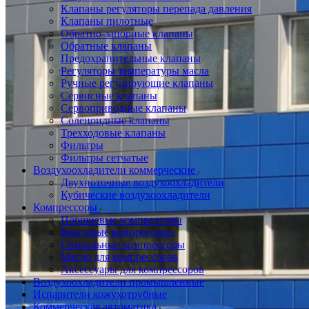
Клапаны регуляторы перепада давления
Клапаны пилотные
Обратно-запорные клапаны
Обратные клапаны
Предохранительные клапаны
Регуляторы температуры масла
Ручные регулирующие клапаны
Сервисные клапаны
Сервоприводные клапаны
Соленоидные клапаны
Трехходовые клапаны
Фильтры
Фильтры сетчатые
Воздухоохладители коммерческие
Двухпоточные воздухоохладители
Кубические воздухоохладители
Компрессоры
Поршневые компрессоры
Винтовые компрессоры
Спиральные компрессоры
Масло для компрессоров
Аксессуары для компрессоров
Воздухоохладители промышленные
Испарители кожухотрубные
Коммерческая автоматика