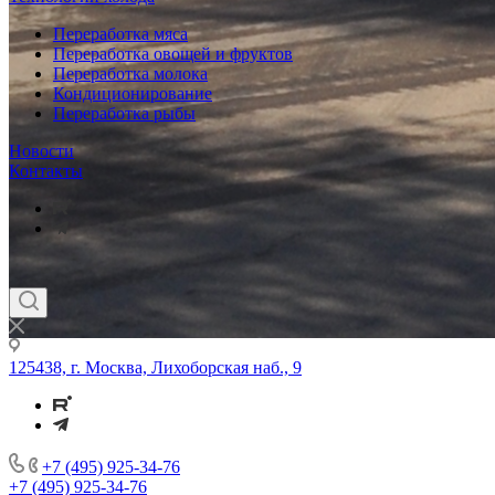
Переработка мяса
Переработка овощей и фруктов
Переработка молока
Кондиционирование
Переработка рыбы
Новости
Контакты
125438, г. Москва, Лихоборская наб., 9
+7 (495) 925-34-76
+7 (495) 925-34-76