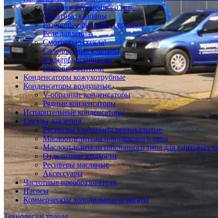
Катушки переменного тока
Обратные клапаны
Разборные фильтры и вставки
Реле давления
Смотровые стекла
Соленоидные клапаны
Фильтры-осушители
Шаровые вентили
Конденсаторы кожухотрубные
Конденсаторы воздушные
V-образные конденсаторы
Рядные конденсаторы
Испарительные конденсаторы
Сосуды давления
Ресиверы хладагента вертикальные
Маслоотделители поплавкового типа
Маслоотделители циклонного типа для винтовых к
Отделители жидкости
Ресиверы масляные
Аксессуары
Частотные преобразователи
Насосы
Коммерческие холодильные агрегаты
Технологии холода